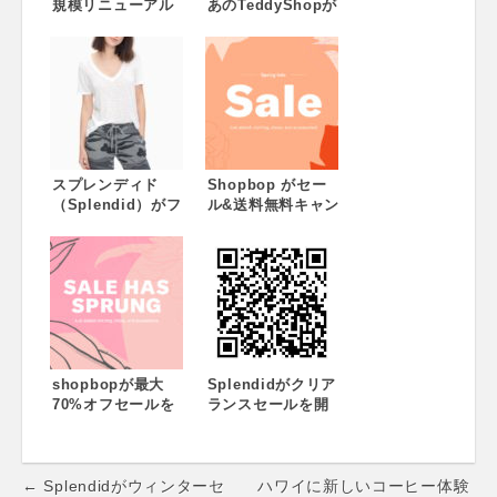
規模リニューアル
あのTeddyShopが
後初のバーゲン
遂にZOZOTOWN
「LAZONA
へ出店！【SALE有
BARGAIN」6月29
り】
日(金)スタート！
・ラゾーナだけの
スペシャルプライ
スやノベルティが
登場・最初の3日間
はさらにおトクな
スプレンディド
Shopbop がセー
「全館ポイントア
（Splendid）がフ
ル&送料無料キャン
ップデー」も同時
レンズ&ファミリー
ペーンを開催中！
開催！
プロモーションを
開催中！
shopbopが最大
Splendidがクリア
70%オフセールを
ランスセールを開
実施中！
催中。セールアイ
テムがさらに40%
オフ！
Post
← Splendidがウィンターセ
ハワイに新しいコーヒー体験