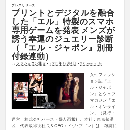
プレスリリース
プリントとデジタルを融合
した「エル」特製のスマホ
専用ゲームを発表 メンズが
誘う幸運のジュエリー診断
（『エル・ジャポン』別冊
付録連動）
by
ファショコン通信
•
2015年12月4日
•
0 Comments
女性ファッシ
ョン誌『エ
ル・ジャポ
ン』とウェブ
マガジン「エ
ル・オンライ
ン」（発行・
運営：株式会社ハースト婦人画報社、本社：東京都港
区、代表取締役社長＆CEO：イヴ･ブゴン）は、雑誌に