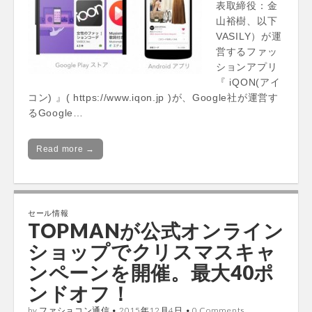
表取締役：金
山裕樹、以下
VASILY）が運
営するファッ
ションアプリ
『 iQON(アイ
コン) 』( https://www.iqon.jp )が、Google社が運営す
るGoogle…
Read more →
セール情報
TOPMANが公式オンライン
ショップでクリスマスキャ
ンペーンを開催。最大40ポ
ンドオフ！
by
ファショコン通信
•
2015年12月4日
•
0 Comments