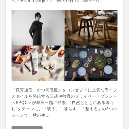
by
ファショコン通信
•
2018年9月5日
•
0 Comments
『良質適価、かつ高感度』をコンセプトに上質なライフ
スタイルを発信する三越伊勢丹のプライベートブランド
＜BPQC＞が銀座三越に登場。“自然とともにある暮ら
し”をテーマに、「装う」「暮らす」「整える」の3つの
シーンで、秋の生…