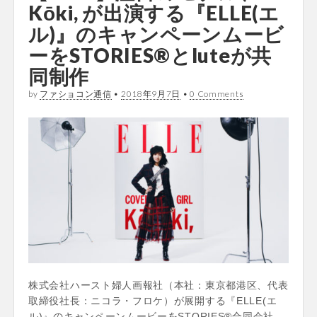
Kōki, が出演する『ELLE(エ
ル)』のキャンペーンムービ
ーをSTORIES®とluteが共
同制作
by
ファショコン通信
•
2018年9月7日
•
0 Comments
株式会社ハースト婦人画報社（本社：東京都港区、代表
取締役社長：ニコラ・フロケ）が展開する『ELLE(エ
ル)』のキャンペーンムービーをSTORIES®合同会社