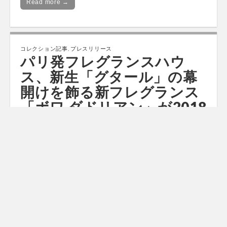
Read more →
コレクション記事
,
プレスリリース
パリ発フレグランスハウ
ス、新生「グタール」の幕
開けを飾る新フレグランス
「ボワ ダドリアン」が2018
年9月5日（水）誕生 1980年
に誕生したブランドを象徴
するフレグランス「オーダ
ドリアン」を再解釈した、
イタリア・トスカーナの
荒々しい大地を彷彿させる
コントラストあふれる香り
by
ファショコン通信
•
2018年9月5日
•
0 Comments