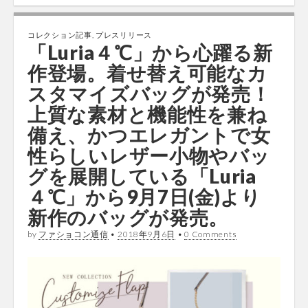
コレクション記事
,
プレスリリース
「Luria４℃」から心躍る新
作登場。着せ替え可能なカ
スタマイズバッグが発売！
上質な素材と機能性を兼ね
備え、かつエレガントで女
性らしいレザー小物やバッ
グを展開している「Luria
４℃」から9月7日(金)より
新作のバッグが発売。
by
ファショコン通信
•
2018年9月6日
•
0 Comments