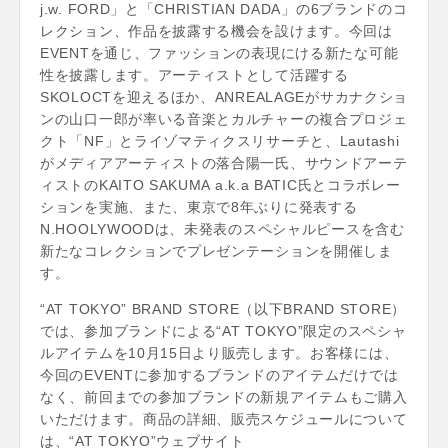
j.w. FORD」と「CHRISTIAN DADA」の6ブランドのコ
レクション、作品を披露する機会を設けます。今回は
EVENTを通じ、ファッションの表現にける新たな可能
性を披露します。アーティストとして活躍する
SKOLOCTを迎えるほか、ANREALAGEがサカナクショ
ンの山口一郎が率いる音楽とカルチャーの複合プロジェ
クト「NF」とライゾマティクスリサーチと、Lautashi
がメディアアーティストの落合陽一氏、サウンドアーテ
ィストのKAITO SAKUMA a.k.a BATIC氏とコラボレー
ションを実施、また、東京で8年ぶりに発表する
N.HOOLYWOODは、未発表のスペシャルピースを含む
新たなコレクションでプレゼンテーションを開催しま
す。
“AT TOKYO” BRAND STORE（以下BRAND STORE）
では、参加ブランドによる“AT TOKYO”限定のスペシャ
ルアイテムを10月15日より販売します。お客様には、
今回のEVENTに参加するブランドのアイテムだけでは
なく、前回までの参加ブランドの新規アイテムもご購入
いただけます。商品の詳細、販売スケジュールについて
は、“AT TOKYO”ウェブサイト