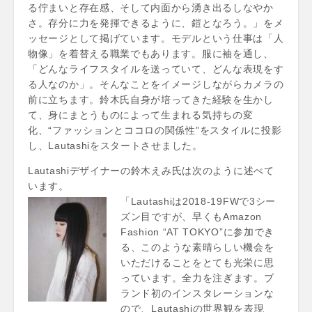
る佇まいと存在感、そして内面から湧き出るしなやか
さ。存分に力を発揮できるように、鎧となろう。」をメ
ッセージとして掲げています。モデルという仕事は「人
物像」を着替える職業でもあります。服に袖を通し、
「どんなライフスタイルを送っていて、どんな表現をす
る人なのか」。そんなことをイメージしながらカメラの
前に立ちます。鈴木氏自身が培ってきた経験を生かし
て、身にまとうものによって生まれる気持ちの変
化、“ファッションとココロの関係性”をスタイルに投影
し、Lautashiをスタートさせました。
Lautashiデザイナーの鈴木えみ氏は次のように述べて
います。
「Lautashiは2018-19FWで3シー
ズン目ですが、早くもAmazon
Fashion “AT TOKYO”に参加でき
る、このような素晴らしい機会を
いただけることをとても光栄に思
っています。全力を注ぎます。ブ
ランド初のインスタレーションな
ので、Lautashiの世界観を表現