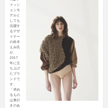
ァッシ
ョンモ
デルと
しても
活躍す
るデザ
イナー
の鈴木
えみ氏
が、
2017
年に立
ち上げ
たブラ
ンドで
す。
「求め
るもの
は奥行
きのあ