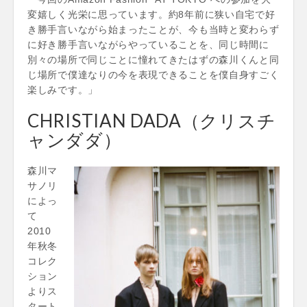
変嬉しく光栄に思っています。約8年前に狭い自宅で好
き勝手言いながら始まったことが、今も当時と変わらず
に好き勝手言いながらやっていることを、同じ時間に
別々の場所で同じことに憧れてきたはずの森川くんと同
じ場所で僕達なりの今を表現できることを僕自身すごく
楽しみです。」
CHRISTIAN DADA（クリスチ
ャンダダ）
森川マ
サノリ
によっ
て
2010
年秋冬
コレク
ション
よりス
タート