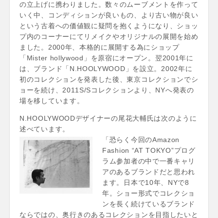
の立上げに携わりました。数々のムーブメントを作って
いく中、コンディションが良いもの、より古い物が良い
という古着への価値観に疑問を抱くようになり、ショッ
プ内のコーナーにてリメイクやオリジナルの展開を始め
ました。2000年、本格的に展開する為にショップ
「Mister hollywood」を原宿にオープン。翌2001年に
は、ブランド「N.HOOLYWOOD」を設立。2002年に
初のコレクションを発表した後、東京コレクションでシ
ョーを続け、2011S/Sコレクションより、NYへ発表の
場を移しています。
N.HOOLYWOODデザイナーの尾花大輔氏は次のように
述べています。
「恐らく今回のAmazon
Fashion “AT TOKYO”プログ
ラム参加者の中で一番キャリ
アのあるブランドだと思われ
ます。日本で10年、NYで8
年。ショー形式でコレクショ
ンを長く続けているブランド
ならではの、奥行きのあるコレクションを目指したいと