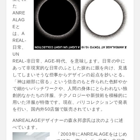
た
ANRE
ALAG
Eと
は、A
REAL-
日常、
UN
REAL-非日常、AGE-時代、を意味します。日常の中に
あって非現実的な日常のふとした捩れに眼を向け、見逃
してしまいそうな些事からデザインの起点を抄いとる。
「神は細部に宿る」という信念のもと作られた色鮮やか
で細かいパッチワークや、人間の身体にとらわれない独
創的なかたちの洋服、テクノロジーや新技術を積極的に
用いた洋服が特徴です。現在、パリコレクションで発表
を行い、国内外50店舗で販売されています。
ANREALAGEデザイナーの森永邦彦氏は次のように述
べています。
「2003年にANREALAGEをはじめ