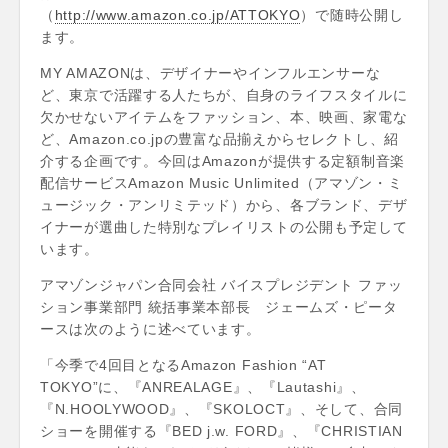
（
http://www.amazon.co.jp/ATTOKYO
）で随時公開し
ます。
MY AMAZONは、デザイナーやインフルエンサーな
ど、東京で活躍する人たちが、自身のライフスタイルに
欠かせないアイテムをファッション、本、映画、家電な
ど、Amazon.co.jpの豊富な品揃えからセレクトし、紹
介する企画です。今回はAmazonが提供する定額制音楽
配信サービスAmazon Music Unlimited（アマゾン・ミ
ュージック・アンリミテッド）から、各ブランド、デザ
イナーが選曲した特別なプレイリストの公開も予定して
います。
アマゾンジャパン合同会社 バイスプレジデント ファッ
ション事業部門 統括事業本部長 ジェームズ・ピータ
ースは次のように述べています。
「今季で4回目となるAmazon Fashion “AT
TOKYO”に、『ANREALAGE』、『Lautashi』、
『N.HOOLYWOOD』、『SKOLOCT』、そして、合同
ショーを開催する『BED j.w. FORD』、『CHRISTIAN