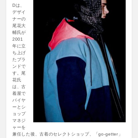
Dは、
デザイ
ナーの
尾花大
輔氏が
2001
年に立
ち上げ
たブラ
ンドで
す。尾
花氏
は、古
着屋で
バイヤ
ーとシ
ョップ
マネジ
ャーを
兼任した後、古着のセレクトショップ、「go-getter」