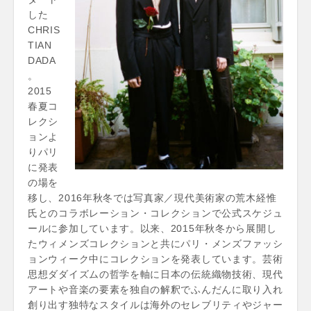
した
CHRIS
TIAN
DADA
。
2015
春夏コ
レクシ
ョンよ
りパリ
に発表
の場を
移し、2016年秋冬では写真家／現代美術家の荒木経惟
氏とのコラボレーション・コレクションで公式スケジュ
ールに参加しています。以来、2015年秋冬から展開し
たウィメンズコレクションと共にパリ・メンズファッシ
ョンウィーク中にコレクションを発表しています。芸術
思想ダダイズムの哲学を軸に日本の伝統織物技術、現代
アートや音楽の要素を独自の解釈でふんだんに取り入れ
創り出す独特なスタイルは海外のセレブリティやジャー