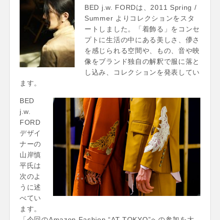
BED j.w. FORDは、2011 Spring /
Summer よりコレクションをスタ
ートしました。「着飾る」をコンセ
プトに生活の中にある美しさ、儚さ
を感じられる空間や、もの、音や映
像をブランド独自の解釈で服に落と
し込み、コレクションを発表してい
ます。
BED
j.w.
FORD
デザイ
ナーの
山岸慎
平氏は
次のよ
うに述
べてい
ます。
「今回のAmazon Fashion “AT TOKYO”への参加を大