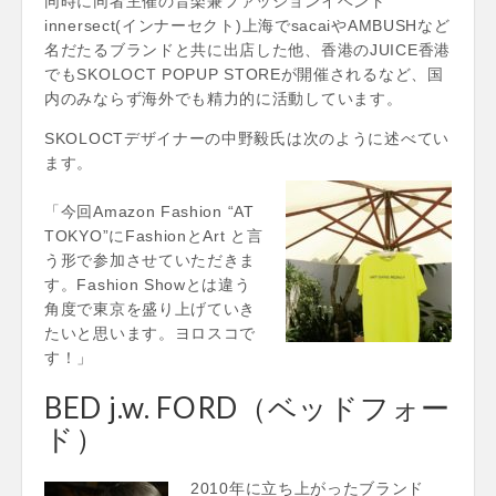
同時に同者主催の音楽兼ファッションイベント
innersect(インナーセクト)上海でsacaiやAMBUSHなど
名だたるブランドと共に出店した他、香港のJUICE香港
でもSKOLOCT POPUP STOREが開催されるなど、国
内のみならず海外でも精力的に活動しています。
SKOLOCTデザイナーの中野毅氏は次のように述べてい
ます。
「今回Amazon Fashion “AT
TOKYO”にFashionとArt と言
う形で参加させていただきま
す。Fashion Showとは違う
角度で東京を盛り上げていき
たいと思います。ヨロスコで
す！」
BED j.w. FORD（ベッドフォー
ド）
2010年に立ち上がったブランド