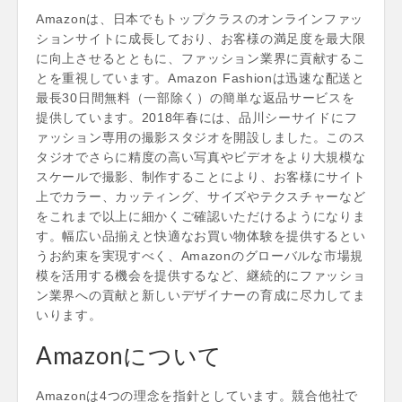
Amazonは、日本でもトップクラスのオンラインファッ
ションサイトに成長しており、お客様の満足度を最大限
に向上させるとともに、ファッション業界に貢献するこ
とを重視しています。Amazon Fashionは迅速な配送と
最長30日間無料（一部除く）の簡単な返品サービスを
提供しています。2018年春には、品川シーサイドにフ
ァッション専用の撮影スタジオを開設しました。このス
タジオでさらに精度の高い写真やビデオをより大規模な
スケールで撮影、制作することにより、お客様にサイト
上でカラー、カッティング、サイズやテクスチャーなど
をこれまで以上に細かくご確認いただけるようになりま
す。幅広い品揃えと快適なお買い物体験を提供するとい
うお約束を実現すべく、Amazonのグローバルな市場規
模を活用する機会を提供するなど、継続的にファッショ
ン業界への貢献と新しいデザイナーの育成に尽力してま
いります。
Amazonについて
Amazonは4つの理念を指針としています。競合他社で