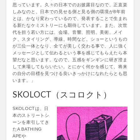
思っています。久々の日本でのお披露目なので、正直楽
しみなのと、日本での見せる側と見る側の環境が8年前
とは、かなり変わっているので、発表することで生まれ
る新たなケミストリーにも期待しています。また、次世
代を担う若い方には、会場、音響、照明、美術、メイ
ク、スタイリング、導線、時間など、ショーというもの
が三位一体となり、全てが美しく交わる事で、人に強く
メッセージとして伝わるという事を感じてもらえたら本
望だなと思います。なので、五感をギンギンに研ぎ澄ま
して来場してもらいたい。とにかく何かを感じて、将来
の自分の目標を見つける良いきっかけになれたらとも思
います。」
SKOLOCT（スコロクト）
SKOLOCTは、日
本のストリートシ
ーンを牽引してき
たA BATHING
APEや