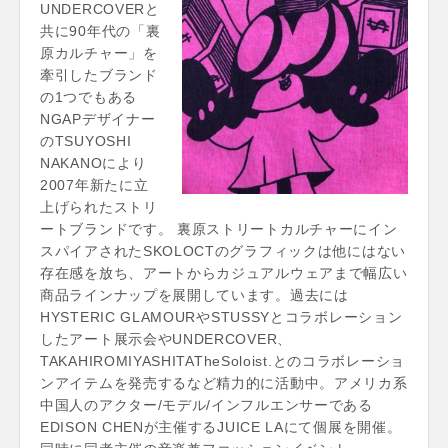
UNDERCOVERと
共に90年代の「裏
原カルチャー」を
牽引したブランド
の1つでもある
NGAPデザイナー
のTSUYOSHI
NAKANOにより
2007年新たに立
上げられたストリ
ートブランドです。 裏原ストリートカルチャーにイン
スパイアされたSKOLOCTのグラフィックは他にはない
存在感を放ち、アートからカジュアルウェアまで幅広い
商品ラインナップを展開しています。過去には
HYSTERIC GLAMOURやSTUSSYとコラボレーション
したアート展示会やUNDERCOVER、
TAKAHIROMIYASHITATheSoloist.とのコラボレーショ
ンアイテムを発売するなど精力的に活動中。アメリカ系
中国人のアクター/モデル/インフルエンサーである
EDISON CHENが主催するJUICE LAにて個展を開催。