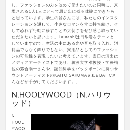
し、ファッションの力を改めて伝えたいのと同時に、来
場される1人1人にとって思い出に残る体験にできたら
と思っています。学生の皆さんには、私たちのインスタ
レーションを通して、小さなロマンを常に持ち続け、そ
して恐れず行動に移すことの大切さをぜひ感じ取ってい
ただきたいと思います。Lautashiは日常着をテーマと
していますので、生活の中にある光や音を取り入れ、消
耗品でもなく飾りでもない、実用品としてのファッショ
ンの可能性を表現したいと考えています。当日の演出は
メディアアーティストであり、筑波大学准教授・学長補
佐の落合陽一さんや、認知科学をバックボーンに持つサ
ウンドアーティストのKAITO SAKUMA a.k.a BATICさ
んなどが手がけてくださいます。」
N.HOOLYWOOD（N.ハリウ
ッド）
N.
HOOL
YWOO