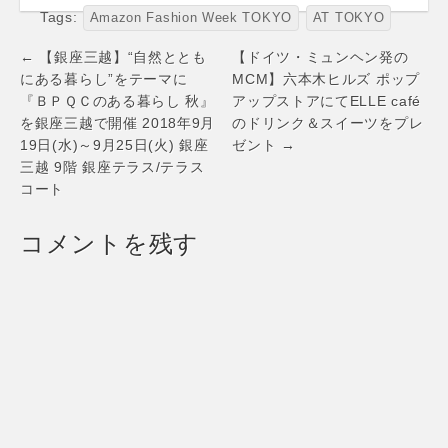
TOKYO”プログラ
Tags:
Amazon Fashion Week TOKYO
AT TOKYO
ムの参加ブランド
を発表 Amazon
Post
← 【銀座三越】“自然ととも
【ドイツ・ミュンヘン発の
Fashion Week
navigation
にある暮らし”をテーマに
MCM】六本木ヒルズ ポップ
TOKYO 期間中に
『ＢＰＱＣのある暮らし 秋』
アップストアにてELLE café
東京発のブランド
のファッションシ
を銀座三越で開催 2018年9月
のドリンク＆スイーツをプレ
ョーなど 特別企画
19日(水)～9月25日(火) 銀座
ゼント →
を展開する“AT
三越 9階 銀座テラス/テラス
TOKYO”プログラ
コート
ムにて
「AMBUSH」、
「mame」、
コメントを残す
「NEIGHBORHOO
D」、および、
「TTT_MSW」が
東京で初めてのシ
ョーを実施 各ブラ
ンドのスペシャル
アイテムは “AT
TOKYO” BRAND
STORE で3月19日
より販売開始