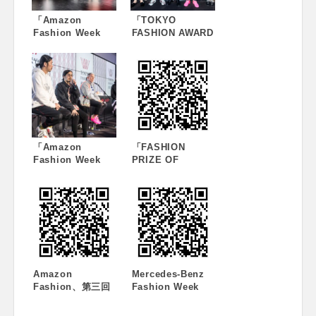
「Amazon
「TOKYO
Fashion Week
FASHION AWARD
TOKYO 2018
WINNERS’ DAY」
A/W」シーズン閉
凱旋イベントを開
幕
催
「Amazon
「FASHION
Fashion Week
PRIZE OF
TOKYO 2018
TOKYO
A/W」24 日速報
WINNER’S
EVENT」開催のお
知らせ
Amazon
Mercedes-Benz
Fashion、第三回
Fashion Week
目となる Amazon
TOKYO 2013-14
Fashion “AT
A/W、2日目