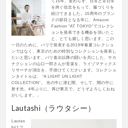
て15年。変わらず、日常と非日常
を跨ぐ信念をもって、服づくりを
続けてきました。15周年のブラン
ドの節目となる年に、Amazon
Fashion “AT TOKYO”でコレクシ
ョンを発表できる機会を頂いたこ
と、とても嬉しく思います。この
一日のために、パリで発表する2019年春夏コレクショ
ンではなく、東京のための特別なコレクションを発表し
たいと思います。パリ進出以降の闘いを共にした、サカ
ナクションの山口一郎さんが音楽を、ライゾマティクス
リサーチが演出を、手掛けてくださいます。コレクショ
ンタイトルは、 “A LIGHT UN LIGHT
COLLECTION”。 光の中に潜む闇、そして、闇の中に
射す光。4年ぶりに、再び東京で。どうぞよろしくおね
がいします。」
Lautashi（ラウタシー）
Lautas
hiはフ