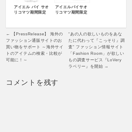
アイエル バイ サオ
アイエルバイサオ
リコマツ期間限定
リコマツ期間限定
イベント参加のお
ショップオープン
知らせ
のお知らせ
Post
← 【PressRelease】 海外の
“あの人の欲しいものをあな
navigation
ファッション通販サイトのお
たに代わって『こっそり』調
買い物をサポート ～海外サイ
査” ファッション情報サイト
トのアイテムの検索・比較が
「Fashion Room」が欲しい
可能に！～
もの調査サービス『LoVery
ラベリー』を開始 →
コメントを残す