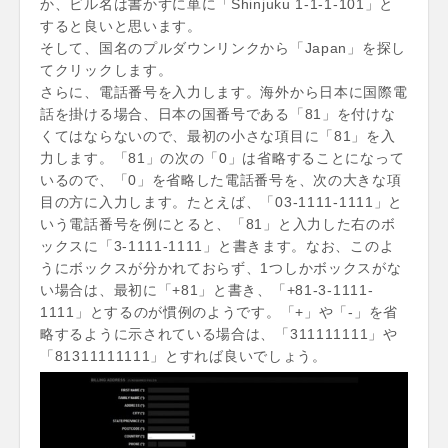
か、ビル名は書かずに単に「Shinjuku 1-1-1-101」と
すると良いと思います。
そして、国名のプルダウンリンクから「Japan」を探し
てクリックします。
さらに、電話番号を入力します。海外から日本に国際電
話を掛ける場合、日本の国番号である「81」を付けな
くてはならないので、最初の小さな項目に「81」を入
力します。「81」の次の「0」は省略することになって
いるので、「0」を省略した電話番号を、次の大きな項
目の方に入力します。たとえば、「03-1111-1111」と
いう電話番号を例にとると、「81」と入力した右のボ
ックスに「3-1111-1111」と書きます。なお、このよ
うにボックスが分かれておらず、1つしかボックスがな
い場合は、最初に「+81」と書き、「+81-3-1111-
1111」とするのが慣例のようです。「+」や「-」を省
略するように示されている場合は、「311111111」や
「81311111111」とすれば良いでしょう。