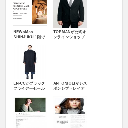
NEWoMan
TOPMANが公式オ
SHINJUKU 1階で
ンラインショップ
CIAO PANIC
でクリスマスキャ
CONTRY MALLの
ンペーンを開催。
POP-UP第2弾を5
最大40ポンドオ
月8日～6月13日の
フ！
期間中に開催いた
します！
LN-CCがブラック
ANTONIOLIがレス
フライデーセール
ポンシブ・レイア
を開催。一部の対
ウトに対応しまし
象アイテムが30%
た。
オフ！