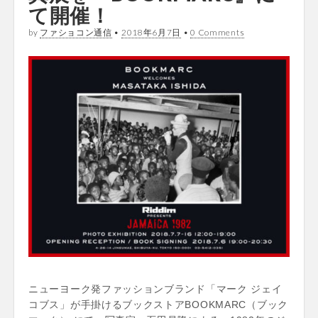
て開催！
by
ファショコン通信
•
2018年6月7日
•
0 Comments
ニューヨーク発ファッションブランド「マーク ジェイ
コブス」が手掛けるブックストアBOOKMARC（ブック