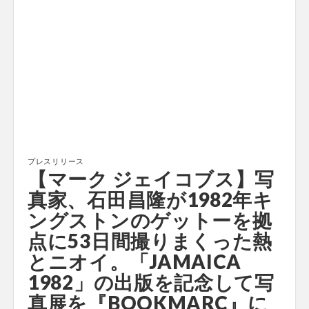
プレスリリース
【マーク ジェイコブス】写
真家、石田昌隆が1982年キ
ングストンのゲットーを拠
点に53日間撮りまくった熱
とニオイ。「JAMAICA
1982」の出版を記念して写
真展を『BOOKMARC』に