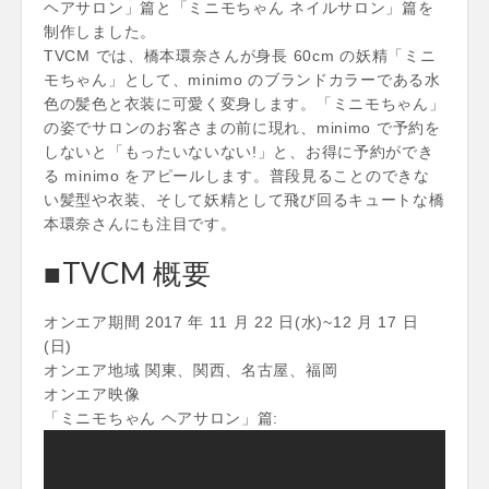
ヘアサロン」篇と「ミニモちゃん ネイルサロン」篇を
制作しました。
TVCM では、橋本環奈さんが身長 60cm の妖精「ミニ
モちゃん」として、minimo のブランドカラーである水
色の髪色と衣装に可愛く変身します。「ミニモちゃん」
の姿でサロンのお客さまの前に現れ、minimo で予約を
しないと「もったいないない!」と、お得に予約ができ
る minimo をアピールします。普段見ることのできな
い髪型や衣装、そして妖精として飛び回るキュートな橋
本環奈さんにも注目です。
■TVCM 概要
オンエア期間 2017 年 11 月 22 日(水)~12 月 17 日
(日)
オンエア地域 関東、関西、名古屋、福岡
オンエア映像
「ミニモちゃん ヘアサロン」篇: