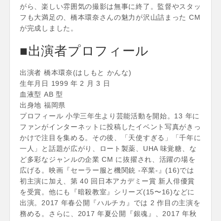
がら、楽しい雰囲気の撮影は無事に終了。監督やスタッ
フも大満足の、橋本環奈さんの魅力が沢山詰まった CM
が完成しました。
■出演者プロフィール
出演者 橋本環奈(はしもと かんな)
生年月日 1999 年 2 月 3 日
血液型 AB 型
出身地 福岡県
プロフィール 小学三年生より芸能活動を開始。13 年に
ファンがインターネットに投稿したイベント写真がきっ
かけで注目を集める。その後、「天使すぎる」「千年に
一人」と話題が広がり、ロート製薬、UHA 味覚糖、な
ど多彩なジャンルの企業 CM に抜擢され、活躍の場を
広げる。映画『セーラー服と機関銃 -卒業-』(16)では
初主演に加え、第 40 回日本アカデミー賞 新人俳優賞
を受賞。他にも『暗殺教室』シリーズ(15〜16)などに
出演。2017 年春公開『ハルチカ』では 2 作目の主演を
務める。さらに、2017 年夏公開『銀魂』、2017 年秋