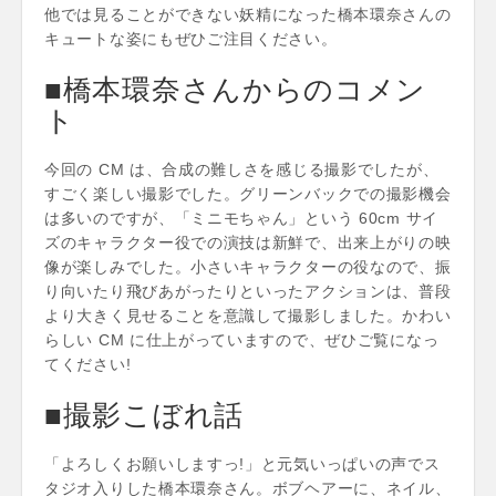
他では見ることができない妖精になった橋本環奈さんの
キュートな姿にもぜひご注目ください。
■橋本環奈さんからのコメン
ト
今回の CM は、合成の難しさを感じる撮影でしたが、
すごく楽しい撮影でした。グリーンバックでの撮影機会
は多いのですが、「ミニモちゃん」という 60cm サイ
ズのキャラクター役での演技は新鮮で、出来上がりの映
像が楽しみでした。小さいキャラクターの役なので、振
り向いたり飛びあがったりといったアクションは、普段
より大きく見せることを意識して撮影しました。かわい
らしい CM に仕上がっていますので、ぜひご覧になっ
てください!
■撮影こぼれ話
「よろしくお願いしますっ!」と元気いっぱいの声でス
タジオ入りした橋本環奈さん。ボブヘアーに、ネイル、