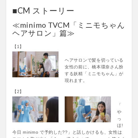
■CM ストーリー
≪minimo TVCM「ミニモちゃん
ヘアサロン」篇≫
【1】
ヘアサロンで髪を切っている
女性の前に、橋本環奈さん扮
する妖精「ミニモちゃん」が
現れます。
【2】
「
や
っ
ほ!
今日 minimo で予約した??」と話しかけるも、女性は