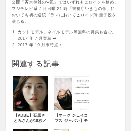
公開『斉木楠雄のΨ難』ではいずれもヒロインを務め、
フジテレビ系 7 月日曜 21 時「警視庁いきもの係」に
おいても初の連続ドラマにおいてヒロイン薄 圭子役を
演じる。
カットモデル、ネイルモデル等無料の募集も含む。
2017 年 7 月実績
↩
2017 年 10 月末時点
↩
関連する記事
【AUBE】石原さ
【マーク ジェイコ
とみさんが10秒メ
ブス ジャパン】モ
イクにチャレン
デル、秋元梢30歳