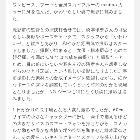
ワンピース、ブーツと全身スカイブルーの minimo カ
ラーに身を包んだ、かわいらしい姿で撮影に挑みまし
た。
撮影前の監督との演技打合せでは、橋本環奈さんの可愛
らしい笑顔やポーズチェックで、スタッフから「かわい
い~!」と歓声もあがり、和やかな雰囲気で撮影はスター
トしました。撮影が始まると、女優・橋本環奈さんの本
領発揮。今回の CM では合成を前提とした撮影だった
ため、目の前にいないお客さん役の演者さんを想定しな
がらのひとり芝居、という難しい撮影になりました。事
前撮影した素材との合成イメージを確認しながら、細か
なポーズのズレを調整していくという時間のかかる現場
となりましたが、NG シーンも特になく順調に撮影は進
みました。
1 日がかりの長丁場となる大変な撮影でしたが、60cm
サイズの小さなキャラクターに扮し、両手で抱えるほど
の大きなサイズのスマートフォンを持ちながら、コミカ
ルな動きや豊かな表情で場の空気を和ませた橋本環奈さ
ん。その愛らしいキャラクターでスタッフを盛り上げな