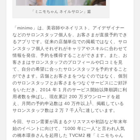
「ミニモちゃん ネイルサロン」篇
「minimo」は、美容師やネイリスト、アイデザイナー
などのサロンスタッフ個人を、お客さまが直接予約でき
るアプリです。従来の店舗単位での掲載ではなく、サロ
ンスタッフ個人それぞれがキャリアやスキルに合わせて
情報を発信、予約を獲得することができます。また、お
客さまはサロンスタッフのプロフィールや口コミを見
て、自分の希望に合ったサロンスタッフを予約すること
ができます。店舗とお客さまをつなぐのではなく、個別
のサロンスタッフとお客さまをつなぐサービスにご好評
をいただき、2014 年 1 月のサービス開始以降順調に利
用者数を伸ばし、現在累計 200 万ダウンロードを超
1
え、月間の予約申込数は 40 万件以上
、掲載している
2
サロンスタッフ数は 2 万 7 千人
に達しています。
今回、サロン需要が高まるクリスマスや初詣など年末年
始のイベントに向けて、“1000 年に一人”と言われ人気
の橋本環奈さんを起用した TVCM2 種「ミニモちゃん