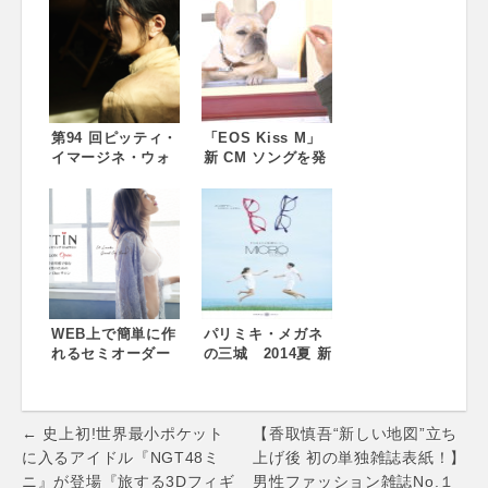
ジ!?「オーブ」石
の節目にあわせ
原さとみさんの
て“全世界30店
WEB動画を公開!
舗”限定発売のフォ
たった10秒でずる
ト＆エッセイを遂
い目もとをつくる
に発売！その出版
メイクシーンを披
を記念して
露 10秒チャレンジ
『BOOKMARC』
動画をブランドサ
第94 回ピッティ・
にて先着限定のサ
「EOS Kiss M」
イトで6月19日(火)
イマージネ・ウォ
イン会を開催！
新 CM ソングを発
に公開
モに「BED j.w.
表!香取慎吾と草彅
FORD」の参加が
剛の新ユニッ
決定
ト”SingTuyo”の
初楽曲「KISS is
my life.」CM スペ
シャルメイキング
ムービーが公開
WEB上で簡単に作
パリミキ・メガネ
れるセミオーダー
の三城 2014夏 新
下着を販売する
プロモーション テ
FITTIN(フィッティ
ーマは「見えるも
ン)がオンラインサ
ので心は簡単に浮
Post
ロンのオープンに
き上がる。」 コマ
← 史上初!世界最小ポケット
【香取慎吾“新しい地図”立ち
向けてクラウドフ
撮りのCMに注目
navigation
に入るアイドル『NGT48ミ
上げ後 初の単独雑誌表紙！】
ァンディングスタ
ニ』が登場『旅する3Dフィギ
男性ファッション雑誌No.１