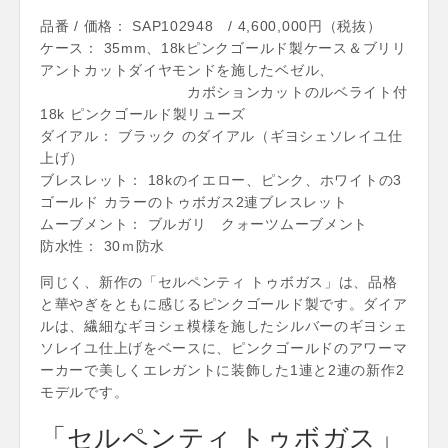
品番 / 価格： SAP102948 / 4,600,000円（税抜）
ケース： 35mm、18kピンクゴールド製ケース＆ブリリ
アントカットダイヤモンドを施したベゼル、
カボションカットのルベライト付
18k ピンクゴールド製リューズ
ダイアル： ブラック のダイアル（ギヨシェソレイユ仕
上げ）
ブレスレット： 18kのイエロー、ピンク、ホワイトの3
ゴールド カラーのトゥボガス2連ブレスレット
ムーブメント： ブルガリ クォーツムーブメント
防水性： 30ｍ防水
同じく、新作の「セルペンティ トゥボガス」は、品格
と華やぎをともに感じるピンクゴールド製です。ダイア
ルは、繊細なギヨシェ模様を施したシルバーのギヨシェ
ソレイユ仕上げをベースに、ピンクゴールドのアワーマ
ーカーで美しくエレガントに装飾した1連と2連の新作2
モデルです。
「セルペンティ トゥボガス」