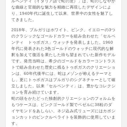
ルペンティ（イタリア語で蛇の意）」は、蛇のしなやか
な曲線と官能的な魅力を精緻に再現したデザインによ
り、1940年代に誕生して以来、世界中の女性を魅了し
てきました。
2018年、ブルガリはホワイト、ピンク、イエローの3つ
のクラシックなゴールドカラーを組み合わせた「セルペ
ンティ トゥボガス」ウォッチを発表しました。1960
年代に発表された3色ゴールドのウォッチに現代的な解
釈を加えて復活を果たした待ち望まれていた新作モデル
です。発売当時は、希少のゴールドをカラーコントラス
トで組み合わせた歴史に残るトゥボガスのクリエーショ
ンは、60年代後半には、蛇はメゾンが称えるテーマと
し、更にトゥボガスはブルガリのシグネチャーとして確
立しました。以来「セルペンティ」は、豊かなコレクシ
ョンを育み続けています。
蛇の頭をかたどった独創的クリエーションのフォルムを
もつケースは、ピンクゴールド製でベゼルに38粒のダ
イヤモンドをあしらい、ネジ込み式リューズにはカボシ
ョンカットのピンクルベライトを装飾的に使用していま
す。