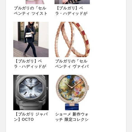
ブルガリの「セル
【ブルガリ】ベ
ペンティ ツイスト
ラ・ハディッドが
ユア タイム」より
美しく纏うブルガ
日本限定のピンク
リ 2018年秋冬アク
ストラップが誕生
セサリーコレクシ
ョン
【ブルガリ】ベ
ブルガリの「セル
ラ・ハディッドが
ペンティ ヴァイパ
華やかに纏うブル
ー」より新作ジュ
ガリ 2018年秋冬ア
エリーが登場
クセサリーコレク
ション
【ブルガリ ジャパ
ショーメ 新作ウォ
ン】OCTO
ッチ 限定コレクシ
FINISSIMO
ョン 「エクリチュ
HIROSHI SENJU
ール ドゥ ショー