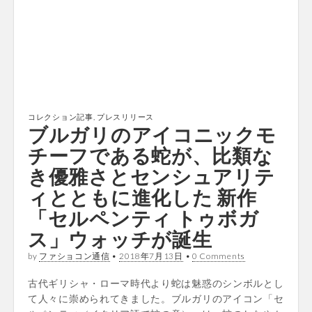
コレクション記事
,
プレスリリース
ブルガリのアイコニックモ
チーフである蛇が、比類な
き優雅さとセンシュアリテ
ィとともに進化した 新作
「セルペンティ トゥボガ
ス」ウォッチが誕生
by
ファショコン通信
•
2018年7月13日
•
0 Comments
古代ギリシャ・ローマ時代より蛇は魅惑のシンボルとし
て人々に崇められてきました。ブルガリのアイコン「セ