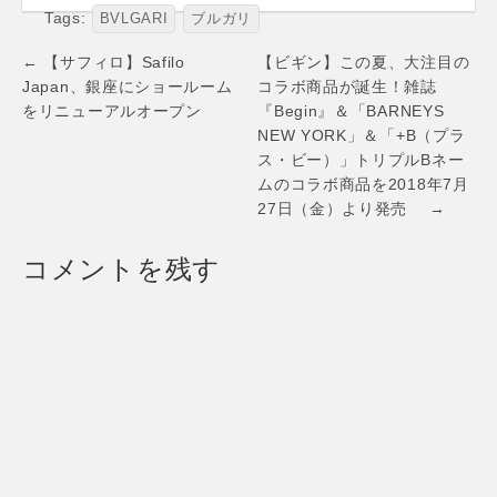
オクト フィニッシ
メ」コレクション
Tags:
BVLGARI
ブルガリ
モ 千住博 水と時の
6月2日(土) 各モデ
象徴
ル 世界5本限定発
Post
← 【サフィロ】Safilo
【ビギン】この夏、大注目の
売 6月2日(土) 各モ
navigation
Japan、銀座にショールーム
コラボ商品が誕生！雑誌
デル 世界5本限定
をリニューアルオープン
『Begin』＆「BARNEYS
発売
NEW YORK」＆「+B（プラ
ス・ビー）」トリプルBネー
ムのコラボ商品を2018年7月
27日（金）より発売 →
コメントを残す