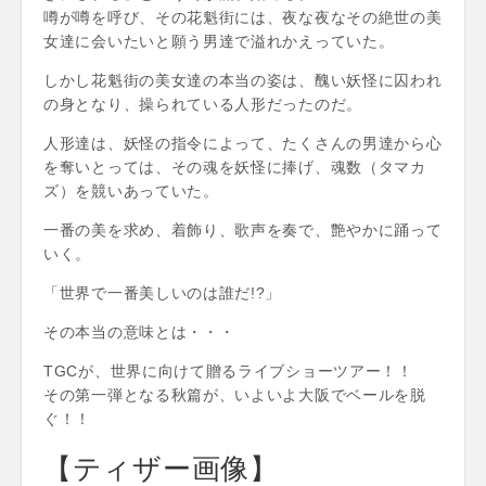
噂が噂を呼び、その花魁街には、夜な夜なその絶世の美
女達に会いたいと願う男達で溢れかえっていた。
しかし花魁街の美女達の本当の姿は、醜い妖怪に囚われ
の身となり、操られている人形だったのだ。
人形達は、妖怪の指令によって、たくさんの男達から心
を奪いとっては、その魂を妖怪に捧げ、魂数（タマカ
ズ）を競いあっていた。
一番の美を求め、着飾り、歌声を奏で、艶やかに踊って
いく。
「世界で一番美しいのは誰だ!?」
その本当の意味とは・・・
TGCが、世界に向けて贈るライブショーツアー！！
その第一弾となる秋篇が、いよいよ大阪でベールを脱
ぐ！！
【ティザー画像】