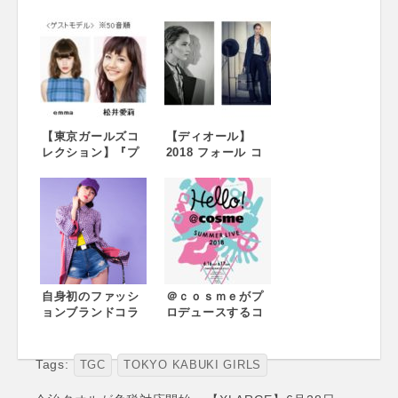
『MixChannel』
フェスタ！『マイ
が『関西コレクシ
ナビ presents 第
ョン 2018A/W』の
27回 東京ガールズ
出演権をかけたコ
コレクション 2018
ンテストを開催！
AUTUMN/WINTER
MixChannel
』開催のお知らせ
presents ライバー
～2018年9月1日
スペシャルステー
（土） 於：さいた
ジを用意！ 国内最
【東京ガールズコ
まスーパーアリー
【ディオール】
大級のファッショ
レクション】『プ
ナ～
2018 フォール コ
ンエンターテイメ
レステージ・イン
レクション最新作
ント『KANSAI
ターナショナル
を纏ったジェニフ
COLLECTION
presents TGC
ァー・ローレンス
2018 AUTUMN &
TOYAMA 2018 by
Dior 2018 FALL
WINTER』スペシ
TOKYO GIRLS
COLLECTION
ャルステージにコ
COLLECTION』追
ンテスト入賞者6名
加情報のお知らせ
(女性・男性各3名)
ゲストモデルに
が出演
emma、松井愛
自身初のファッシ
＠ｃｏｓｍｅがプ
莉、八木アリサ、
ョンブランドコラ
ロデュースするコ
山崎紘奈、ゲスト
ボ「寿美菜子
スメイベント＆ス
にガンバレルーヤ
×chiral」の限定グ
テージ「Hello! ＠
山本涼介、竜星涼
ッズ受注販売がス
ｃｏｓｍｅ
Tags:
TGC
TOKYO KABUKI GIRLS
などが登場！アー
タート！
SUMMER LIVE
ティストには
「LAWSON
2018」 開催決定