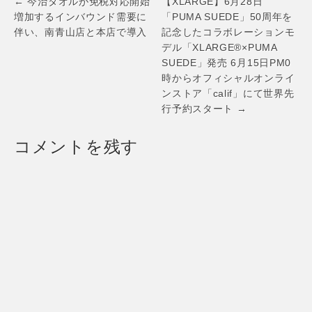
Post
← 今治タオルが免税対応開始
【XLARGE】6月28日
Dream Amiが決
presents 寿美菜子
2018年6月16日(土)
navigation
増加するインバウンド需要に
「PUMA SUEDE」50周年を
定！2018年7月21
Zepp Live Tour
＆17日(日) 於：
伴い、南青山店と本店で導入
記念したコラボレーションモ
日（土） 於：富山
2018“emotion”」
表参道ヒルズ 本館
市総合体育館
開催記念
B3F スペース オー
デル「XLARGE®×PUMA
SUEDE」発売 6月15日PM0
時からオフィシャルオンライ
ンストア「calif」にて世界先
行予約スタート →
コメントを残す