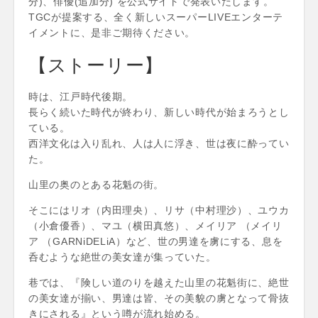
分)、俳優(追加分) を公式サイトで発表いたします。
TGCが提案する、全く新しいスーパーLIVEエンターテ
イメントに、是非ご期待ください。
【ストーリー】
時は、江戸時代後期。
長らく続いた時代が終わり、新しい時代が始まろうとし
ている。
西洋文化は入り乱れ、人は人に浮き、世は夜に酔ってい
た。
山里の奥のとある花魁の街。
そこにはリオ（内田理央）、リサ（中村理沙）、ユウカ
（小倉優香）、マユ（横田真悠）、メイリア （メイリ
ア （GARNiDELiA）など、世の男達を虜にする、息を
呑むような絶世の美女達が集っていた。
巷では、『険しい道のりを越えた山里の花魁街に、絶世
の美女達が揃い、男達は皆、その美貌の虜となって骨抜
きにされる』という噂が流れ始める。