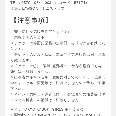
TEL：0570－084－003 （Lコード：57174）
店頭：LAWSON／ミニストップ
【注意事項】
※売り切れ次第販売終了となります。
※未就学者の入場不可
※チケットは券面に記載の公演日、会場でのみ有効とな
ります。
※チケットの譲渡・転売行為及びダフ屋行為は固くお断
り致します。
※チケットの紛失･破損･盗難等のいかなる場合でも再
発行は一切致しません。
※出演者のキャンセル・変更に対してのチケット払戻し
やキャンセル、変更等は一切行いませんので予めご了承
下さい。
※イベントの中止・遅延に伴う、会場までの旅費等（キ
ャンセル料含）の補償は一切致しません
主催：TOKYO KABUKI GIRLS 主催委員会
企画/制作：DRUMCAN Inc. / TGC TOKYO KABUKI