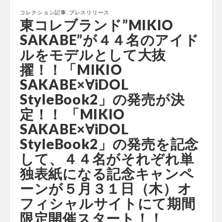
コレクション記事
,
プレスリリース
東コレブランド”MIKIO
SAKABE”が４４名のアイド
ルをモデルとして大抜
擢！！「MIKIO
SAKABE×∀iDOL
StyleBook2」の発売が決
定！！ 「MIKIO
SAKABE×∀iDOL
StyleBook2」の発売を記念
して、４４名がそれぞれ単
独表紙になる記念キャンペ
ーンが５月３１日（木）オ
フィシャルサイトにて期間
限定開催スタート！！