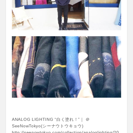
ANALOG LIGHTING “白く塗れ！”｜ ＠
SeeNowTokyo(シーナウトウキョウ)
http://seenowtokyo.com/collection/analoglighting/20