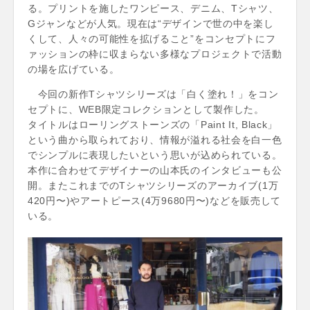
る。プリントを施したワンピース、デニム、Tシャツ、
Gジャンなどが人気。現在は“デザインで世の中を楽し
くして、人々の可能性を拡げること”をコンセプトにフ
ァッションの枠に収まらない多様なプロジェクトで活動
の場を広げている。
今回の新作Tシャツシリーズは「白く塗れ！」をコン
セプトに、WEB限定コレクションとして製作した。
タイトルはローリングストーンズの「Paint It, Black」
という曲から取られており、情報が溢れる社会を白一色
でシンプルに表現したいという思いが込められている。
本作に合わせてデザイナ​ーの山本氏のインタビューも公
開。またこれまでのTシャツシリーズのアーカイブ(1万
420円〜)やアートピース(4万9680円〜)などを販売して
いる。