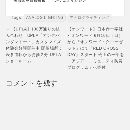
美容師を直接検索
ンウェブマガジン
できる日本最大級
「JAMOOL
のヘアビューティ
LIFE（ジャムール
サイト「スタイリ
ライフ）」の情報
Tags:
ANALOG LIGHTING
アナログライティング
ストディレクト
リ」にて「新生活
Post
← 【UPLA】100万通りの組
【オンワード】日本赤十字社
応援キャンペー
navigation
み合わせ！UPLA「アンデパ
× オンワード 6月10日（日）
ン」開始 ～美容師
ンダントート」カスタマイズ
から『オンワード・クローゼ
からもれなく特別
プレゼントを提供
体験会好評開催中 開催場所：
ット』にて「RED CROSS
～
表参道駅から徒歩２分 UPLA
DAY」スタート 売上の一部を
ショールーム
「アジア・コミュニティ防災
プログラム」へ寄付 →
コメントを残す