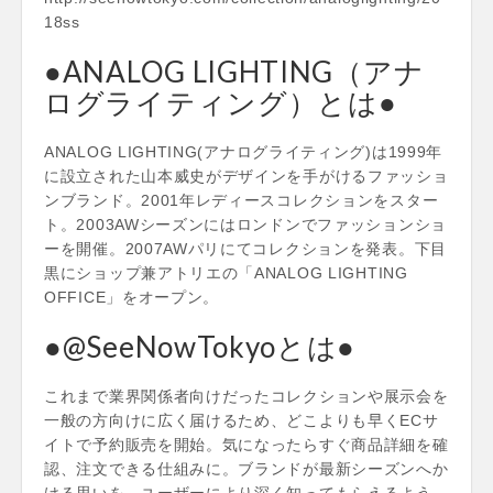
18ss
●ANALOG LIGHTING（アナ
ログライティング）とは●
ANALOG LIGHTING(アナログライティング)は1999年
に設立された山本威史がデザインを手がけるファッショ
ンブランド。2001年レディースコレクションをスター
ト。2003AWシーズンにはロンドンでファッションショ
ーを開催。2007AWパリにてコレクションを発表。下目
黒にショップ兼アトリエの「ANALOG LIGHTING
OFFICE」をオープン。
●@SeeNowTokyoとは●
これまで業界関係者向けだったコレクションや展示会を
一般の方向けに広く届けるため、どこよりも早くECサ
イトで予約販売を開始。​気になったらすぐ商品詳細を確
認、注文できる仕組みに。ブランドが最新シーズンへか
ける思いを、ユーザーにより深く知ってもらえるよう