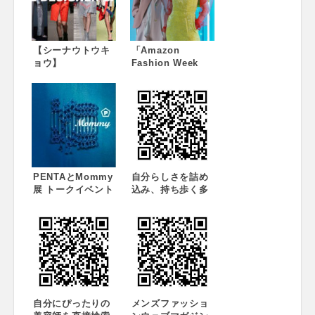
【シーナウトウキ
「Amazon
ョウ】
Fashion Week
KEISUKEYOSHID
TOKYO 2018
Aなど東京人気ブラ
A/W」キービジュ
ンドのスペシャル
アル発表
セールをWEBと
SHOPで同時開
催！
PENTAとMommy
自分らしさを詰め
展 トークイベント
込み、持ち歩く多
開催！2015.12.5
機能バッグ『マイ
sat 18:00-
クラウドバッグシ
20:00（※PENTA
リーズ』発売のお
とMommy展は
知らせ
12/2（水）～12/8
日（火）まで）
自分にぴったりの
メンズファッショ