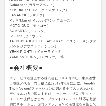
Galaabend(ガラーアベント)
KEISUKEYSHIDA（ケイスケヨシダ）
LAMARCK (ラマルク)
MofM(Man of Moods)(マンオブムーズ)
MOTO GUO（モトゴー）
SOMARTA（ソマルタ）
Seivson (セイヴソン)
TALKING ABOUT THE ABSTRACTION（トーキングア
バウトジアブストラクション）
YEAH RIGHT!!（イェーライト!!）
YUMI KATSURA (ユミカツラ) 他
●会社概要●
本サービスを運営する株式会社THEAR(本社：東京都世
田谷区／代表：内田裕也)は2017年6月に設立。Amplify
Their Voices(ファッションに関わる全ての人の思いを
デジタルの力で拡大する)をモットーに、ECプラットフ
ォームの提供をはじめ、ブランドのデジタル対応を包括
的にサポートし、国内ファッションの活性化を目指して