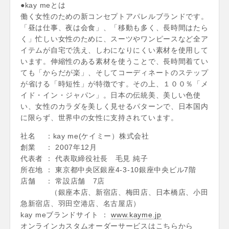
●kay meとは
働く女性のための新コンセプトアパレルブランドです。
「昼は仕事、夜は会食」、「移動も多く、長時間はたら
く」忙しい女性のために、スーツやワンピースなど全ア
イテムが自宅で洗え、しわになりにくい素材を使用して
います。伸縮性のある素材を使うことで、長時間着てい
ても「からだが楽」、そしてコーディネートのステップ
が省ける「時短性」が特徴です。その上、１００％「メ
イド・イン・ジャパン」。日本の伝統美、美しい色使
い、女性のカラダを美しく見せるパターンで、日本国内
に限らず、世界中の女性に支持されています。
社名 ：kay me(ケイミー）株式会社
創業 ： 2007年12月
代表者 ： 代表取締役社長 毛見 純子
所在地 ： 東京都中央区銀座4-3-10銀座中央ビル7階
店舗 ： 常設店舗 7店
（銀座本店、新宿店、梅田店、日本橋店、小田
急新宿店、羽田空港店、名古屋店）
kay meブランドサイト ：
www.kayme.jp
オンラインカスタムオーダーサービスはこちらから