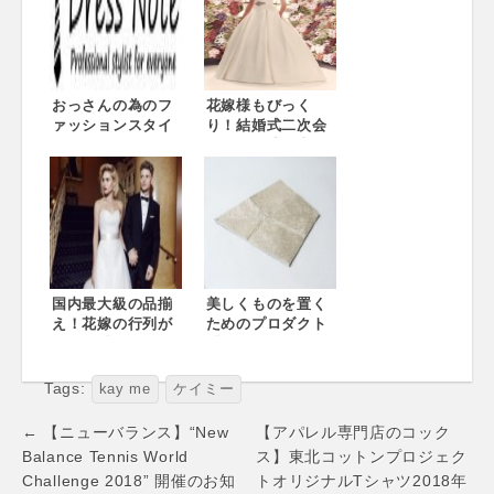
ジンがスタート！
百貨店の“目利きバ
イヤー”たちの情熱
を、ファッション
雑誌クオリティの
ウェブ記事で発信
おっさんの為のフ
花嫁様もびっく
ァッションスタイ
り！結婚式二次会
リスト・買物代行
会場のご成約者全
サービス「Dress
員に『ウェディン
note」サービス開
グドレス』を無料
始のお知らせ
でプレゼント！
2016年2月5日から
2月28日まで期間限
定で実施
国内最大級の品揃
美しくものを置く
え！花嫁の行列が
ためのプロダクト
できる『ウエディ
「MATT」がミラノ
ングドレスセー
サローネに出展。
ル』 大丸東京店・
同時に新作ラグジ
Tags:
kay me
ケイミー
大丸京都店にて6月
ュアリーモデル
3日～8日の期間限
「MATT TRAD」
Post
← 【ニューバランス】“New
【アパレル専門店のコック
定で同時開催！
を発表。
navigation
Balance Tennis World
ス】東北コットンプロジェク
Challenge 2018” 開催のお知
トオリジナルTシャツ2018年