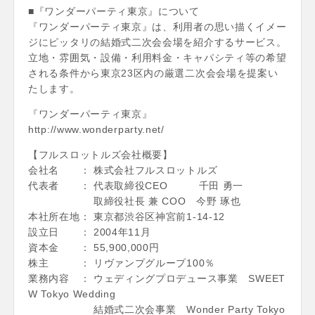
■『ワンダーパーティ東京』について
『ワンダーパーティ東京』は、利用者の思い描くイメー
ジにピッタリの結婚式二次会会場を紹介するサービス。
立地・雰囲気・設備・利用料金・キャパシティ等の希望
される条件から東京23区内の厳選二次会会場を提案い
たします。
『ワンダーパーティ東京』
http://www.wonderparty.net/
【フルスロットルズ会社概要】
会社名 ： 株式会社フルスロットルズ
代表者 ： 代表取締役CEO 千田 勇一
取締役社長 兼 COO 今野 琢也
本社所在地： 東京都渋谷区神宮前1-14-12
設立日 ： 2004年11月
資本金 ： 55,900,000円
株主 ： リヴァンプグループ100％
業務内容 ： ウェディングプロデュース事業 SWEET
W Tokyo Wedding
結婚式二次会事業 Wonder Party Tokyo