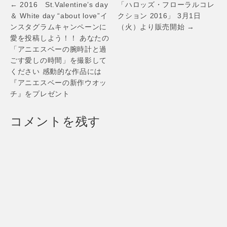
Post
レーション！ ～ 好
問者数100万人突
← 2016 St.Valentine’s day
「ハロッズ・フローラルコレ
評につき第三弾と
破！ ～ 感謝をこめ
navigation
＆ White day “about love”イ
クション 2016」 3月1日
なるリアル店舗を
て「Twitterで応
ンスタグラムキャンペーンに
（火）より販売開始 →
大丸京都店に出店
募！ 3,000円分の
愛を投稿しよう！！ あなたの
～
ポイントプレゼン
「アニエスベーの腕時計と過
ト！」キャンペー
ンを実施 ～
ごす愛しの時間」を撮影して
ください 感動的な作品には
『アニエスベーの新作ウオッ
チ』をプレゼント
コメントを残す