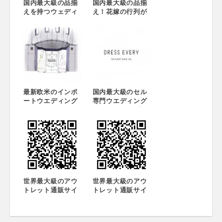
国内最大級の品揃
国内最大級の品揃
えを持つウェディ
え！花嫁の行列が
ングドレスショッ
できる『ウエディ
プ『DRESS
ングドレスセー
EVERY』が8月27
ル』 大丸東京店・
日に京都・下京区
大丸京都店にて6月
に4号店を 9月16日
3日～8日の期間限
に横浜・みなとみ
定で同時開催！
らいに5号店をオー
プン ～“日本のウ
ェディングを自由
最新欧米のインポ
国内最大級のセル
にする”～
ートウエディング
専門ウエディング
ドレスが8万円台か
ドレスショップ
ら買える『DRESS
『DRESS
EVERY』青山店・
EVERY』11月20
神戸店で期間限定
日青山店、29日神
特別セール実施
戸店に誕生。欧米
人気15ブランド以
上のドレスが格安
購入できる
世界最大級のアウ
世界最大級のアウ
トレット通販サイ
トレット通販サイ
ト「OUTLET
ト「OUTLET
PEAK」、大丸松
PEAK」、 リニュ
坂屋と初のコラボ
ーアル後1か月で訪