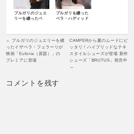
ブルガリのジュエ
ブルガリを纏った
リーを纏ったベ
ベラ・ハディッド
ラ・ハディッド、
がカンヌ国際映画
ナオミ・キャンベ
祭に登場
ルがチャリティ・
Post
ガラに登場
← ブルガリのジュエリーを纏
CAMPERから夏のムードにピ
navigation
ったイザベラ・フェラーリが
ッタリ！ハイブリッドなテキ
映画「Euforia（原題）」の
スタイルシューズが登場 新作
プレミアに登場
シューズ「BRUTUS」発売中
→
コメントを残す