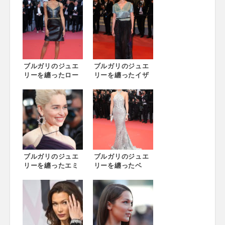
ブルガリのジュエ
ブルガリのジュエ
リーを纏ったロー
リーを纏ったイザ
ラ・ハリアー、キ
ベラ・フェラーリ
アラ・マストロヤ
が映画
ンニがクロージン
「Euforia（原
グセレモニーに登
題）」のプレミア
場
に登場
ブルガリのジュエ
ブルガリのジュエ
リーを纏ったエミ
リーを纏ったベ
リア・クラークが
ラ・ハディッド、
映画「ハン・ソロ
ローラ・ハリアー
／スター・ウォー
が映画「Black
ズ・ストーリー」
Klansman（原
のプレミアに登場
題）」のプレミア
に登場