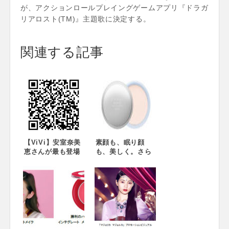
が、アクションロールプレイングゲームアプリ『ドラガ
リアロスト(TM)』主題歌に決定する。
関連する記事
【ViVi】安室奈美
素顔も、眠り顔
恵さんが最も登場
も、美しく。さら
した雑誌
さらパウダーで美
『ViVi』。34回目
白する夏の新習
のラストカバー＆
慣。薬用美白スキ
22Ｐの大特集！ ６
ンケアパウダー
月23日発売！
『エクサージュホ
ワイト ホワイトニ
ング パウダー』新
発売 2018年5月18