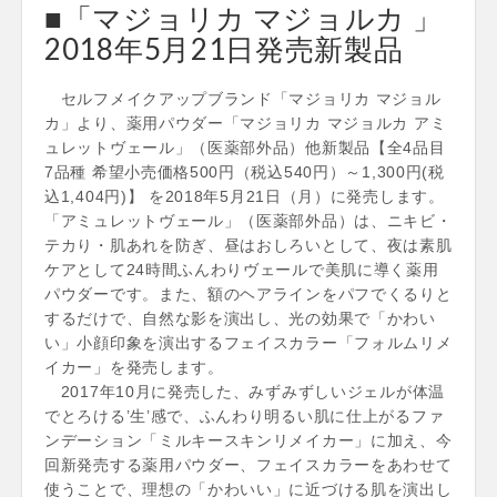
■「マジョリカ マジョルカ 」
2018年5月21日発売新製品
セルフメイクアップブランド「マジョリカ マジョル
カ」より、薬用パウダー「マジョリカ マジョルカ アミ
ュレットヴェール」（医薬部外品）他新製品【全4品目
7品種 希望小売価格500円（税込540円）～1,300円(税
込1,404円)】 を2018年5月21日（月）に発売します。
「アミュレットヴェール」（医薬部外品）は、ニキビ・
テカり・肌あれを防ぎ、昼はおしろいとして、夜は素肌
ケアとして24時間ふんわりヴェールで美肌に導く薬用
パウダーです。また、額のヘアラインをパフでくるりと
するだけで、自然な影を演出し、光の効果で「かわい
い」小顔印象を演出するフェイスカラー「フォルムリメ
イカー」を発売します。
2017年10月に発売した、みずみずしいジェルが体温
でとろける’生’感で、ふんわり明るい肌に仕上がるファ
ンデーション「ミルキースキンリメイカー」に加え、今
回新発売する薬用パウダー、フェイスカラーをあわせて
使うことで、理想の「かわいい」に近づける肌を演出し