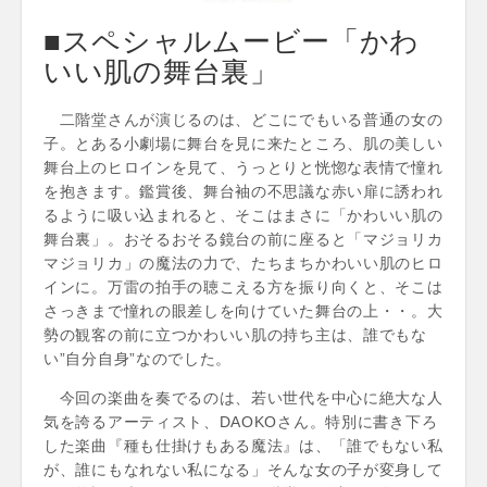
■スペシャルムービー「かわ
いい肌の舞台裏」
二階堂さんが演じるのは、どこにでもいる普通の女の
子。とある小劇場に舞台を見に来たところ、肌の美しい
舞台上のヒロインを見て、うっとりと恍惚な表情で憧れ
を抱きます。鑑賞後、舞台袖の不思議な赤い扉に誘われ
るように吸い込まれると、そこはまさに「かわいい肌の
舞台裏」。おそるおそる鏡台の前に座ると「マジョリカ
マジョリカ」の魔法の力で、たちまちかわいい肌のヒロ
インに。万雷の拍手の聴こえる方を振り向くと、そこは
さっきまで憧れの眼差しを向けていた舞台の上・・。大
勢の観客の前に立つかわいい肌の持ち主は、誰でもな
い”自分自身”なのでした。
今回の楽曲を奏でるのは、若い世代を中心に絶大な人
気を誇るアーティスト、DAOKOさん。特別に書き下ろ
した楽曲『種も仕掛けもある魔法』は、「誰でもない私
が、誰にもなれない私になる」そんな女の子が変身して