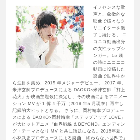
イノセンスな歌
声と、象徴的な
映像で様々なク
リエイターを魅
了し続ける、 ニ
コニコ動画出身
の女性ラップシ
ンガー。15 歳
の時にニコニコ
動画に投稿した
楽曲で世界中か
ら注目を集め、2015 年メジャーデビュー。 2017 年、
米津玄師プロデュースによる DAOKO×米津玄師「打上
花火」が映画主題歌に決定し、その映画によるアニメー
ション MV が 1 億 4 千万（2018 年5 月現在）再生し
記録的大ヒットとなる。 さらに、岡村靖幸プロデュー
スによる DAOKO×岡村靖幸「ステップアップ LOVE」
が大ヒットアニメ『血界戦線 & BEYOND』エンディン
グ・テーマとなり MV と共に話題になる。2018年夏、
小林武史プロデュースによる楽曲「終わらない世界で」