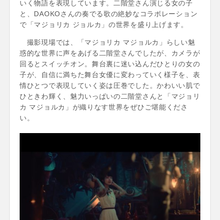
いく物語を表現しています。二階堂さん演じる女の子
と、DAOKOさんの奏でる歌の絶妙なコラボレーション
で「マジョリカ ジョルカ」の世界を盛り上げます。
撮影現場では、「マジョリカ マジョルカ」らしい魅
惑的な世界に声をあげる二階堂さんでしたが、カメラが
回るとスイッチオン。舞台裏に迷い込んだひとりの女の
子が、自信に満ちた舞台女優に変わっていく様子を、表
情ひとつで表現していく姿は圧巻でした。かわいい肌で
ひときわ輝く、魅力いっぱいの二階堂さんと「マジョリ
カ マジョルカ」が織りなす世界をぜひご堪能くださ
い。