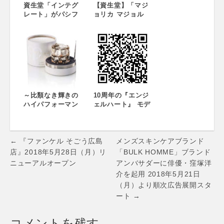
資生堂「インテグ
日（金）全国発売
【資生堂】「マジ
レート」がパシフ
～大政 絢さん出演
ョリカ マジョル
ィック・リーグ全
スペシャルムービ
カ」なら肌でかわ
球団とコラボレー
ーも同時公開中～
いくなれる さらさ
ション！ ～今年
ら薬用パウダーと
は「勝利のハート
ヘアライン整形パ
メイク」で彩りま
ウダー誕生 ～2018
す！～
年5月21日（月）発
売～
～比類なき輝きの
10周年の『エンジ
ハイパフォーマン
ェルハート』 モデ
スクリーム～ 「ク
ル 木下ココが考え
レ・ド・ポー ボー
たコラボウォッチ
テ ラ・クレーム
を550本限定発売
Post
n」の限定サイズ
← 『ファンケル そごう広島
メンズスキンケアブランド
2018年4月21日
navigation
店』2018年5月28日（月）リ
「BULK HOMME」ブランド
（土）発売
ニューアルオープン
アンバサダーに俳優・窪塚洋
介を起用 2018年5月21日
（月）より順次広告展開スタ
ート →
コメントを残す