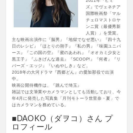
2011年『ヒミ
ズ』でヴェネチア
国際映画祭「マル
チェロマストロヤ
ンニ賞（最優秀新
人賞）」を受賞。
主な映画出演作に『脳男』『地獄でなぜ悪い』『四十九
日のレシピ』『ほとりの朔子』『私の男』『味園ユニバ
ース』『この国の空』『蜜のあわれ』『オオカミ少女と
黒王子』『ふきげんな過去』『SCOOP!』『何者』『リ
バーズ・エッジ』『いぬやしき』など。
2018年の大河ドラマ『西郷どん』の愛加那役で出演
中。
映画公開待機作は、『跳んで埼玉』
雑誌では文筆業やカメラマンとしても活動しており、今
年4月に発売した写真集「月刊モトーラ世里奈・夏」で
はカメラマンを務めている。
■DAOKO（ダヲコ）さん プ
ロフィール