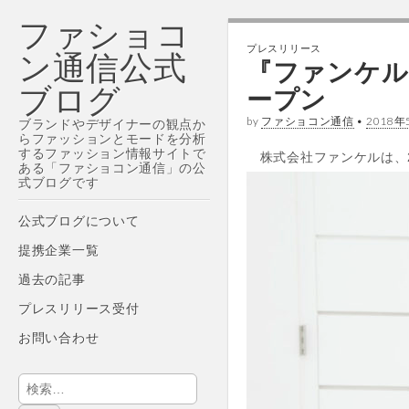
ファショコ
プレスリリース
ン通信公式
『ファンケル
ブログ
ープン
by
ファショコン通信
•
2018年
ブランドやデザイナーの観点か
らファッションとモードを分析
するファッション情報サイトで
株式会社ファンケルは、2
ある「ファショコン通信」の公
式ブログです
Main
Skip
公式ブログについて
menu
to
提携企業一覧
content
過去の記事
プレスリリース受付
お問い合わせ
検
索: