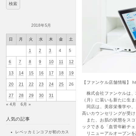
2018年5月
日
月
火
水
木
金
土
1
2
3
4
5
6
7
8
9
10
11
12
13
14
15
16
17
18
19
【ファンケル店舗情報】 http://
20
21
22
23
24
25
26
株式会社ファンケルは、2
27
28
29
30
31
（月）に装いも新たに生ま
« 4月
6月 »
同店は、美容栄養学や、
高いカウンセリングが受け
人気の記事
また、お肌の状態をスコア
ックできる「血管年齢チェ
レベッカミンコフが初のカス
リニューアルオープンを