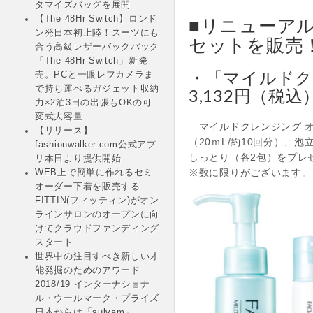
タマイズバッグを展開
■リニューア
【The 48Hr Switch】ロンド
ン発日本初上陸！スーツにも
セットを販売
合う高級レザーバックパック
「The 48Hr Switch」新発
・「マイルド
売。PCと一眼レフカメラま
で持ち運べるガジェット収納
3,132円（税込
力×2泊3日の出張もOKの可
変式大容量
マイルドクレンジング オ
【リリース】
（20ｍL/約10回分）
fashionwalker.com公式アプ
しっとり（各2包）をプレ
リ本日より提供開始
※数に限りがございます。
WEB上で簡単に作れるセミ
オーダー下着を販売する
FITTIN(フィッティン)がオン
ラインサロンのオープンに向
けてクラウドファンディング
スタート
世界中の注目すべき新しい才
能発掘のためのアワード
2018/19 インターナショナ
ル・ウールマーク・プライズ
日本からは「sulvam」