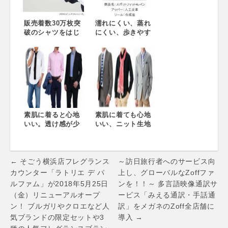
ＩＨＩＣＡ限定34
ズアイテム～
店舗にて販売開始
～
販売着数30万枚突
濡れにくい、蒸れ
破のシャツをはじ
にくい、歩きやす
め「ノンアイロン
い！雨でも安心な
シリーズ」を強
防水機能が付いた
化！クールビズに
ビジネスシューズ
向け、アイロンが
「スポットフィッ
け不要のシャツ・
ト®レイン」が新
パンツを拡充～公
登場!!
式ホームページで
はお手入れ方法な
どの特設コンテン
素肌に着ると心地
素肌に着ても心地
ツを展開～
いい。透け感が少
いい、ニット生地
ないニット生地使
使用のワイシャツ
用のワイシャツ
『ビズポロ』
『ビズポロ』2015
2013年モデル発売
Post
年モデル発売
開始～ クールマッ
← そごう横浜店フレグランス
～訪日旅行者へのサービス向
クスにより、吸
navigation
カウンター「ラトリエ デ パ
上し、グローバルなZoffファ
汗・速乾性能UP ～
ルファム」が2018年5月25日
ンを！！～ 多言語映像通訳サ
（金）リニューアルオープ
ービス「みえる通訳・手話通
ン！ ブルガリやクロエなど人
訳」をメガネのZoff全店舗に
気ブランドの限定セットや3
導入 →