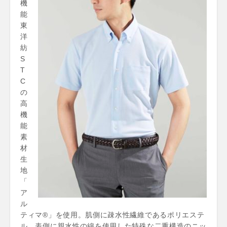
機
能
東
洋
紡
S
T
C
の
高
機
能
素
材
生
地
「
ア
ル
ティマ®」を使用。肌側に疎水性繊維であるポリエステ
ル、表側に親水性の綿を使用した特殊な二重構造のニッ