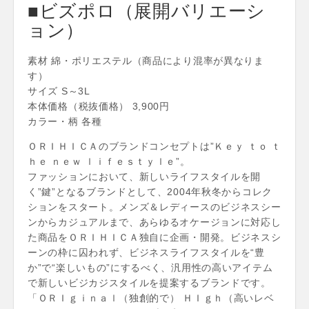
■ビズポロ（展開バリエーシ
ョン）
素材 綿・ポリエステル（商品により混率が異なりま
す）
サイズ S～3L
本体価格（税抜価格） 3,900円
カラー・柄 各種
ＯＲＩＨＩＣＡのブランドコンセプトは”Ｋｅｙ ｔｏ ｔ
ｈｅ ｎｅｗ ｌｉｆｅｓｔｙｌｅ”。
ファッションにおいて、新しいライフスタイルを開
く”鍵”となるブランドとして、2004年秋冬からコレク
ションをスタート。メンズ＆レディースのビジネスシー
ンからカジュアルまで、あらゆるオケージョンに対応し
た商品をＯＲＩＨＩＣＡ独自に企画・開発。ビジネスシ
ーンの枠に囚われず、ビジネスライフスタイルを“豊
か”で“楽しいもの”にするべく、汎用性の高いアイテム
で新しいビジカジスタイルを提案するブランドです。
「ＯＲＩｇｉｎａｌ（独創的で） ＨＩｇｈ（高いレベ