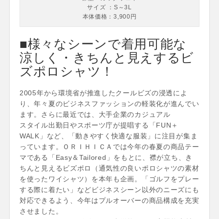
サイズ ：S～3L
本体価格：3,900円
■様々なシーンで着用可能な
涼しく・きちんと見えするビ
ズポロシャツ！
2005年から環境省が推進したクールビズの浸透によ
り、年々夏のビジネスファッションの軽装化が進んでい
ます。さらに最近では、大手企業のカジュアル
スタイル出勤日やスポーツ庁が提唱する「FUN＋
WALK」など、「動きやすく快適な服装」に注目が集ま
っています。ＯＲＩＨＩＣＡでは今年の春夏の商品テー
マである「Easy＆Tailored」をもとに、襟が立ち、き
ちんと見えるビズポロ（通気性の良いポロシャツの素材
を使ったワイシャツ）を本年も企画。「ゴルフをプレー
する際に着たい」などビジネスシーン以外のニーズにも
対応できるよう、今年はプルオーバーの商品構成を充実
させました。