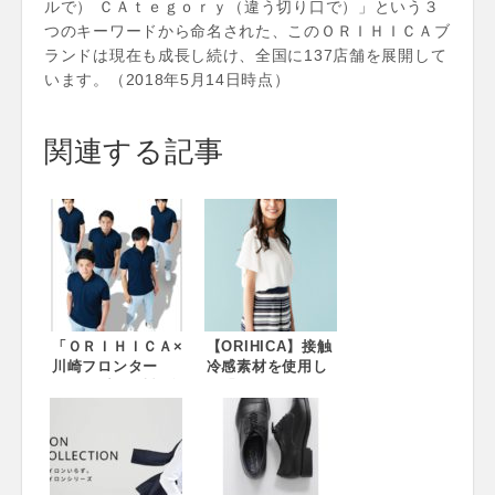
ルで） ＣＡｔｅｇｏｒｙ（違う切り口で）」という３
つのキーワードから命名された、このＯＲＩＨＩＣＡブ
ランドは現在も成長し続け、全国に137店舗を展開して
います。（2018年5月14日時点）
関連する記事
「ＯＲＩＨＩＣＡ×
【ORIHICA】接触
川崎フロンター
冷感素材を使用し
レ」Ｖ1初優勝記念
た「クールタッチ
モデルのオフィシ
カットソー」新発
ャルポロシャツ＆
売 ～“きちんと見
パンツ登場！～
え”と“ひんやりし
2018年6月9日
た着心地”を両立し
（土）より、ＯＲ
た女性のクールビ