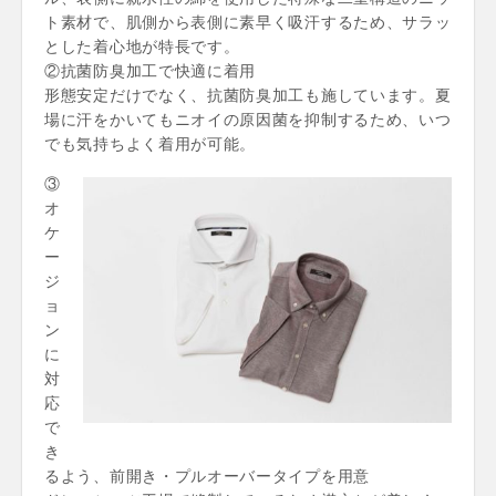
ト素材で、肌側から表側に素早く吸汗するため、サラッ
とした着心地が特長です。
②抗菌防臭加工で快適に着用
形態安定だけでなく、抗菌防臭加工も施しています。夏
場に汗をかいてもニオイの原因菌を抑制するため、いつ
でも気持ちよく着用が可能。
③
オ
ケ
ー
ジ
ョ
ン
に
対
応
で
き
るよう、前開き・プルオーバータイプを用意