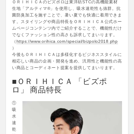
ＯＲＩＨＩＣＡのビズポロは東洋紡STCの高機能素材
生地「アルティマ®」を使用し、吸水速乾性も抜群。抗
菌防臭加工を施すことで、暑い夏でも快適に着用できま
す。スタイリングや商品特長をＯＲＩＨＩＣＡ公式ホー
ムページコンテンツ内でご紹介することで、機能性だけ
でなくファッション性の高さも訴求してまいります。
（
https://www.orihica.com/special/bizpolo2018.php
）
今後もＯＲＩＨＩＣＡは多様化するビジネススタイルに
相応しい商品の企画・開発を進め、汎用性と機能性の高
い商品とコーディネート提案を提供してまいります。
■ＯＲＩＨＩＣＡ 「ビズポ
ロ」 商品特長
①
吸
水
速
乾