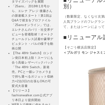
タマイズバッグを展開
別）
「25ans」 2018年1月号か
ら、エレナ アレジ 後藤さん
の新連載スタート！第1回は
（数量限定、なくなり次第
Q&Aで彼女をプロファイル
人気ブランドのフレグラン
「25ansオンライン」では、
て、またはシーンによって
エレナさんのパリ・社交界デ
ビューを密着取材！オートク
■リニューアル
チュールドレス試着や豪華デ
ビュタント・バルの様子を動
【そごう横浜店限定】
画公開
＜ブルガリ モン ジャスミン
【The 48Hr Switch】ロンド
ン発日本初上陸！スーツにも
合う高級レザーバックパック
「The 48Hr Switch」新発
売。PCと一眼レフカメラま
で持ち運べるガジェット収納
力×2泊3日の出張もOKの可
変式大容量
【リリース】
fashionwalker.com公式アプ
リ本日より提供開始
WEB上で簡単に作れるセミ