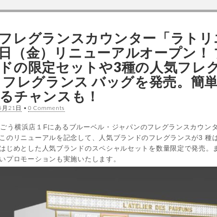
フレグランスカウンター「ラトリエ
月25日（金）リニューアルオープン！
ドの限定セットや3種の人気フレ
 フレグランス バッグを発売。簡
るチャンスも！
5月21日
•
0 Comments
、そごう横浜店１Fにあるブルーベル・ジャパンのフレグランスカウン
このリニューアルを記念して、人気ブランドのフレグランスが3 種は
はじめとした人気ブランドのスペシャルセットを数量限定で発売。
いプロモーションも実施いたします。