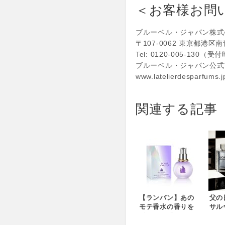
＜お客様お問
ブルーベル・ジャパン株式
〒107-0062 東京都港区
Tel: 0120-005-130（受
ブルーベル・ジャパン公式
www.latelierdesparfums.j
関連する記事
【ランバン】あの
父の
モテ香水の香りを
サル
髪にも！「ランバ
ェラ
ン エクラ・ドゥ・
ンス 