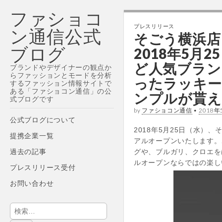
ファショコ
プレスリリース
ン通信公式
そごう横浜店
ブログ
2018年5
ど人気ブラン
ブランドやデザイナーの観点か
らファッションとモードを分析
ったラッキー
するファッション情報サイトで
ある「ファショコン通信」の公
ンプルが貰え
式ブログです
by
ファショコン通信
•
2018年
Main
Skip
公式ブログについて
menu
to
2018年5月25日（水）
提携企業一覧
content
アルオープンいたします。
過去の記事
グや、ブルガリ、クロエを
ルオープンならではの楽し
プレスリリース受付
お問い合わせ
検
索: