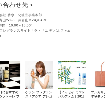
い合わせ先＞
会社 香水・化粧品事業本部
南青山2-2-3 南青山M-SQUARE
付時間：10:00～16:00）
フレグランスサイト「ラトリエ デ パルファム」
p
日におすすめ
ゲラン フレグラン
【イッセイ ミヤケ
ブルガリよ
ヴァトーレ フ
ス「アクア アレゴ
パルファム】2018
年秋冬メ
ガモ フレグラ
リア」 新製品発売
年 限定サマーフレ
セサリー
Let’s
イベントを実施 モ
グランス発売記念
ョンが誕