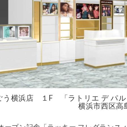
う横浜店 １F 「ラトリエ デ パ
区高島2-18-1 TE
オープン記念「ラッキー フレグランス バ