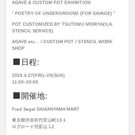
AGAVE & CUSTOM POT EXHIBITION
“ POETRY OF UNDERGROUND (FOR SAVAGE) “
POT CUSTOMIZED BY TSUTOMU MORIYA(ILA.
STENCIL SERVICE)
AGAVE etc… / CUSTOM POT / STENCIL WORK
SHOP
日程:
2018.4.27(FRI)~29(SUN)
11:00~20:00
開催地:
Fred Segal DAIKANYAMA MART
東京都渋谷区代官山町13-1
ログロード代官山 L2