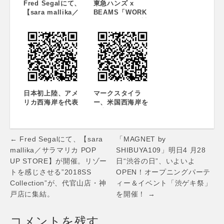
Fred Segalにて、
ル 神戸
東急ハンズ x
【sara mallika／
5/25(金)-6/5(火)
BEAMS「WORK
サラマリカ POP
HANDS 二子玉川
UP STORE】が開
ライズ店」でNY・
催。リゾートを感
ブルックリン発の
じさせる”2018SS
メンズブランド
Collection”が、代
「Owen & Fred」
官山店・神戸店に
ポップアップショ
集結。
ップを5月27日(金)
から開催
日本初上陸、アメ
マークスタイラ
リカ西海岸を代表
ー、米国西海岸を
する複合セレクト
代表するセレクト
モール「Fred
ショップ「Fred
Segal」1号店が
Segal(フレッド シ
Post
2015年春、代官山
ーガル)」の商標マ
← Fred Segalにて、【sara
「MAGNET by
にオープン決定
スターライセンス
navigation
mallika／サラマリカ POP
SHIBUYA109」明日4 月28
権および独占輸入
UP STORE】が開催。リゾー
日“渋谷の日”、いよいよ
販売権に関する契
トを感じさせる”2018SS
OPEN！オープニングパーテ
約を締結
Collection”が、代官山店・神
ィー＆イベント「渋ゲキ祭」
戸店に集結。
を開催！ →
コメントを残す