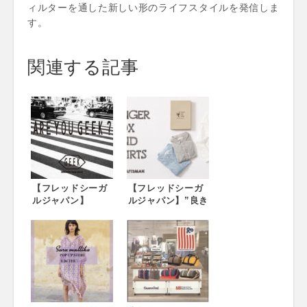
ィルターを通した新しい形のライフスタイルを発信しま
す。
関連する記事
【フレッドシーガ
【フレッドシーガ
ルジャパン】
ルジャパン】”良き
『GEEK』POP
シャツ” FINGER
UP STOREを開
FOX AND SHIRTS
催！Fred Segal
のPOP UP SHOP
DAIKANYAMA
がFred Segalで開
2018SSデビューの
催。 フレッドシー
メンズブランド
ガル 代官山
「GEEK」
5/11(金)-5/22(火)
・フレッドシーガ