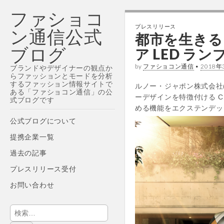
ファショコ
プレスリリース
ン通信公式
都市を生きる
ブログ
ア LED 
by
ファショコン通信
•
2018年
ブランドやデザイナーの観点か
らファッションとモードを分析
するファッション情報サイトで
ルノー・ジャポン株式会社(
ある「ファショコン通信」の公
ーデザインを特徴付ける C
式ブログです
める機能をエクステンデッ
Main
Skip
公式ブログについて
menu
to
提携企業一覧
content
過去の記事
プレスリリース受付
お問い合わせ
検
索: