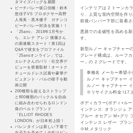
タマイズバッグを展開
インテリアは 2 トーン
ビーチバレー坂口佳穗・鈴木
り、上質な室内空間を作り
悠佳子VS プロボクサー高野
人母美・黒木優子 ガチンコ
前後バンパー下部に装着さ
ビーチバレー対決を実施！！
悪路での走破性を高める新
「25ans」 2018年1月号か
す。
ら、エレナ アレジ 後藤さん
の新連載スタート！第1回は
新型ルノー キャプチャー
Q&Aで彼女をプロファイル
グレード構成は、ルーフカ
「25ansオンライン」では、
ー」の 2 グレードです。
エレナさんのパリ・社交界デ
ビューを密着取材！オートク
車種名 メーカー希望小
チュールドレス試着や豪華デ
ルノー キャプチャー インテ
ビュタント・バルの様子を動
ルノー キャプチャー イン
画公開
200種類を超えるストラップ
※リサイクル料金:\17,1
と800種類のバックルを自由
ボディカラー(ボディ+ルー
に組み合わせられるロンドン
インテンス: オランジュ ア
発のベルトブランド
「ELLIOT RHODES
ブルー オセアン M+グリ 
LONDON」が日本初上陸！
インテンス レザー: ブラン
バレンタインは新しい下着で
※M:メタリック
女子力を高めて！今年はピン