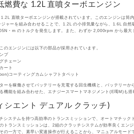
燃費な 1.2L 直噴ターボエンジン
1.2L 直噴ターボエンジンが搭載されています。このエンジンは筒
ャーを組み合わせることで、1.2L の小排気量ながら、1.6L 自然吸気
05N・m のトルクを発生します。また、わずか 2,000rpm から
このエンジンには以下の部品が採用されています。
ンプ
グチェーン
カート
e Carbon)コーティングカムシャフトタペット
ターを稼働させてバッテリーを充電する回生機構と、バッテリーか
る機能を組み合わせた、エナジースマートマネジメント(E㻿M)も搭
フィシエント デュアル クラッチ)
クラッチシステムを持つ高効率のトランスミッションで、オートマチッ
のトランスミッションは、2組のクラッチシステムが効率良くエン
その一方で、素早い変速操作が行えることから、マニュアルモード