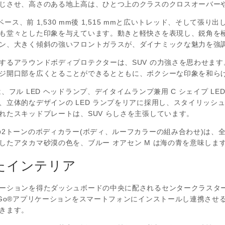
じさせ、高さのある地上高は、ひとつ上のクラスのクロスオーバーや 
ルベース、前 1,530 mm後 1,515 mmと広いトレッド、そして
も堂々とした印象を与えています。動きと軽快さを表現し、鋭角を
ン、大きく傾斜の強いフロントガラスが、ダイナミックな魅力を強
するアラウンドボディプロテクターは、SUV の力強さを思わせます
ジ開口部を広くとることができるとともに、ボクシーな印象を和ら
、フル LED ヘッドランプ、デイタイムランプ兼用 C シェイプ LE
、立体的なデザインの LED ランプをリアに採用し、スタイリッシ
れたスキッドプレートは、SUV らしさを主張しています。
の2トーンのボディカラー(ボディ、ルーフカラーの組み合わせ)は、全
したアタカマ砂漠の色を、ブルー オアセン M は海の青を意味しま
たインテリア
ーションを得たダッシュボードの中央に配されるセンタークラスターに
&Go®アプリケーションをスマートフォンにインストールし連携させ
きます。