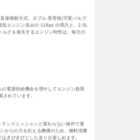
内直接噴射方式、ダブル 㼂㼂㼀(可変バルブ
エンジン並みの 118ps の馬力と、2.0L
最大トルクを発生するエンジン特性は、毎日の
らの電源供給機会を増やしてエンジン負荷
載されています。
クトランスミッションと変わらない操作で運
ジンからの力を伝える機構のため、燃料消費
ではきびきびとした走りが楽しめます。