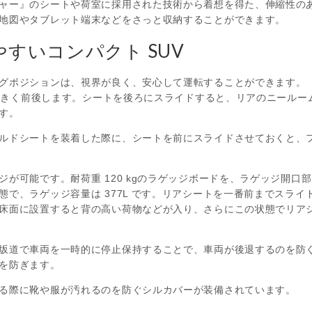
ャー』のシートや荷室に採用された技術から着想を得た、伸縮性の
地図やタブレット端末などをさっと収納することができます。
すいコンパクト SUV
グポジションは、視界が良く、安心して運転することができます。
と大きく前後します。シートを後ろにスライドすると、リアのニールーム
す。
ルドシートを装着した際に、シートを前にスライドさせておくと、
ジが可能です。耐荷重 120 kgのラゲッジボードを、ラゲッジ開
で、ラゲッジ容量は 377L です。リアシートを一番前までスライド
床面に設置すると背の高い荷物などが入り、さらにこの状態でリア
坂道で車両を一時的に停止保持することで、車両が後退するのを防
を防ぎます。
る際に靴や服が汚れるのを防ぐシルカバーが装備されています。