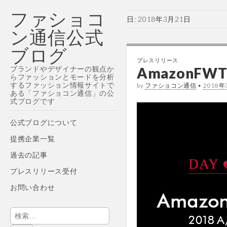
ファショコ
日:
2018年3月21日
ン通信公式
ブログ
プレスリリース
ブランドやデザイナーの観点か
AmazonFWT
らファッションとモードを分析
するファッション情報サイトで
by
ファショコン通信
•
2018年
ある「ファショコン通信」の公
式ブログです
Main
Skip
公式ブログについて
menu
to
提携企業一覧
content
過去の記事
プレスリリース受付
お問い合わせ
検
索: