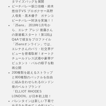
タマイズバッグを展開
ビーチバレー坂口佳穗・鈴木
悠佳子VS プロボクサー高野
人母美・黒木優子 ガチンコ
ビーチバレー対決を実施！！
「25ans」 2018年1月号か
ら、エレナ アレジ 後藤さん
の新連載スタート！第1回は
Q&Aで彼女をプロファイル
「25ansオンライン」では、
エレナさんのパリ・社交界デ
ビューを密着取材！オートク
チュールドレス試着や豪華デ
ビュタント・バルの様子を動
画公開
200種類を超えるストラップ
と800種類のバックルを自由
に組み合わせられるロンドン
発のベルトブランド
「ELLIOT RHODES
LONDON」が日本初上陸！
バレンタインは新しい下着で
女子力を高めて！今年はピン