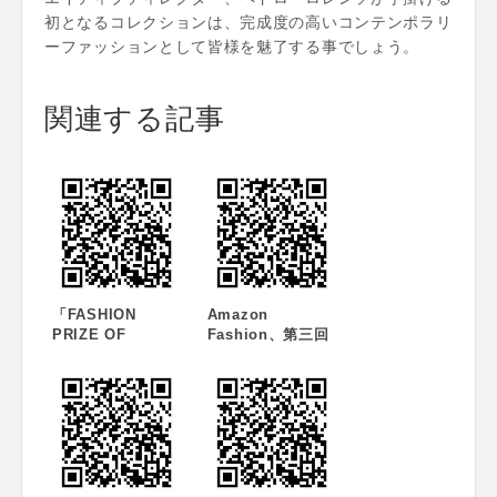
初となるコレクションは、完成度の高いコンテンポラリ
ーファッションとして皆様を魅了する事でしょう。
関連する記事
「FASHION
Amazon
PRIZE OF
Fashion、第三回
TOKYO
目となる Amazon
WINNER’S
Fashion “AT
EVENT」開催のお
TOKYO”プログラ
知らせ
ムの参加ブランド
を発表 Amazon
Fashion Week
TOKYO 期間中に
東京発のブランド