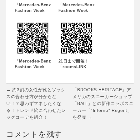
「Mercedes-Benz
のファッションシ
「Mercedes-Benz
Fashion Week
ョーなど 特別企画
Fashion Week
TOKYO 2016
を展開する“AT
TOKYO」2016
A/W」キービジュ
TOKYO”プログラ
A/W 開催日程のお
アル発表
ムにて
知らせ 参加ブラン
「AMBUSH」、
ド募集も開始
「mame」、
「NEIGHBORHOO
D」、および、
「TTT_MSW」が
「Mercedes-Benz
東京で初めてのシ
21日まで開催！
Fashion Week
ョーを実施 各ブラ
「roomsLINK
TOKYO 2016
ンドのスペシャル
TOKYO March
S/S」本日開幕！
アイテムは “AT
2014」
TOKYO” BRAND
Post
STORE で3月19日
← 約3割の女性が靴とソック
「BROOKS HERITAGE」ア
より販売開始
navigation
スの合わせ方が分からな
メリカのスニーカーショップ
い！？思わずマネしたくな
「BAIT」との新作コラボスニ
る！トレンド靴に合わせたレ
ーカー「”Inferno” Regent」
ッグコーデを紹介！
を発売 →
コメントを残す