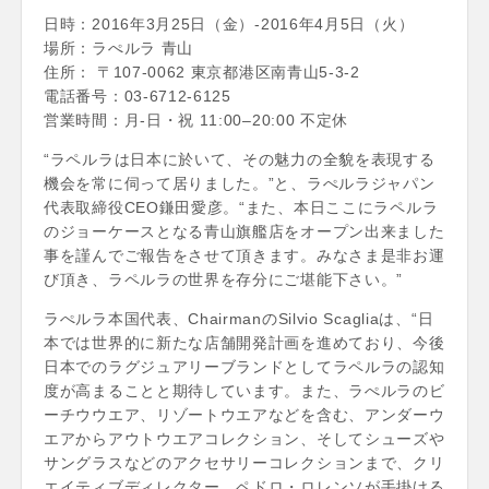
日時：2016年3月25日（金）-2016年4月5日（火）
場所：ラぺルラ 青山
住所： 〒107-0062 東京都港区南青山5-3-2
電話番号：03-6712-6125
営業時間：月-日・祝 11:00–20:00 不定休
“ラペルラは日本に於いて、その魅力の全貌を表現する
機会を常に伺って居りました。”と、ラぺルラジャパン
代表取締役CEO鎌田愛彦。“また、本日ここにラペルラ
のジョーケースとなる青山旗艦店をオープン出来ました
事を謹んでご報告をさせて頂きます。みなさま是非お運
び頂き、ラペルラの世界を存分にご堪能下さい。”
ラぺルラ本国代表、ChairmanのSilvio Scagliaは、“日
本では世界的に新たな店舗開発計画を進めており、今後
日本でのラグジュアリーブランドとしてラペルラの認知
度が高まることと期待しています。また、ラぺルラのビ
ーチウウエア、リゾートウエアなどを含む、アンダーウ
エアからアウトウエアコレクション、そしてシューズや
サングラスなどのアクセサリーコレクションまで、クリ
エイティブディレクター、ペドロ・ロレンソが手掛ける