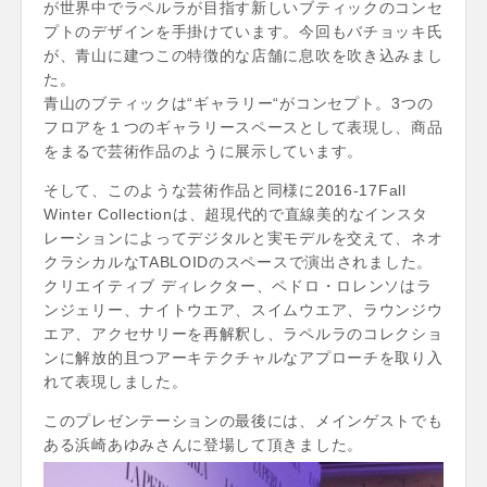
が世界中でラペルラが目指す新しいブティックのコンセ
プトのデザインを手掛けています。今回もバチョッキ氏
が、青山に建つこの特徴的な店舗に息吹を吹き込みまし
た。
青山のブティックは“ギャラリー“がコンセプト。3つの
フロアを１つのギャラリースペースとして表現し、商品
をまるで芸術作品のように展示しています。
そして、このような芸術作品と同様に2016-17Fall
Winter Collectionは、超現代的で直線美的なインスタ
レーションによってデジタルと実モデルを交えて、ネオ
クラシカルなTABLOIDのスペースで演出されました。
クリエイティブ ディレクター、ペドロ・ロレンソはラ
ンジェリー、ナイトウエア、スイムウエア、ラウンジウ
エア、アクセサリーを再解釈し、ラペルラのコレクショ
ンに解放的且つアーキテクチャルなアプローチを取り入
れて表現しました。
このプレゼンテーションの最後には、メインゲストでも
ある浜崎あゆみさんに登場して頂きました。