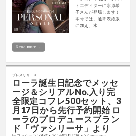
トエディターに水原希
子さんが登場します！
本号では、通常表紙版
に加え、水…
Read more →
プレスリリース
ローラ誕生日記念でメッセ
ージ＆シリアルNo.入り完
全限定コフレ500セット、3
月17日から先行予約開始 ロ
ーラのプロデュースブラン
ド「ヴァシリーサ」より
by
ファショコン通信
•
2016年3月17日
•
0 Comments