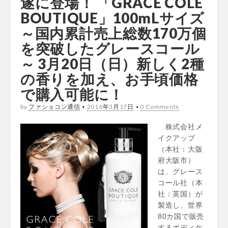
遂に登場！ 「GRACE COLE
BOUTIQUE」100mLサイズ
～国内累計売上総数170万個
を突破したグレースコール
～ 3月20日（日）新しく2種
の香りを加え、お手頃価格
で購入可能に！
by
ファショコン通信
•
2016年3月17日
•
0 Comments
株式会社メ
イクアップ
（本社：大阪
府大阪市）
は、グレース
コール社（本
社：英国）が
製造し、世界
80カ国で販売
するボディケ