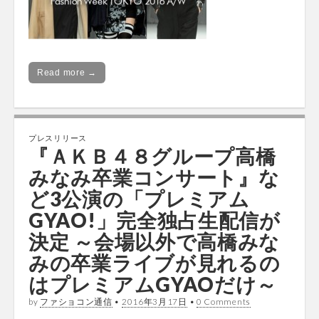
Read more →
プレスリリース
『ＡＫＢ４８グループ高橋
みなみ卒業コンサート』な
ど3公演の「プレミアム
GYAO!」完全独占生配信が
決定 ～会場以外で高橋みな
みの卒業ライブが見れるの
はプレミアムGYAOだけ～
by
ファショコン通信
•
2016年3月17日
•
0 Comments