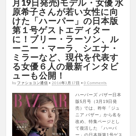
月19日発売)モデル・女優 水
原希子さんが若い女性に向
けた「ハーパー」の日本版
第１号ゲストエディター
に！ブリー・ラーソン、ル
ーニー・マーラ、シエナ・
ミラーなど、現代を代表す
る女優６人の最新インタビ
ューも公開！
by
ファショコン通信
•
2016年3月17日
•
0 Comments
ハーパーズ バザー日本
版5月号（3月19日発
売）では、昨年「ジュ
ニア バザー」から名を
改め、特集ページとし
て復活した 「ハーパ
ー」の日本版第1号ゲス