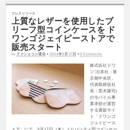
プレスリリース
上質なレザーを使用したブ
リーフ型コインケースを ド
ワンゴジェイピーストアで
販売スタート
by
ファショコン通信
•
2016年3月17日
•
0 Comments
株式会社ドワ
ンゴ(本社：東
京都中央区、
代表取締役社
長：荒木隆司)
のモバイル事
業本部が運営
する通販サイ
ト「ドワンゴ
ジェイピース
トア」にて、3月17日（木）よりパンティ型コインケー