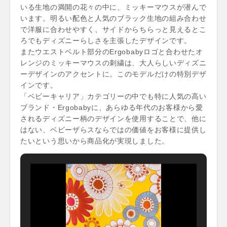
いる生地の満開の花々の中に、ミッキーマウスが潜んで
います。明るい配色と人気のブラック生地の組み合わせ
で洋服に合わせやすく、サイドからちらっと見えるとこ
ろでもディズニーらしさを主張したデザインです。
またウエストベルト部分のErgobabyロゴと合わせたオ
レンジのミッキーマウスの刺繍は、大人らしいディズニ
ーデザインのアクセントに。このモデルだけの特別デザ
インです。
「ベビーキャリア」カテゴリーの中でも特に人気の高い
ブランド・Ergobabyに、あらゆる年代のお客様から愛
されるディズニー柄のデザインを使用することで、他に
はない、ベビーザらスならではの価値をお客様に提供し
たいという思いから商品化が実現しました。