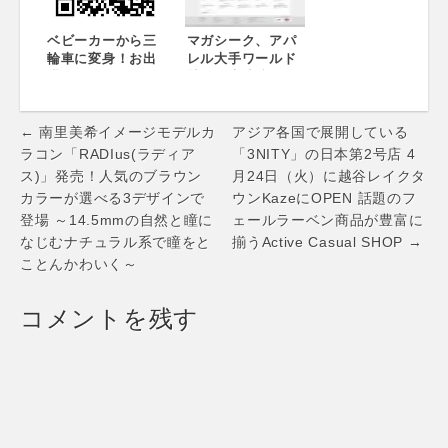
ベビーカーから三
マガシーク、アパ
輪車に変身！お出
レル大手ワールド
掛けを“アドベンチ
社と在庫連携開始
ャー”に！10ヶ月か
～ ファッションか
ら3歳ごろまで使え
らライフスタイル
Post
る3WAY三輪車
まで新規45ブラン
← 南里美希イメージモデルカ
アジア各国で展開している
「Fisher-
ドが一堂に集結し
navigation
ラコン「RADIus(ラディア
「3NITY」の日本第2号店 4
Price『ELITE』
た新コンテンツオ
ス)」発売！人気のブラウン
月24日（火）に越谷レイクタ
made by
ープン ～
カラーが選べる3デザインで
ウンKazeにOPEN 話題のフ
smarTrike(R)」新
登場 ～14.5mmの自然と瞳に
ェールラーベン商品が豊富に
発売
なじむナチュラル系で瞳をと
揃うActive Casual SHOP →
ことんかわいく～
コメントを残す