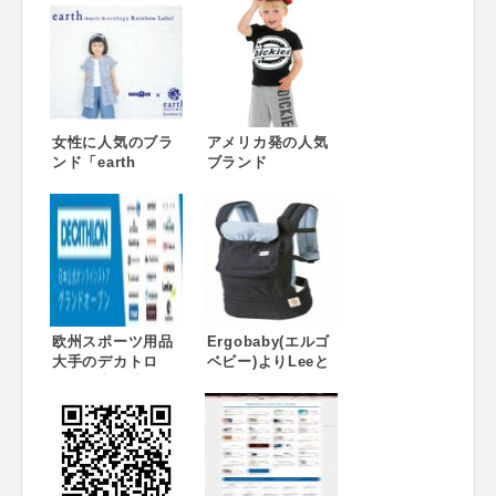
女性に人気のブラ
アメリカ発の人気
ンド「earth
ブランド
music &
「Dickies」のベビ
ecology」とベビ
ー・トドラーライ
ーザらスのコラボ
ンをベビーザらス
レーションレーベ
で販売開始！イン
ル「Rainbow
パクト大のロゴデ
Label」をベビーザ
ザインはそのまま
らス限定で展開開
に、乳幼児向けア
始 4月中旬より、
イテムとして誕生
全国のベビーザら
欧州スポーツ用品
4月13日（金）よ
Ergobaby(エルゴ
ス店舗とオンライ
大手のデカトロ
り、全国のベビー
ベビー)よりLeeと
ンストアで順次発
ン、日本公式オン
ザらス店舗とオン
のダブルネームベ
売
ラインストアをグ
ラインストアで発
ビーキャリア発売
ランドオープン!
売
Lee×ベビーグッズ
初のコラボレーシ
ョン