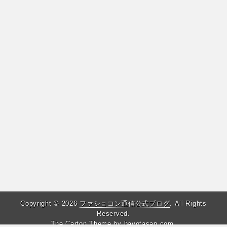
Copyright © 2026
ファショコン通信公式ブログ
. All Rights
Reserved.
The Carton Theme by
bavotasan.com
.