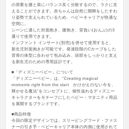
の荷重を腰と肩にバランス良く分散するので、ラクに支
えることができます。赤ちゃんは自然に開脚をしたすわ
り姿勢で支えられているため、ベビーキャリアが快適な
空間に。
シーンに適した対面抱き、腰抱き、背負い(おんぶ)の3
通りで使用できます。
インファント インサート(別売)を併せて使用すると、
新生児対面抱きが可能です。発達段階のCカーブをした
背骨の体型に合わせて包み込み、頭部をしっかりと支え
る新生児のための専用設計です。
■「ディズニーベビー」について
「ディズニーベビー」は、“Creating magical
moments right from the start かけがえのない今を、
輝かせる魔法”をコンセプトに、個性溢れるディズニー
キャラクターをモチーフにしたベビー・マタニティ用品
を展開するブランドです。
■商品特徴
今回の限定デザインでは、スリーピングフード・ファス
ナーの引き手・ベビーキャリア本体の内側に使用されて