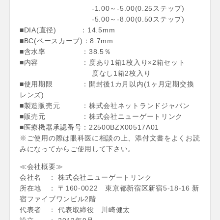
-1.00～-5.00(0.25ステップ)
-5.00～-8.00(0.50ステップ)
■DIA(直径) ：14.5mm
■BC(ベースカーブ)：8.7mm
■含水率 ：38.5％
■内容 ：度あり1箱1枚入り×2箱セット
度なし1箱2枚入り
■使用期限 ：開封後1カ月以内(1ヶ月定期交換
レンズ)
■製造販売元 ：株式会社ネットランドジャパン
■販売元 ：株式会社ニューゲートリンク
■医療機器承認番号：22500BZX00517A01
※ご使用の際は眼科医に相談の上、添付文書をよくお読
みになってからご使用して下さい。
≪会社概要≫
会社名 ： 株式会社ニューゲートリンク
所在地 ： 〒160-0022 東京都新宿区新宿5-18-16 新
宿ファイブワンビル2階
代表者 ： 代表取締役 川崎健太