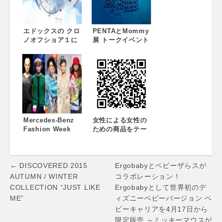
傘やレインコート
女子(E～Iカップ)の
などの雨グッズ、
バストをもっと美
雨モチーフのアク
しく
セサリーなど盛り
エドックスの クロ
PENTAとMommy
だくさん！
ノオフショア１に
展 トークイベント
レディースモデル
開催！2015.12.5
新登場！
sat 18:00-
20:00（※PENTA
とMommy展は
12/2（水）～12/8
日（火）まで）
Mercedes-Benz
女性による女性の
Fashion Week
ための商品をテー
TOKYO 2015 S/S
マとするインター
4日目
ネットショップ
「CLAUDIA」、5
Post
月末まで「ショッ
← DISCOVERED 2015
Ergobabyとベビーザらスが
ピングde開運キャ
navigation
AUTUMN / WINTER
コラボレーション！
ンペーン」を実
COLLECTION “JUST LIKE
Ergobabyとして世界初のデ
施！
ME”
ィズニーベビーバージョン ベ
ビーキャリアを4月17日から
限定販売 ～ミッキーマウスが