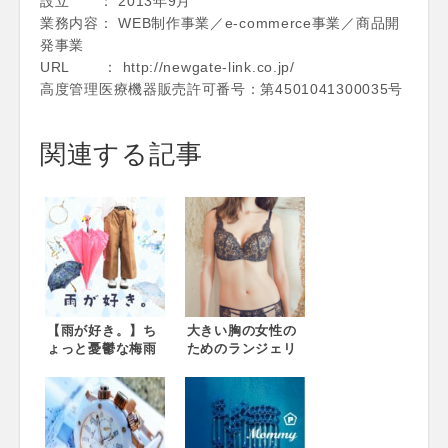
設立 ： 2013年9月
業務内容： WEB制作事業／e-commerce事業／商品開
発事業
URL ： http://newgate-link.co.jp/
高度管理医療機器販売許可番号：第4501041300035号
関連する記事
【雨が好き。】ち
大きい胸の女性の
ょっと憂鬱な梅雨
ためのランジェリ
も楽しくなる！ヴ
ーブラン
ィレヴァンオンラ
ド“ivyy”が H・Iカ
インで雨特集スタ
ップのランジェリ
ート！ 雨の日が楽
ーを11月23日に販
しくなる！人気の
売開始！ グラマー