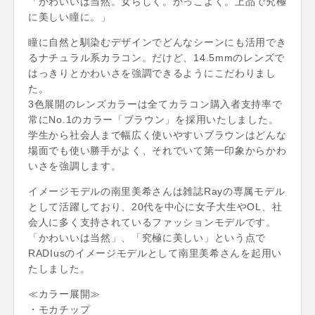
「かわいいは当然。女らしく。かっこよく。上品で究極
に美しい瞳に。」
瞳に自然と馴染むデザインでどんなシーンにも活用でき
るナチュラル系カラコン。だけど、14.5mmのレンズで
はっきりとかわいさを強調できるようにこだわりまし
た。
3色展開のレンズカラーは全てカラコン購入者支持率で
常にNo.1のカラー「ブラウン」を採用いたしました。
学生から社会人まで幅広く使いやすいブラウンはどんな
場面でも使い勝手がよく、それでいて第一印象からかわ
いさを強調します。
イメージモデルの南里美希さんは雑誌Rayの専属モデル
として活躍しており、20代を中心に女子大生やOL、社
会人に多く支持されているファッションモデルです。
「かわいいは当然」、「究極に美しい」という点で
RADIusのイメージモデルとして南里美希さんを起用い
たしました。
≪カラー展開≫
・モカチップ