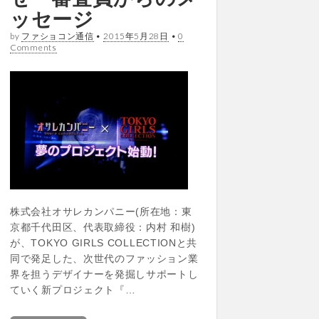
ッセージ
by
ファショコン通信
•
2015年5月28日
•
0
Comments
株式会社オサレカンパニー(所在地：東
京都千代田区、代表取締役：内村 和樹)
が、TOKYO GIRLS COLLECTIONと共
同で発足した、次世代のファッション業
界を担うデザイナーを発掘しサポートし
ていく新プロジェクト『…