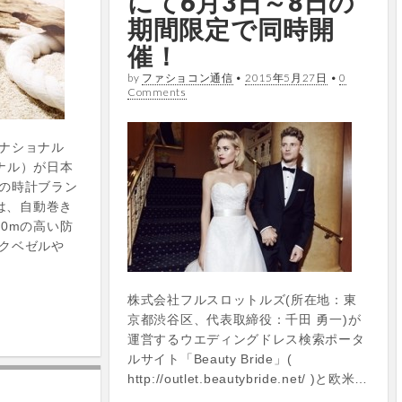
にて6月3日～8日の
期間限定で同時開
催！
by
ファショコン通信
•
2015年5月27日
•
0
Comments
ナショナル
ナル）が日本
の時計ブラン
”は、自動巻き
0mの高い防
クベゼルや
株式会社フルスロットルズ(所在地：東
京都渋谷区、代表取締役：千田 勇一)が
運営するウエディングドレス検索ポータ
ルサイト「Beauty Bride」(
http://outlet.beautybride.net/ )と欧米…