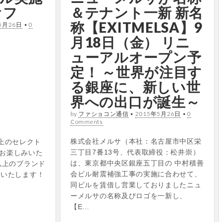
オフ
＆テナント一新 新名
称【EXITMELSA】9
5月26日
•
0
月18日（金） リニ
ューアルオープン予
定！ ～世界が注目す
る銀座に、新しい世
界への出口が誕生～
by
ファショコン通信
•
2015年5月26日
•
0
Comments
株式会社メルサ（本社：名古屋市中区栄
0以上のセレクト
三丁目7番13号、代表取締役：松井崇）
お楽しみいた
は、東京都中央区銀座五丁目の 中村積善
以上のブランド
会ビル耐震補強工事の実施に合わせて、
始いたします！
同ビルを賃借し営業しておりましたニュ
ーメルサの名称及びロゴを一新し、
【E…