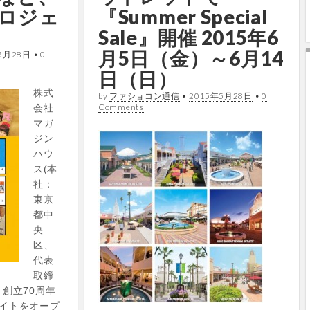
ロジェ
『Summer Special
Sale』開催 2015年6
月5日（金）～6月14
5月28日
•
0
日（日）
株式
by
ファショコン通信
•
2015年5月28日
•
0
Comments
会社
マガ
ジン
ハウ
ス(本
社：
東京
都中
央
区、
代表
取締
創立70周年
イトをオープ