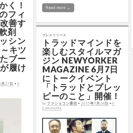
かく！
Read more →
のフィ
改善す
軟剤
プレスリリース
ッシン
トラッドマインドを
 ～キツ
楽しむスタイルマガ
たブー
ジン NEWYORKER
が履け
MAGAZINE 6月7日
にトークイベント
5月27日
•
0
「トラッドとプレッ
ピーのこと」開催！
by
ファショコン通信
•
2015年5月26日
•
0
Comments