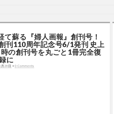
を経て蘇る『婦人画報』創刊号！
刊110周年記念号6/1発刊 史上
年当時の創刊号を丸ごと1冊完全復
録に
5月28日
•
0 Comments