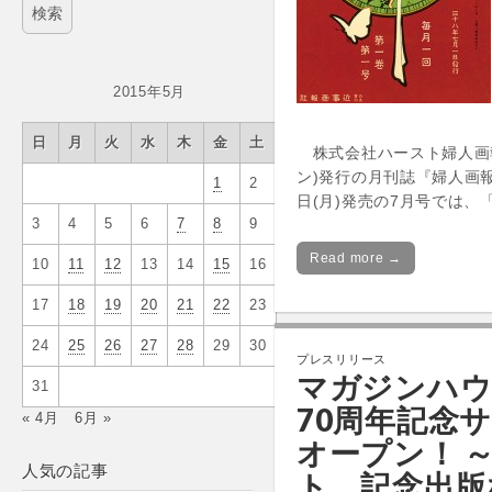
2015年5月
日
月
火
水
木
金
土
株式会社ハースト婦人画報
ン)発行の月刊誌『婦人画報
1
2
日(月)発売の7月号では、
3
4
5
6
7
8
9
Read more →
10
11
12
13
14
15
16
17
18
19
20
21
22
23
24
25
26
27
28
29
30
プレスリリース
マガジンハウ
31
70周年記念
« 4月
6月 »
オープン！ 
人気の記事
ト、記念出版