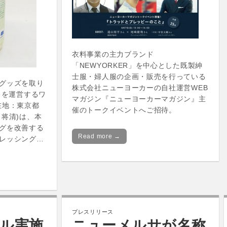
衣料事業の主力ブランド
「NEWYORKER」を中心とした既製紳
士服・婦人服の企画・販売を行っている
グッズを取り
株式会社ニューヨーカーの自社運営WEB
」を運営するワ
マガジン『ニューヨーカーマガジン』主
在地：東京都
催のトークイベントへご招待。
 将清)は、本
グを改善する
Read more →
レッシング…
プレスリリース
セール実施
ニューメルサが名称