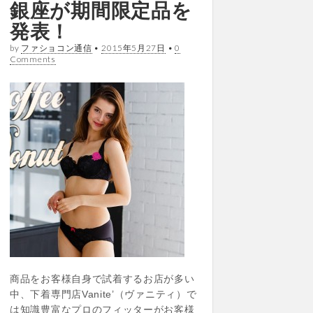
銀座が期間限定品を
発表！
by
ファショコン通信
•
2015年5月27日
•
0
Comments
商品をお客様自身で試着するお店が多い
中、下着専門店Vanite’（ヴァニティ）で
は知識豊富なプロのフィッターがお客様