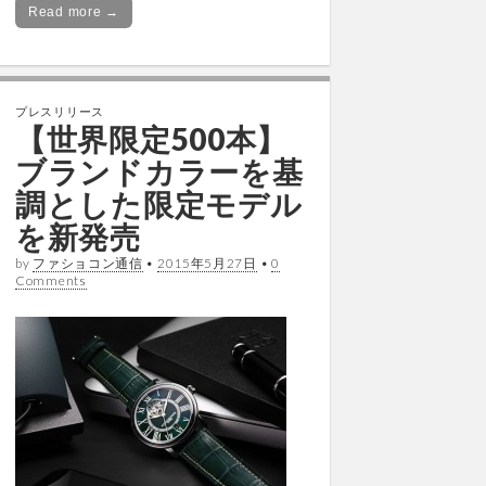
Read more →
プレスリリース
【世界限定500本】
ブランドカラーを基
調とした限定モデル
を新発売
by
ファショコン通信
•
2015年5月27日
•
0
Comments