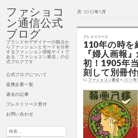
ファショコ
月:
2015年5月
ン通信公式
ブログ
プレスリリース
ブランドやデザイナーの観点か
110年の時
らファッションとモードを分析
『婦人画報』創
するファッション情報サイトで
ある「ファショコン通信」の公
初！1905
式ブログです
刻して別冊付
Main
Skip
公式ブログについて
by
ファショコン通信
•
2015年
menu
to
提携企業一覧
content
過去の記事
プレスリリース受付
お問い合わせ
検
索: