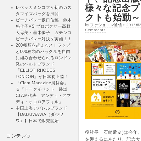
様々な記念プ
レベッカミンコフが初のカス
クトも始動～
タマイズバッグを展開
ビーチバレー坂口佳穗・鈴木
by
ファショコン通信
•
2015年
悠佳子VS プロボクサー高野
Comments
人母美・黒木優子 ガチンコ
ビーチバレー対決を実施！！
200種類を超えるストラップ
と800種類のバックルを自由
に組み合わせられるロンドン
発のベルトブランド
「ELLIOT RHODES
LONDON」が日本初上陸！
「Clam Magazine展覧会」
＆「トークイベント 装談
CLAM代表 アンディ・アマ
ディ・オコロアフォル」
中国上海アパレルブランド
【DABUWAWA（ダヴワ
ワ）】日本で販売開始
役社長：石崎孟※)は今年、
コンテンツ
を迎えるにあたり、記念サ