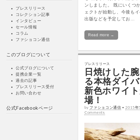
ンしました。 既にいくつ
プレスリリース
ェクトが始動し、今後もイ
コレクション記事
出版などを予定してお…
インタビュー
セール情報
コラム
Read more →
ファショコン通信
このブログについて
プレスリリース
公式ブログについて
日焼けした腕
提携企業一覧
る本格ダイバ
過去の記事
プレスリリース受付
新色ホワイト
お問い合わせ
場！
by
ファショコン通信
•
2015年
公式Facebookページ
Comments