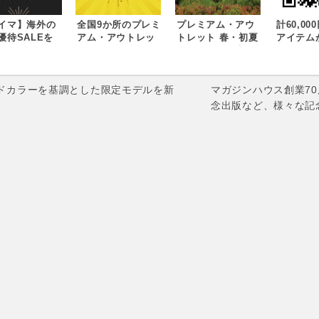
イマ】海外の
全国9か所のプレミ
プレミアム・アウ
計60,0
優待SALEを
アム・アウトレッ
トレット 春・初夏
アイテム
YMAで体験！
トで冬物が一層お
アイテムが最大
10,80
P SALE」開
得になる半期に一
80%OFF！
得な福袋
度の特別な10日間
『Spring Special
用意 全国
s://www.buy
「プレミアム・ア
Sale』3月20日
プレミア
ンドカラーを基調とした限定モデルを新
マガジンハウス創業7
com/?af=601
ウトレット バーゲ
（金）～29日
トレット
念出版など、様々な記
ン」2018年1月19
（日）開催 初めて
り『ハッ
日（金）～28日
の“イースター”装
グ キャ
（日）開催
飾で春の訪れを演
2015年
出『HAPPY
日）より
EASTER』3月20
日（金）～4月26日
(日)