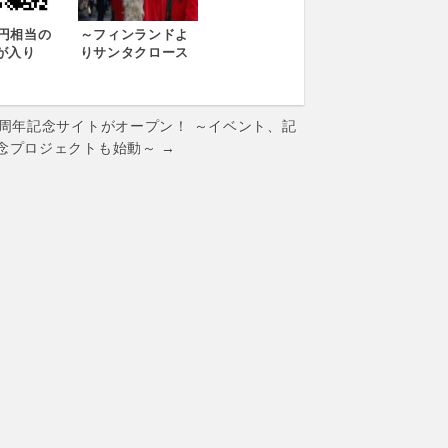
00円相当の
～フィンランドよ
が入り
りサンタクロース
0円など、お
がやってくる！～
を多数ご
全国のプレミア
9か所の
ム・アウトレット
ム・アウ
にて『サンタクロ
0周年記念サイトがオープン！ ～イベント、記
 新年初売
ースとの記念撮影
念プロジェクトも始動～ →
ピーバッ
会』12月6日（土）
ンペーン』
～23日（火・祝）
1月1日（元
期間内に開催
開催