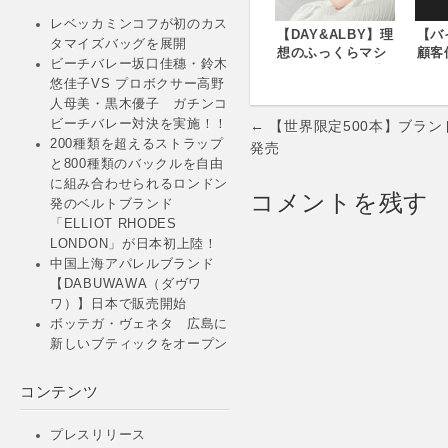
レベッカミンコフが初のカス
【DAY&ALBY】理
【バ
タマイズバッグを展開
想のふっくらマシ
顧客
ビーチバレー坂口佳穗・鈴木
ュマロバストへ導
BU
悠佳子VS プロボクサー高野
く「ナイトキープ
「VI
人母美・黒木優子 ガチンコ
アップブラ」誕
催
Post
生。脇肉の流れを
http
ビーチバレー対決を実施！！
← 【世界限定500本】ブラ
ガードしながら、
ma.
200種類を超えるストラップ
navigation
発売
夜の間にやさしく
と800種類のバックルを自由
バストをキープ 6
に組み合わせられるロンドン
コメントを残す
月14日（木）よ
発のベルトブランド
り、公式WEBサイ
「ELLIOT RHODES
トにて予約販売開
LONDON」が日本初上陸！
始
中国上海アパレルブランド
【DABUWAWA（ダヴワ
ワ）】日本で販売開始
ボッテガ・ヴェネタ 広島に
新しいブティックをオープン
コンテンツ
プレスリリース