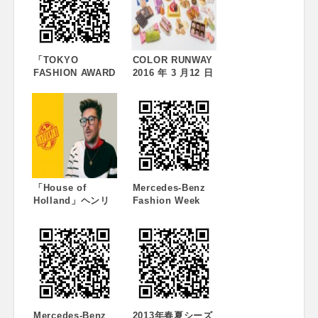
「TOKYO
COLOR RUNWAY
FASHION AWARD
2016 年 3 月12 日
WINNERS’ DAY」
（土）- 3 月23 日
開催のお知らせ
（水）にて開
催！！
「House of
Mercedes-Benz
Holland」ヘンリ
Fashion Week
ー・ホランド氏 イ
TOKYO 2013-14
ンタビュー公開
A/W、本日開幕！
中！
Mercedes-Benz
2013年春夏シーズ