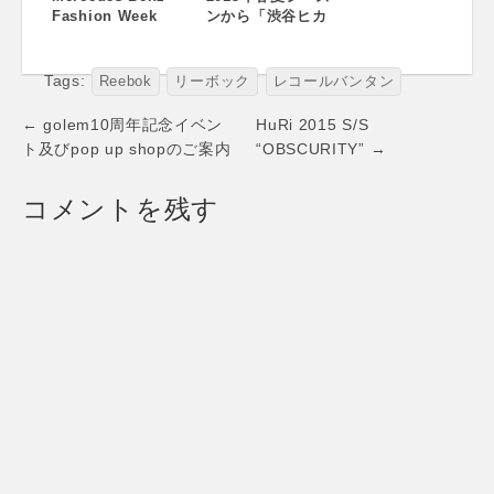
Fashion Week
ンから「渋谷ヒカ
TOKYO 2013 S/S
リエ」で開催！
スケジュールPDF
版をアップしまし
Tags:
Reebok
リーボック
レコールバンタン
た
Post
← golem10周年記念イベン
HuRi 2015 S/S
navigation
ト及びpop up shopのご案内
“OBSCURITY” →
コメントを残す