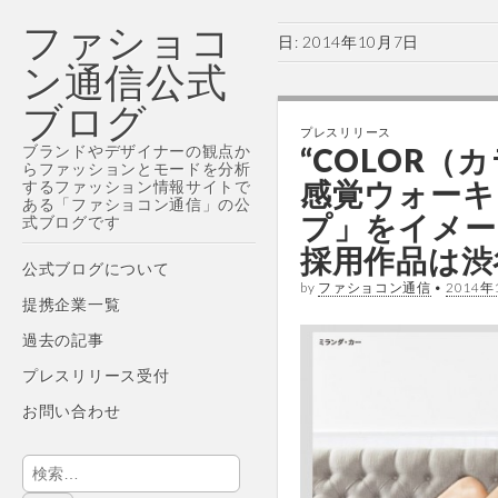
ファショコ
日:
2014年10月7日
ン通信公式
ブログ
プレスリリース
ブランドやデザイナーの観点か
“COLOR（
らファッションとモードを分析
感覚ウォーキ
するファッション情報サイトで
ある「ファショコン通信」の公
プ」をイメー
式ブログです
採用作品は渋谷
Main
Skip
公式ブログについて
by
ファショコン通信
•
2014年
menu
to
提携企業一覧
content
過去の記事
プレスリリース受付
お問い合わせ
検
索: