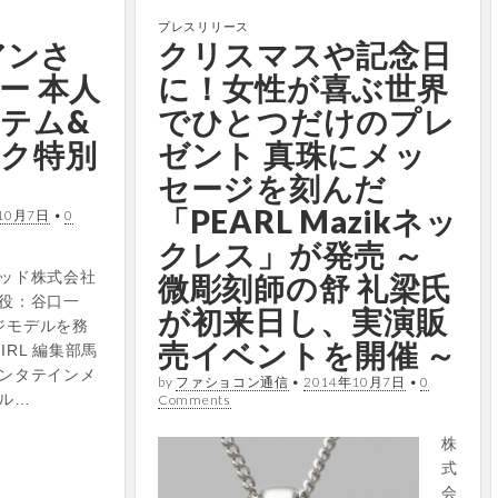
プレスリリース
村アンさ
クリスマスや記念日
ー 本人
に！女性が喜ぶ世界
テム&
でひとつだけのプレ
ク特別
ゼント 真珠にメッ
セージを刻んだ
「PEARL Mazikネッ
10月7日
•
0
クレス」が発売 ～
ッド株式会社
微彫刻師の舒 礼梁氏
役：谷口一
が初来日し、実演販
ージモデルを務
売イベントを開催 ～
IRL 編集部馬
ンタテインメ
by
ファショコン通信
•
2014年10月7日
•
0
ル…
Comments
株
式
会