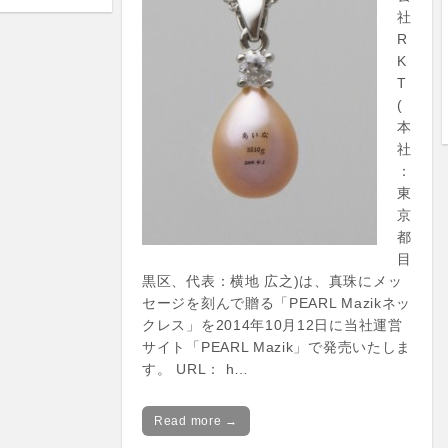
社
R
K
T
(
本
社
：
東
京
都
目
黒区、代表：横地 広之)は、真珠にメッ
セージを刻んで贈る「PEARL Mazikネッ
クレス」を2014年10月12日に当社運営
サイト「PEARL Mazik」で発売いたしま
す。 URL： h…
Read more →