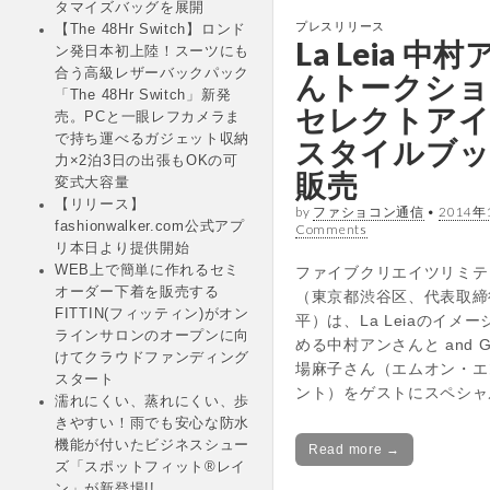
タマイズバッグを展開
プレスリリース
【The 48Hr Switch】ロンド
La Leia 中
ン発日本初上陸！スーツにも
合う高級レザーバックパック
んトークショ
「The 48Hr Switch」新発
セレクトアイ
売。PCと一眼レフカメラま
で持ち運べるガジェット収納
スタイルブッ
力×2泊3日の出張もOKの可
販売
変式大容量
【リリース】
by
ファショコン通信
•
2014年
fashionwalker.com公式アプ
Comments
リ本日より提供開始
WEB上で簡単に作れるセミ
ファイブクリエイツリミテ
オーダー下着を販売する
（東京都渋谷区、代表取締
FITTIN(フィッティン)がオン
平）は、La Leiaのイメ
ラインサロンのオープンに向
める中村アンさんと and G
けてクラウドファンディング
場麻子さん（エムオン・エ
スタート
ント）をゲストにスペシャ
濡れにくい、蒸れにくい、歩
きやすい！雨でも安心な防水
機能が付いたビジネスシュー
Read more →
ズ「スポットフィット®レイ
ン」が新登場!!