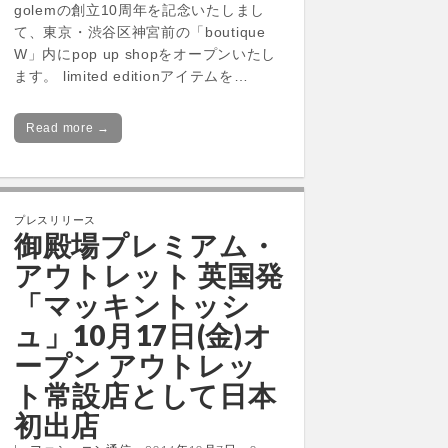
golemの創立10周年を記念いたしまし
て、東京・渋谷区神宮前の「boutique
W」内にpop up shopをオープンいたし
ます。 limited editionアイテムを…
Read more →
プレスリリース
御殿場プレミアム・
アウトレット 英国発
「マッキントッシ
ュ」10月17日(金)オ
ープン アウトレッ
ト常設店として日本
初出店