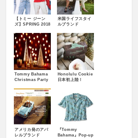
【トミー ジーン
米国ライフスタイ
ズ】SPRING 2018
ルブランド
TOMMY JEANSカ
「Tommy
プセルコレクショ
Bahama」、限定
ン発売
商品を含めたPOP-
UPショップを新宿
高島屋にて3月2日
から開催 ～旗艦店
のアパレル全アイ
テム&ホームグッズ
Tommy Bahama
を展開、先着でプ
Honolulu Cookie
Christmas Party
レゼントも～
日本初上陸！
開催のお知らせ 日
Tommy Bahama
本独占販売を開始
で独占販売がスタ
したHonolulu
ート ～12月19日
Cookieのチョコレ
(土)＆20日(日)は、
ートディッピング
チョコレートディ
イベントも開催!
ッピングイベント
も開催～
アメリカ発のアパ
『Tommy
レルブランド
Bahama』Pop-up