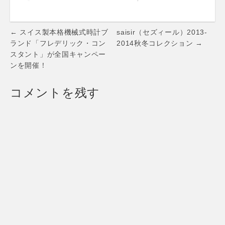
『Tommy
shopをオープン
Bahama』日本語
Special Weekend
版オンラインスト
Eventも開催
Post
アをオープン！
← スイス製本格機械式時計ブ
saisir（セズィール）2013-
navigation
ランド「フレデリック・コン
2014秋冬コレクション →
スタント」が全国キャンペー
ンを開催！
コメントを残す