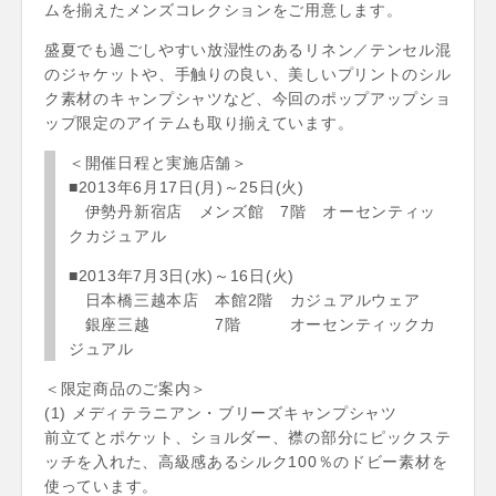
ムを揃えたメンズコレクションをご用意します。
盛夏でも過ごしやすい放湿性のあるリネン／テンセル混
のジャケットや、手触りの良い、美しいプリントのシル
ク素材のキャンプシャツなど、今回のポップアップショ
ップ限定のアイテムも取り揃えています。
＜開催日程と実施店舗＞
■2013年6月17日(月)～25日(火)
伊勢丹新宿店 メンズ館 7階 オーセンティッ
クカジュアル
■2013年7月3日(水)～16日(火)
日本橋三越本店 本館2階 カジュアルウェア
銀座三越 7階 オーセンティックカ
ジュアル
＜限定商品のご案内＞
(1) メディテラニアン・ブリーズキャンプシャツ
前立てとポケット、ショルダー、襟の部分にピックステ
ッチを入れた、高級感あるシルク100％のドビー素材を
使っています。