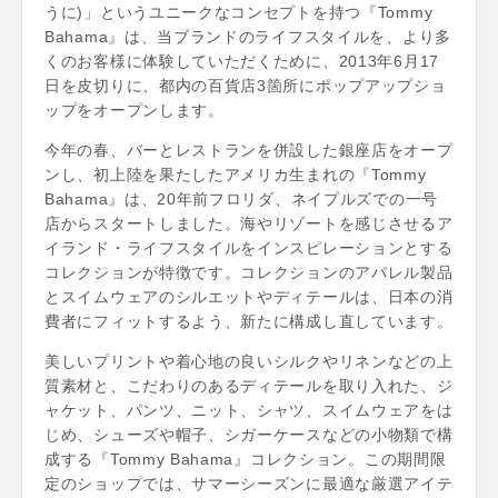
うに)」というユニークなコンセプトを持つ『Tommy
Bahama』は、当ブランドのライフスタイルを、より多
くのお客様に体験していただくために、2013年6月17
日を皮切りに、都内の百貨店3箇所にポップアップショ
ップをオープンします。
今年の春、バーとレストランを併設した銀座店をオープ
ンし、初上陸を果たしたアメリカ生まれの『Tommy
Bahama』は、20年前フロリダ、ネイプルズでの一号
店からスタートしました。海やリゾートを感じさせるア
イランド・ライフスタイルをインスピレーションとする
コレクションが特徴です。コレクションのアパレル製品
とスイムウェアのシルエットやディテールは、日本の消
費者にフィットするよう、新たに構成し直しています。
美しいプリントや着心地の良いシルクやリネンなどの上
質素材と、こだわりのあるディテールを取り入れた、ジ
ャケット、パンツ、ニット、シャツ、スイムウェアをは
じめ、シューズや帽子、シガーケースなどの小物類で構
成する『Tommy Bahama』コレクション。この期間限
定のショップでは、サマーシーズンに最適な厳選アイテ