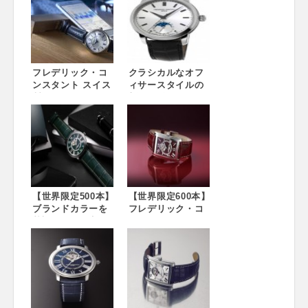
フレデリック・コ
クラシカルなオフ
ンスタント スイス
ィサースタイルの
製スマートウォッ
新作が登場
チを日本市場へ本
格導入 メンズ・レ
ディース合計10モ
デルを2月下旬発売
予定
【世界限定500本】
【世界限定600本】
ブランドカラーを
フレデリック・コ
基調とした限定モ
ンスタントのベス
デルを新発売
トセラーシリーズ
に、鮮やかなバー
ガンディーカラー
が新登場！