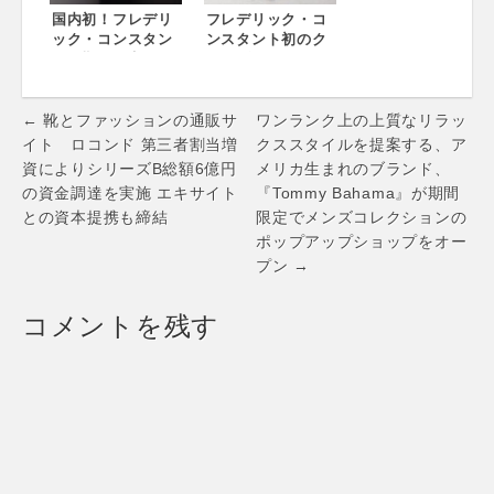
国内初！フレデリ
フレデリック・コ
ック・コンスタン
ンスタント初のク
トの期間限定ショ
ロコダイルストラ
ップが「大丸東京
ップモデルが“ビー
店 1階イベントス
ムス ハウス 丸の
Post
ペース」に登場！
内”に登場
← 靴とファッションの通販サ
ワンランク上の上質なリラッ
～ オリジナルグッ
navigation
イト ロコンド 第三者割当増
クススタイルを提案する、ア
ズや限定アイテム
資によりシリーズB総額6億円
メリカ生まれのブランド、
も ～
の資金調達を実施 エキサイト
『Tommy Bahama』が期間
との資本提携も締結
限定でメンズコレクションの
ポップアップショップをオー
プン →
コメントを残す