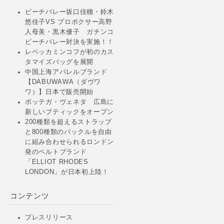
ビーチバレー坂口佳穗・鈴木
悠佳子VS プロボクサー高野
人母美・黒木優子 ガチンコ
ビーチバレー対決を実施！！
レベッカミンコフが初のカス
タマイズバッグを展開
中国上海アパレルブランド
【DABUWAWA（ダヴワ
ワ）】日本で販売開始
ボッテガ・ヴェネタ 広島に
新しいブティックをオープン
200種類を超えるストラップ
と800種類のバックルを自由
に組み合わせられるロンドン
発のベルトブランド
「ELLIOT RHODES
LONDON」が日本初上陸！
コンテンツ
プレスリリース