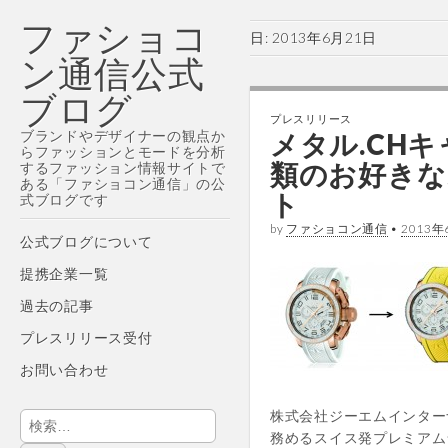
ファショコ
日:
2013年6月21日
ン通信公式
ブログ
プレスリリース
ブランドやデザイナーの観点か
メタル.CH
らファッションとモードを分析
類のお好きな
するファッション情報サイトで
ある「ファショコン通信」の公
ト
式ブログです
by
ファショコン通信
•
2013年
Main
Skip
公式ブログについて
menu
to
提携企業一覧
content
過去の記事
プレスリリース受付
お問い合わせ
株式会社ジーエムインター
検
務めるスイス発プレミアムライ
索: