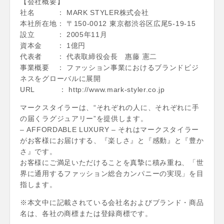
【会社概要】
社名 ： MARK STYLER株式会社
本社所在地： 〒150-0012 東京都渋谷区広尾5-19-15
設立 ： 2005年11月
資本金 ： 1億円
代表者 ： 代表取締役会長 惠藤 憲二
事業概要 ： ファッション事業におけるブランドビジ
ネスをグローバルに展開
URL ： http://www.mark-styler.co.jp
マークスタイラーは、“それぞれの人に、それぞれに手
の届くラグジュアリー”を提供します。
– AFFORDABLE LUXURY – それはマークスタイラー
がお客様にお届けする、『楽しさ』と『感動』と『豊か
さ』です。
お客様にご満足いただけることを真摯に積み重ね、「世
界に通用するファッション総合カンパニーの実現」を目
指します。
※本文中に記載されている会社名およびブランド・商品
名は、各社の商標または登録商標です。