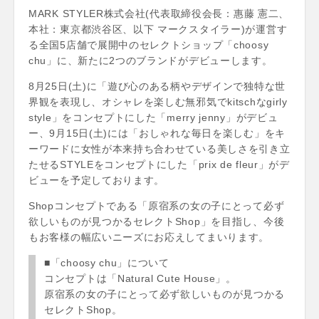
MARK STYLER株式会社(代表取締役会長：惠藤 憲二、
本社：東京都渋谷区、以下 マークスタイラー)が運営す
る全国5店舗で展開中のセレクトショップ「choosy
chu」に、新たに2つのブランドがデビューします。
8月25日(土)に「遊び心のある柄やデザインで独特な世
界観を表現し、オシャレを楽しむ無邪気でkitschなgirly
style」をコンセプトにした「merry jenny」がデビュ
ー、9月15日(土)には「おしゃれな毎日を楽しむ」をキ
ーワードに女性が本来持ち合わせている美しさを引き立
たせるSTYLEをコンセプトにした「prix de fleur」がデ
ビューを予定しております。
Shopコンセプトである「原宿系の女の子にとって必ず
欲しいものが見つかるセレクトShop」を目指し、今後
もお客様の幅広いニーズにお応えしてまいります。
■「choosy chu」について
コンセプトは「Natural Cute House」。
原宿系の女の子にとって必ず欲しいものが見つかる
セレクトShop。