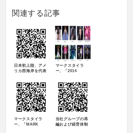
関連する記事
日本初上陸、アメ
マークスタイラ
リカ西海岸を代表
ー、「2014
する複合セレクト
SPRING/SUMME
モール「Fred
R Collection
Segal」1号店が
touchMe」を開催
2015年春、代官山
にオープン決定
マークスタイラ
当社グループの再
ー、「MARK
編および経営体制
STYLER AWARD
の変更に関するお