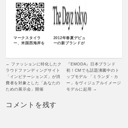
2012」を開催～全
知らせ
国からスタッフ370
名がノミネート、
最優秀販売員賞な
どの受賞者を表彰
～
マークスタイラ
2012年春夏デビュ
ー、米国西海岸を
ーの新ブランドが
代表するセレクト
早くもリアル店を
ショップ「Fred
展開 マークスタイ
Segal(フレッド シ
ラー、「The Dayz
Post
ーガル)」の商標マ
tokyo」初の店舗が
← ファッションに特化したク
『EMODA』日本ブランド
スターライセンス
渋谷・新宿に誕
navigation
ラウドファンディングサイト
初！CMでも話題沸騰中のト
権および独占輸入
生！
「インビテーションズ」が消
ップモデル 「ミランダ・カ
販売権に関する契
費者を対象とした「あなたの
ー」をヴィジュアルイメージ
約を締結
ための展示会」開催
モデルに起用 →
コメントを残す