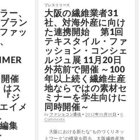
プレスリリース
ラー、
大阪の繊維業者31
2ブラン
社、対海外産に向け
ファッ
た連携開始 第1回
、
テキスタイル・ファ
ッション・コンシェ
MMER
ルジュ展 11月20日
外苑前で開催 ～100
を開催
年以上続く繊維生産
n」はス
地ならではの素材セ
 『ジ
ミナーを学生向けに
エイメ
同時開催～
ス
by
ファショコン通信
•
2012年10月30日
•
0
Comments
」編集
大阪における新たな“ものづくりネッ
～
トワーク”の構築を図る、大阪繊維産地