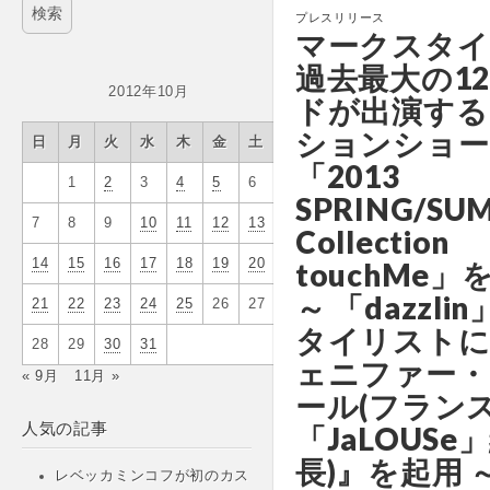
プレスリリース
マークスタイ
過去最大の1
2012年10月
ドが出演する
ションショー
日
月
火
水
木
金
土
「2013
1
2
3
4
5
6
SPRING/SU
7
8
9
10
11
12
13
Collection
touchMe」
14
15
16
17
18
19
20
～ 「dazzli
21
22
23
24
25
26
27
タイリストに
28
29
30
31
ェニファー・
« 9月
11月 »
ール(フラン
人気の記事
「JaLOUSe
長)』を起用 
レベッカミンコフが初のカス