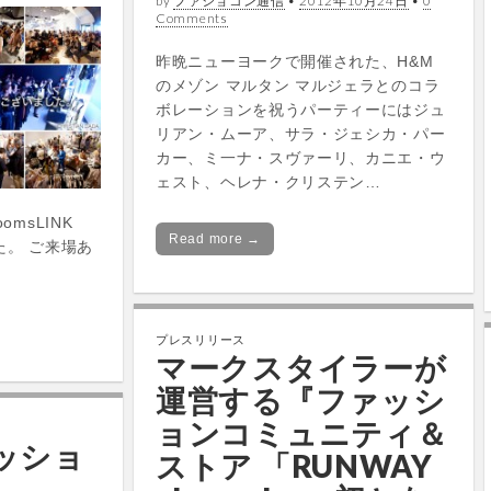
by
ファショコン通信
•
2012年10月24日
•
0
Comments
昨晩ニューヨークで開催された、H&M
のメゾン マルタン マルジェラとのコラ
ボレーションを祝うパーティーにはジュ
リアン・ムーア、サラ・ジェシカ・パー
カー、ミ一ナ・スヴァーリ、カニエ・ウ
ェスト、ヘレナ・クリステン…
msLINK
Read more →
た。 ご来場あ
プレスリリース
マークスタイラーが
運営する『ファッシ
ョンコミュニティ＆
ァッショ
ストア 「RUNWAY