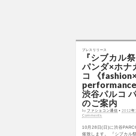
プレスリリース
『シブカル祭
パンダ×ホナ
コ 《fashion
performan
渋谷パルコ 
のご案内
by
ファショコン通信
•
2012年
Comments
10月28日(日)に渋谷PARC
催致します。 『シブカル