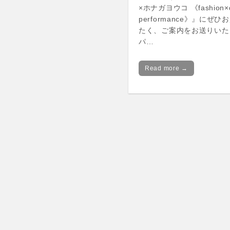
×ホナガヨウコ 《fashion×
performance》』にぜ
たく、ご案内をお送りいた
パ…
Read more →