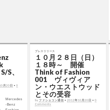
プレスリリース
enz
１０月２８日（日）
k
１８時～ 開催
 S/S、
Think of Fashion
001 ヴィヴィア
ン・ウエストウッド
10月20日
•
0
とその受容
Mercedes
by
ファショコン通信
•
2012年10月20日
•
0
Comments
-Benz
Fashion