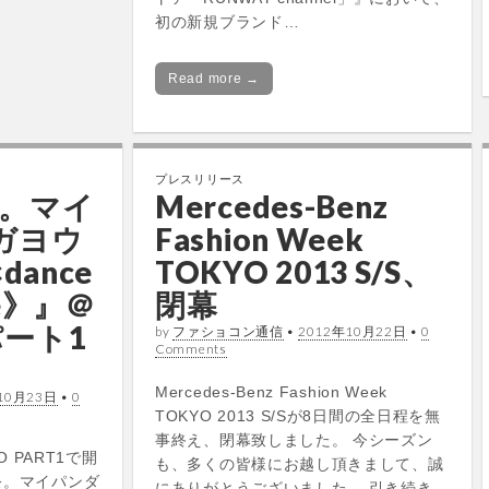
初の新規ブランド…
Read more →
プレスリリース
。マイ
Mercedes-Benz
ガヨウ
Fashion Week
×dance
TOKYO 2013 S/S、
ce》』＠
閉幕
パート1
by
ファショコン通信
•
2012年10月22日
•
0
Comments
Mercedes-Benz Fashion Week
10月23日
•
0
TOKYO 2013 S/Sが8日間の全日程を無
事終え、閉幕致しました。 今シーズン
O PART1で開
も、多くの皆様にお越し頂きまして、誠
祭。マイパンダ
にありがとうございました。 引き続き、