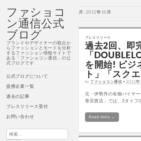
ファショコ
月:
2012年10月
ン通信公式
ブログ
プレスリリース
ブランドやデザイナーの観点か
過去2回、即
らファッションとモードを分析
「DOUBLE
するファッション情報サイトで
ある「ファショコン通信」の公
を開始! ビ
式ブログです
ト」「スクエ
Main
Skip
公式ブログについて
by
ファショコン通信
•
2012年
menu
to
提携企業一覧
content
元・伊勢丹の名物バイヤー
過去の記事
巻百貨店」では、2タイプの
プレスリリース受付
お問い合わせ
Read more →
検
索: