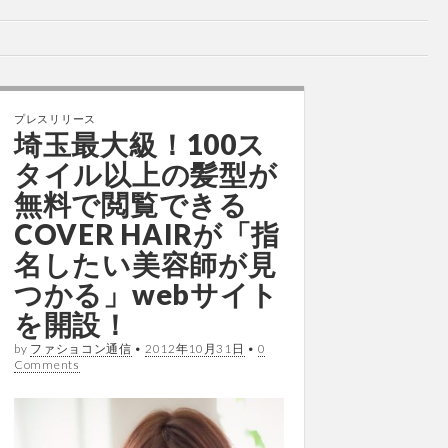
プレスリリース
埼玉最大級！100ス
タイル以上の髪型が
無料で閲覧できる
COVER HAIRが「指
名したい美容師が見
つかる」webサイト
を開設！
by
ファショコン通信
•
2012年10月31日
•
0
Comments