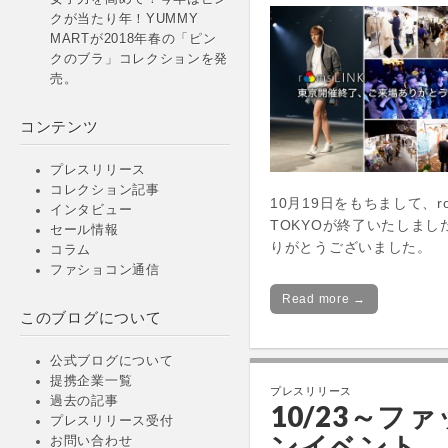
クが当たり年！YUMMY
MARTが2018年春の「ピン
クのブラ」コレクションを発
売。
コンテンツ
プレスリリース
コレクション記事
10月19日をもちまして、roo
インタビュー
TOKYOが終了いたしまし
セール情報
りがとうございました。
コラム
ファショコン通信
Read more →
このブログについて
公式ブログについて
提携企業一覧
プレスリリース
過去の記事
10/23～フ
プレスリリース受付
ンイベント
お問い合わせ