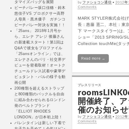
by
ファショコン通信
•
2012年
タマイズバッグを展開
Comments
ビーチバレー坂口佳穗・鈴木
悠佳子VS プロボクサー高野
MARK STYLER株式会社
人母美・黒木優子 ガチンコ
長：惠藤 憲二、本社：東
ビーチバレー対決を実施！！
下 マークスタイラー)は
「25ans」 2018年1月号か
ら、エレナ アレジ 後藤さん
ショー「2013 SPRING/S
の新連載スタート！第1回は
Collection touchMe
Q&Aで彼女をプロファイル
「25ansオンライン」では、
Read more →
エレナさんのパリ・社交界デ
ビューを密着取材！オートク
チュールドレス試着や豪華デ
ビュタント・バルの様子を動
画公開
プレスリリース
200種類を超えるストラップ
roomsLINK0
と800種類のバックルを自由
開催終了、ア
に組み合わせられるロンドン
発のベルトブランド
催のお知らせ
「ELLIOT RHODES
by
ファショコン通信
•
2012年
LONDON」が日本初上陸！
Comments
バレンタインは新しい下着で
女子力を高めて！今年はピン