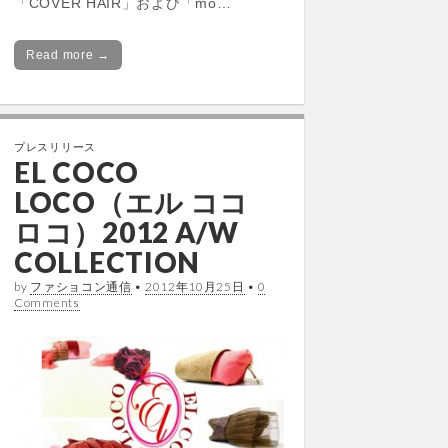
「COVER HAIR」および「mo…
Read more →
プレスリリース
EL COCO
LOCO（エル ココ
ロコ）2012 A/W
COLLECTION
by
ファショコン通信
•
2012年10月25日
•
0
Comments