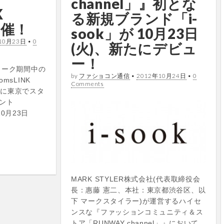
channel」』初とな
K
る新規ブランド「i-
開催！
sook」が 10月23日
10月23日
•
0
(火)、新たにデビュ
ー！
ィーク期間中の
by
ファショコン通信
•
2012年10月24日
•
0
msLINK
Comments
0年に東京でスタ
ント
10月23日
MARK STYLER株式会社(代表取締役会
長：惠藤 憲二、本社：東京都渋谷区、以
下 マークスタイラー)が運営するハイセ
ンスな『ファッションコミュニティ＆ス
トア「RUNWAY channel」』において、