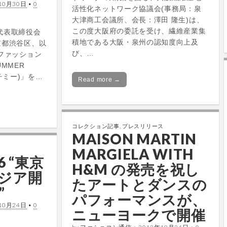
10月30日
•
0
活性化ネットワーク協議会(事務局：泉
大津商工会議所、会長：澤田 隆生)は、
この度大阪府の委託を受け、繊維産業集
(代表取締役会
積地である大阪・泉州の認知度向上及
京都渋谷区、以
び、…
、ファッション
UMMER
(タッチミー)」を…
Read more →
コレクション記事
,
プレスリリース
MAISON MARTIN
MARGIELA WITH
6 “東京
H&M の発売を祝し
ジア開
たアートとダンスの
”
パフォーマンスが、
10月24日
•
0
ニューヨークで開催