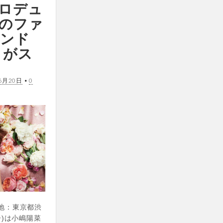
ロデュ
のファ
ランド
o」がス
6月20日
•
0
在地：東京都渋
子)は小嶋陽菜