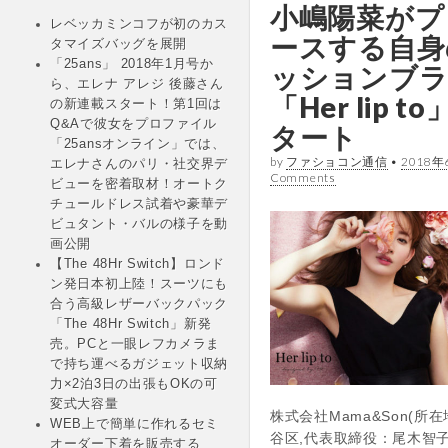
小嶋陽菜がプ
レベッカミンコフが初のカス
ースする自身
タマイズバッグを展開
「25ans」 2018年1月号か
ッションブ
ら、エレナ アレジ 後藤さん
「Her lip t
の新連載スタート！第1回は
Q&Aで彼女をプロファイル
タート
「25ansオンライン」では、
by
ファショコン通信
•
2018年
エレナさんのパリ・社交界デ
Comments
ビューを密着取材！オートク
チュールドレス試着や豪華デ
ビュタント・バルの様子を動
画公開
【The 48Hr Switch】ロンド
ン発日本初上陸！スーツにも
合う高級レザーバックパック
「The 48Hr Switch」新発
売。PCと一眼レフカメラま
で持ち運べるガジェット収納
力×2泊3日の出張もOKの可
変式大容量
株式会社Mama&Son(所
WEB上で簡単に作れるセミ
谷区,代表取締役：尾木智
オーダー下着を販売する