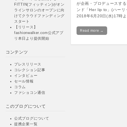
が企画・プロデュースする
FITTIN(フィッティン)がオン
ンド「Her lip to」(ハ
ラインサロンのオープンに向
2018年6月20日(水)17
けてクラウドファンディング
スタート
【リリース】
Read more →
fashionwalker.com公式アプ
リ本日より提供開始
コンテンツ
プレスリリース
コレクション記事
インタビュー
セール情報
コラム
ファショコン通信
このブログについて
公式ブログについて
提携企業一覧