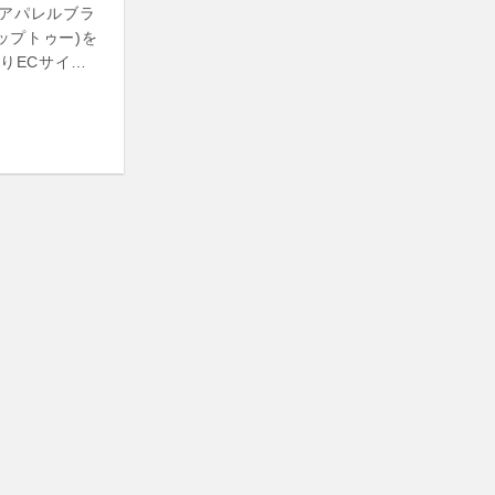
アパレルブラ
ーリップトゥー)を
時よりECサイ…