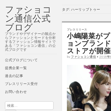
ファショコ
タグ:
ハーリップトゥー
ン通信公式
ブログ
プレスリリース
ブランドやデザイナーの観点か
小嶋陽菜がプ
らファッションとモードを分析
ョンブランド「
するファッション情報サイトで
ある「ファショコン通信」の公
ストアが開催
式ブログです
by
ファショコン通信
•
2018年
Main
Skip
公式ブログについて
menu
to
提携企業一覧
content
過去の記事
プレスリリース受付
お問い合わせ
検
索: