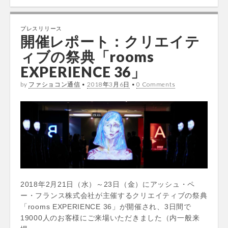
プレスリリース
開催レポート：クリエイテ
ィブの祭典「rooms
EXPERIENCE 36」
by
ファショコン通信
•
2018年3月6日
•
0 Comments
2018年2月21日（水）～23日（金）にアッシュ・ペ
ー・フランス株式会社が主催するクリエイティブの祭典
「rooms EXPERIENCE 36」が開催され、3日間で
19000人のお客様にご来場いただきました（内一般来