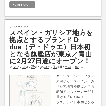
Read more →
プレスリリース
スペイン・ガリシア地方を
拠点とするブランド D-
due（デ・ドゥエ）日本初
となる旗艦店が東京／青山
に2月27日遂にオープン！
by
ファショコン通信
•
2016年2月16日
•
0 Comments
アッシュ・ペー・フラン
ス㈱から、スペイン・ガ
リシア地方を拠点とする
老舗ドレスメーカーが手
掛ける「D-due（デ・ド
ゥエ）」の日本初となる