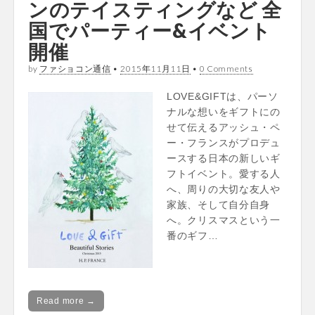
ンのテイスティングなど 全
国でパーティー&イベント
開催
by
ファショコン通信
•
2015年11月11日
•
0 Comments
LOVE&GIFTは、パーソ
ナルな想いをギフトにの
せて伝えるアッシュ・ペ
ー・フランスがプロデュ
ースする日本の新しいギ
フトイベント。愛する人
へ、周りの大切な友人や
家族、そして自分自身
へ。クリスマスという一
番のギフ…
Read more →