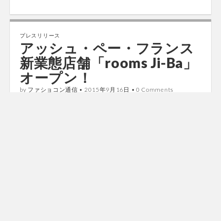
プレスリリース
アッシュ・ペー・フランス
新業態店舗「rooms Ji-Ba」
オープン！
by
ファショコン通信
•
2015年9月16日
•
0 Comments
アッシュ・ペー・フランス株式会社が主催する合同展示
会「rooms」が手掛ける“日本”にフォーカスした新業態
店舗「rooms Ji-Ba」が、9月18日（金）渋谷ヒカリエ
ShinQs 2F にオープンいたします。 女性目線…
Read more →
プレスリリース