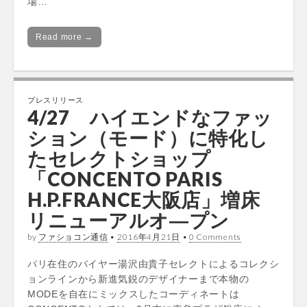
場…
Read more →
プレスリリース
4/27 ハイエンドなファッ
ション（モード）に特化し
たセレクトショップ
「CONCENTO PARIS
H.P.FRANCE大阪店」増床
リニューアルオ―プン
by
ファショコン通信
•
2016年4月21日
•
0 Comments
パリ在住のバイヤー湯沢由貴子セレクトによるコレクシ
ョンラインから新進気鋭のデザイナーまで本物の
MODEを自在にミックスしたコーディネートは