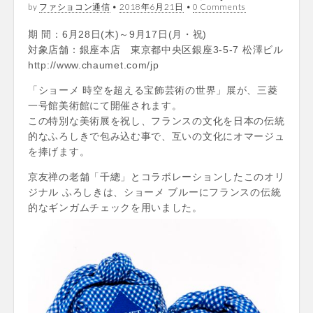
by
ファショコン通信
•
2018年6月21日
•
0 Comments
期 間：6月28日(木)～9月17日(月・祝)
対象店舗：銀座本店 東京都中央区銀座3-5-7 松澤ビル
http://www.chaumet.com/jp
「ショーメ 時空を超える宝飾芸術の世界」展が、三菱
一号館美術館にて開催されます。
この特別な美術展を祝し、フランスの文化を日本の伝統
的なふろしきで包み込む事で、互いの文化にオマージュ
を捧げます。
京友禅の老舗「千總」とコラボレーションしたこのオリ
ジナル ふろしきは、ショーメ ブルーにフランスの伝統
的なギンガムチェックを用いました。