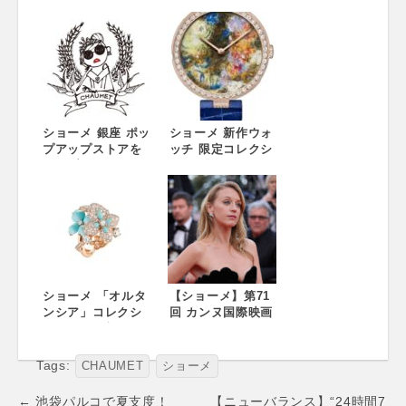
超える宝飾芸術の
から、新作が6月登
世界-1780年パリに
場 スタイリッシュ
始まるエスプリ-」
でエスプリ溢れる
展 6月28日(木)～9
男性の世界を表現
月17日(月・祝) 三
している「ダンデ
菱一号館美術館に
ィ」コレクション
て開催 238年に及
にジュエリーのス
ぶショーメの伝統
ピリットを表した
と歴史を紹介する
ショーメ 銀座 ポッ
三つの新作が加わ
ショーメ 新作ウォ
日本初の美術展を
プアップストアを
ります。
ッチ 限定コレクシ
開催。メゾンのシ
オープン Chaumet
ョン 「エクリチュ
ンボルでもあるテ
encounters − 三
ール ドゥ ショー
ィアラをはじめ、
人のアーティスト
メ」コレクション
アーカイブピース
との出会い −
6月2日(土) 各モデ
やデザイン画な
ル 世界5本限定発
ど、約300点を展覧
売 6月2日(土) 各モ
します。
デル 世界5本限定
発売
ショーメ 「オルタ
【ショーメ】第71
ンシア」コレクシ
回 カンヌ国際映画
ョンから、新作ジ
祭にて、女優 リュ
ュエリーとウォッ
ディヴィーヌ・サ
チが6月登場 アジ
ニエ、アナイス・
Tags:
CHAUMET
ショーメ
サイをモチーフに
ドゥムースティエ
した人気の「オル
が ショーメのジュ
Post
← 池袋パルコで夏支度！
【ニューバランス】“24時間7