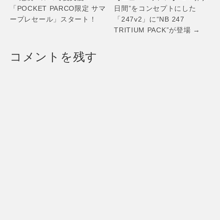
タンシア」コレク
エリーを着用して
navigation
「POCKET PARCO限定 サマ
日間”をコンセプトにした
ションに、新作ジ
出席 2018年5月8日
ープレセール」スタート！
「247v2」に“NB 247
ュエリーとウォッ
– 19日
チが登場します。
TRITIUM PACK”が登場 →
コメントを残す