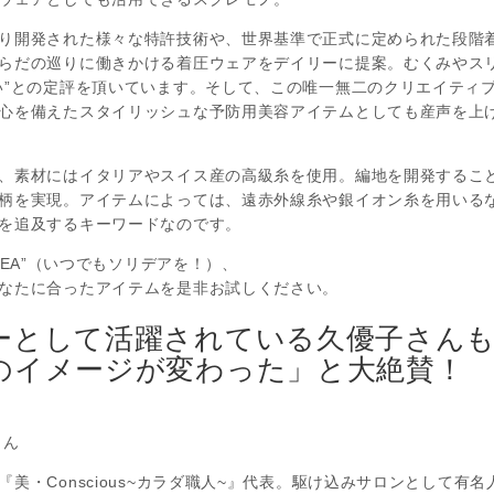
り開発された様々な特許技術や、世界基準で正式に定められた段階
らだの巡りに働きかける着圧ウェアをデイリーに提案。むくみやス
い”との定評を頂いています。そして、この唯一無二のクリエイティ
心を備えたスタイリッシュな予防用美容アイテムとしても産声を上
、素材にはイタリアやスイス産の高級糸を使用。編地を開発するこ
柄を実現。アイテムによっては、遠赤外線糸や銀イオン糸を用いる
を追及するキーワードなのです。
LIDEA”（いつでもソリデアを！）、
なたに合ったアイテムを是非お試しください。
ーとして活躍されている久優子さん
のイメージが変わった」と大絶賛！
さん
美・Conscious~カラダ職人~』代表。駆け込みサロンとして