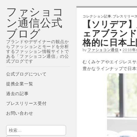
ファショコ
コレクション記事
,
プレスリリー
ン通信公式
【ソリデア】
ブログ
ェアブランド
格的に日本上陸！
ブランドやデザイナーの観点か
らファッションとモードを分析
by
ファショコン通信
•
2018年
するファッション情報サイトで
ある「ファショコン通信」の公
式ブログです
むくみケアやエイジレスサ
豊かなラインナップで日本
Main
Skip
公式ブログについて
menu
to
提携企業一覧
content
過去の記事
プレスリリース受付
お問い合わせ
検
索: