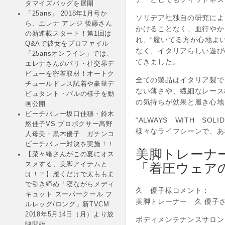
タマイズバッグを展開
「25ans」 2018年1月号か
ソリデア社独自の研究によ
ら、エレナ アレジ 後藤さん
かけることなく、血行やか
の新連載スタート！第1回は
れ、“履いてる方が心地よ
Q&Aで彼女をプロファイル
なく、イタリアらしい遊び
「25ansオンライン」では、
てきました。
エレナさんのパリ・社交界デ
ビューを密着取材！オートク
全ての製品はイタリア製で
チュールドレス試着や豪華デ
ない薄さや、繊細なレース
ビュタント・バルの様子を動
の気持ちが効果と履き心地
画公開
ビーチバレー坂口佳穗・鈴木
“ALWAYS WITH SO
悠佳子VS プロボクサー高野
様々なライフシーンで、あ
人母美・黒木優子 ガチンコ
ビーチバレー対決を実施！！
美脚トレーナ
【菜々緒さんがこの夏にオス
「着圧ウェア
スメする、美脚アイテムと
は！？】履くだけで太ももま
で引き締め「寝ながらメディ
久 優子様コメント：
キュット スーパークール フ
美脚トレーナー 久 優子
ルレッグ/ロング」新TVCM
2018年5月14日（月）より放
ボディメンテナンスサロン『
映開始