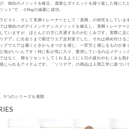
び、独自のメソッドを確立。過激なダイエットを繰り返した後にたど
ット”で、-19kgの減量に成功。
ラピスト、そして美脚トレーナーとして「美脚」の研究をしています
では独自のボデイメンテナンスメソッドを確立し、美脚トレーナー
していますが、ほとんどの方に共通するのがむくみです。実際に足
リデア」に出会うまで着圧ウエア反対派でした。それは締め付ける
ッグウエアは履くときからきつさを感じ、一苦労と感じるものが多
心地がいいんです！特に私が気に入り、愛用しているのはメディック
ではなく、脚をリセットしてくれるように１日の疲れやむくみも取
感じられるアイテムです。「ソリデア」の商品は人間工学に基づい
、5つのシリーズを展開
RIES