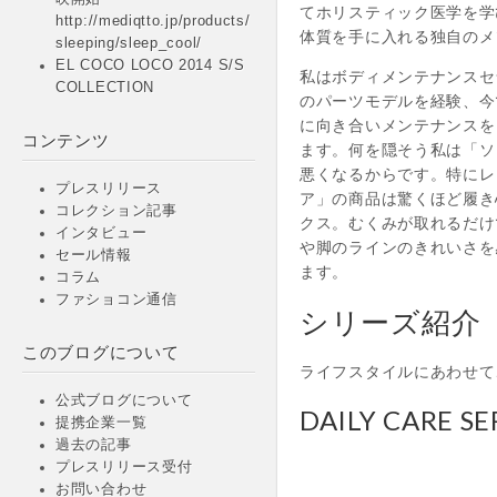
てホリスティック医学を学
http://mediqtto.jp/products/
体質を手に入れる独自のメソ
sleeping/sleep_cool/
EL COCO LOCO 2014 S/S
私はボディメンテナンスセ
COLLECTION
のパーツモデルを経験、今
に向き合いメンテナンスを
コンテンツ
ます。何を隠そう私は「ソ
悪くなるからです。特にレ
プレスリリース
ア」の商品は驚くほど履き
コレクション記事
クス。むくみが取れるだけ
インタビュー
や脚のラインのきれいさを
セール情報
ます。
コラム
ファショコン通信
シリーズ紹介
このブログについて
ライフスタイルにあわせて
公式ブログについて
DAILY CARE SE
提携企業一覧
過去の記事
プレスリリース受付
お問い合わせ