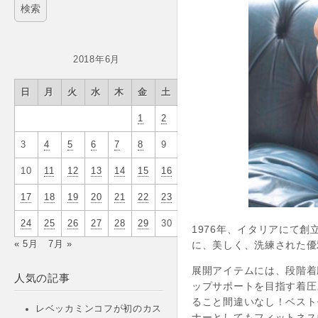
2018年6月
日
月
火
水
木
金
土
1
2
3
4
5
6
7
8
9
10
11
12
13
14
15
16
17
18
19
20
21
22
23
24
25
26
27
28
29
30
1976年、イタリアにて
に、美しく、洗練された優
« 5月
7月 »
展開アイテムには、段階着
人気の記事
ップサポートを目指す着圧
ること間違いなし！ベスト
レベッカミンコフが初のカス
ナーとしてもフィットネス