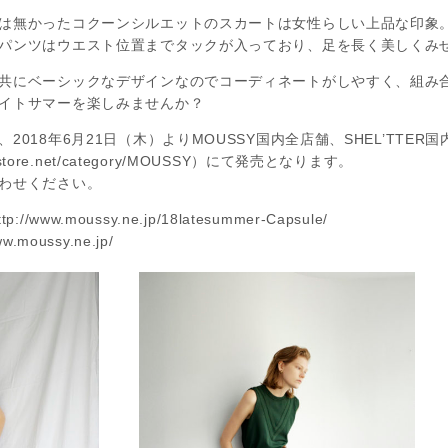
は無かったコクーンシルエットのスカートは女性らしい上品な印象
パンツはウエスト位置までタックが入っており、足を長く美しくみ
にベーシックなデザインなのでコーディネートがしやすく、組み合わ
イトサマーを楽しみませんか？
18年6月21日（木）よりMOUSSY国内全店舗、SHEL’TTER国内全
c-store.net/category/MOUSSY）にて発売となります。
わせください。
w.moussy.ne.jp/18latesummer-Capsule/
.moussy.ne.jp/