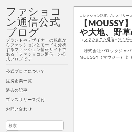
ファショコ
コレクション記事
,
プレスリリー
ン通信公式
【MOUSSY】マウ
ブログ
や大地、野草
by
ファショコン通信
•
2018年
ブランドやデザイナーの観点か
らファッションとモードを分析
するファッション情報サイトで
株式会社バロックジャパ
ある「ファショコン通信」の公
MOUSSY（マウジー）より、大
式ブログです
Main
Skip
公式ブログについて
menu
to
提携企業一覧
content
過去の記事
プレスリリース受付
お問い合わせ
検
索: