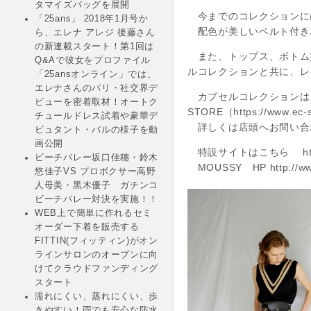
タマイズバッグを展開
今までのコレクションに
「25ans」 2018年1月号か
配色が美しいベルト付き
ら、エレナ アレジ 後藤さん
の新連載スタート！第1回は
また、トップス、ボトム共
Q&Aで彼女をプロファイル
ルコレクションと共に、レ
「25ansオンライン」では、
エレナさんのパリ・社交界デ
カプセルコレクションは、20
ビューを密着取材！オートク
STORE（https://www.e
チュールドレス試着や豪華デ
詳しくは店頭へお問い合
ビュタント・バルの様子を動
画公開
特設サイトはこちら http://ww
ビーチバレー坂口佳穗・鈴木
MOUSSY HP http://www
悠佳子VS プロボクサー高野
人母美・黒木優子 ガチンコ
ビーチバレー対決を実施！！
WEB上で簡単に作れるセミ
オーダー下着を販売する
FITTIN(フィッティン)がオン
ラインサロンのオープンに向
けてクラウドファンディング
スタート
濡れにくい、蒸れにくい、歩
きやすい！雨でも安心な防水