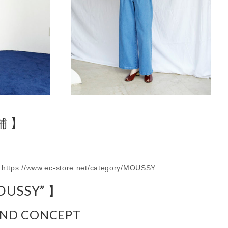
舗 】
tps://www.ec-store.net/category/MOUSSY
OUSSY” 】
AND CONCEPT