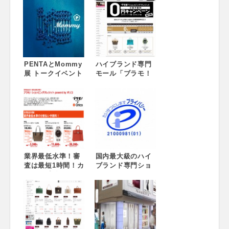
PENTAとMommy
ハイブランド専門
展 トークイベント
モール「ブラモ！
開催！2015.12.5
ショッピングクレ
sat 18:00-
ジット分割手数料0
20:00（※PENTA
円キャンペーン＜
とMommy展は
第二弾＞」対象商
12/2（水）～12/8
品861商品、最大
日（火）まで）
36回払いまで分割
手数料無料！11月
17日から～ロレッ
業界最低水準！審
クスやルイ・ヴィ
国内最大級のハイ
査は最短1時間！カ
トン、エルメスの
ブランド専門ショ
ンタン手続きで長
高級バッグが分割
ッピングモール
期支払いやボーナ
手数料0円で購入可
『ブラモ！』プラ
ス払いが選択可能
能！～
イバシーマーク取
『ブラモ！ショッ
得 ～ ルイ・ヴィト
ピングクレジッ
ン、エルメス、シ
ト』サービス9月16
ャネル、プラダ、