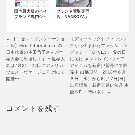
日開始 ～月々
グッチ、ロレック
3,000円で、ロレッ
ス等、高額商品の
クスやルイ・ヴィ
国内最大級のハイ
インターネット通
ブランド買取専門
トン、エルメスの
ブランド専門ショ
販がより安全に ～
店『NANBOYA』
高級バッグが購入
ッピングモール
北九州小倉店
可能に！～
『ブラモ！』に
OPEN記念イベン
「NaviPlusサー
ト開催 商品査定で
Post
チ」、「NaviPlus
総額40万円分福袋
← 【ミセス・インターナショ
【ディーベック】フィッシン
レコメンド」機能
プレゼント！
navigation
ナル】Mrs. International の
グから生まれたファッション
を採用 ～ 10万点
日本代表の本田恭子さんが世
ブランド「D−VEC」 父の日
を超えるハイブラ
界大会に出場します 〜世界大
に向け メンズレインウェア
ンド商品の検索精
会は7月21、22日にアメリカ
アイテムを新宿伊勢丹にて販
度が大幅に向上 ～
ウェストヴァージニア 州にて
売中 出展期間：2018年６月
開催〜
６日（水）から6月17日(日)
出店場所：新宿三越伊勢丹 本
館６F 「時の場」 →
コメントを残す