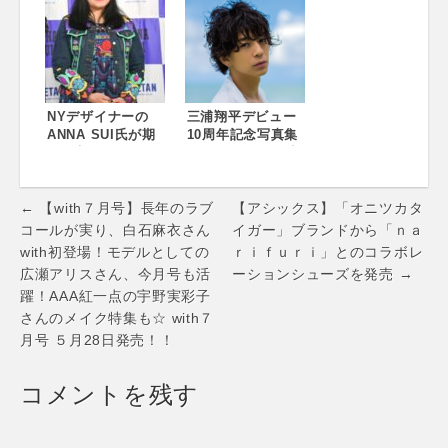
2018～ゆかたで楽
YUKATA
しむ新宿の街～ ●6
SELECTION 2018
月27日(水）～7月3
8月21日（火）まで
日（火） ●伊勢丹
伊勢丹新宿店本館7
新宿店本館1階＝
階＝呉服
ザ・ステージ
NYデザイナーの
三浦翔平デビュー
ANNA SUI氏が期
10周年記念写真集
間限定イベント
2018年5月30日(水)
「ANNA SUI
発売決定!
WORLD」のオープ
Post
ニングセレモニー
← 【with７月号】長年のラブ
【アシックス】「オニツカタ
に登場！ ANNA
navigation
コールが実り、白石麻衣さん
イガー」ブランドから「ｎａ
SUI × MARC
with初登場！モデルとしての
ｒｉｆｕｒｉ」とのコラボレ
JACOBSのコラボ
広瀬アリスさん、今月号も活
ーションシューズを発売 →
レーションアイテ
躍！AAA紅一点の宇野実彩子
ムもお披露目！
さんのメイク特集も☆ with７
月号 ５月28日発売！！
コメントを残す