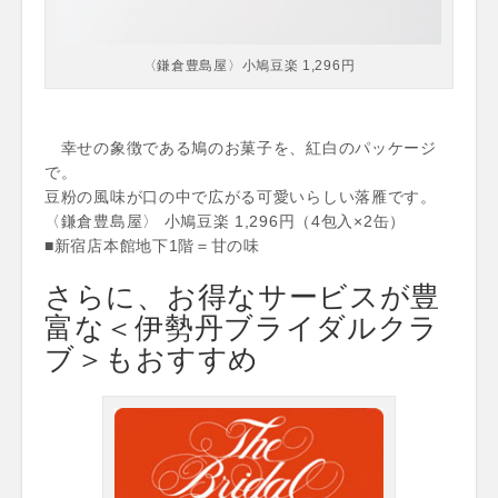
〈鎌倉豊島屋〉小鳩豆楽 1,296円
幸せの象徴である鳩のお菓子を、紅白のパッケージ
で。
豆粉の風味が口の中で広がる可愛いらしい落雁です。
〈鎌倉豊島屋〉 小鳩豆楽 1,296円（4包入×2缶）
■新宿店本館地下1階＝甘の味
さらに、お得なサービスが豊
富な＜伊勢丹ブライダルクラ
ブ＞もおすすめ