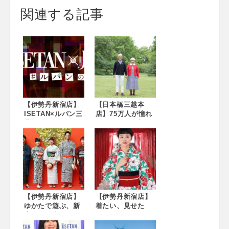
関連する記事
【伊勢丹新宿店】
【日本橋三越本
ISETAN×ルパン三
店】75万人が憧れ
世＃ルパンの夏祭
る、bonpon流“リ
り 開催決定！ 会
ンクコーデ”のマス
期：2018年7月18
トアイテムが一堂
日(水)～23日(月)※
に！ Link～
最終日は18時終了
bonpon ×
会場：伊勢丹新宿
Clothing ISETAN
店本館6階＝催物場
MITSUKOSHI～ 6
月20日(水)～28日
【伊勢丹新宿店】
(木) 日本橋三越本
【伊勢丹新宿店】
ゆかたで遊ぶ、新
店 本館４階 リ・ス
着たい、見せた
宿の昼と夜 Isetan
タイル レディ
い、今年のゆかた
YUKATA Style
は？ISETAN