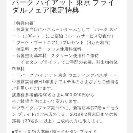
パーク ハイアット 東京 ブライ
ダルフェア限定特典
［特典内容］
・披露宴当日にハネムーンルームとして「パーク スイ
ート（100㎡）」にご宿泊（ルームサービス朝食付）
・ブーケ・ブートニア1点プレゼント（4万円相当）
・控室料・カラークロス使用料無料
・音響照明基本料・スクリーン使用料ご優待
・「イセタン ブライド」でご手配の衣装、引出物持込
料無料
・「パーク ハイアット 東京 ウエディングパスポート」
※披露宴開催日1年後までホテルのさまざまなご優待を
ご利用いただけます。
披露宴参考価格80名さま4,600,000円から
※ご希望内容によって変わります。
※ブライダルフェア期間中に、新宿店本館7階＝イセタ
ン ブライドにご来店のうえ、2019年2月末日までの披
露宴（30名さま以上）ご成約の方に限ります。
■受付：新宿店本館7階＝イセタン ブライド