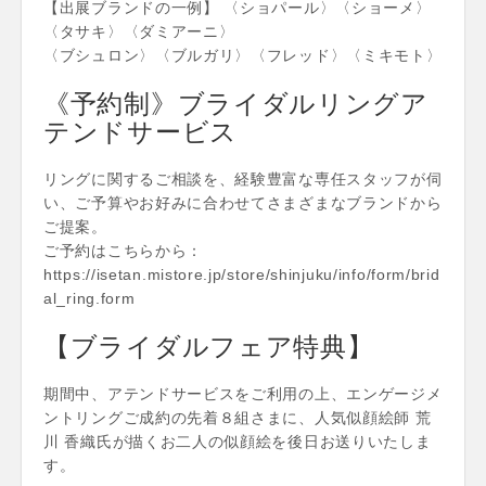
【出展ブランドの一例】 〈ショパール〉〈ショーメ〉
〈タサキ〉〈ダミアーニ〉
〈ブシュロン〉〈ブルガリ〉〈フレッド〉〈ミキモト〉
《予約制》ブライダルリングア
テンドサービス
リングに関するご相談を、経験豊富な専任スタッフが伺
い、ご予算やお好みに合わせてさまざまなブランドから
ご提案。
ご予約はこちらから：
https://isetan.mistore.jp/store/shinjuku/info/form/brid
al_ring.form
【ブライダルフェア特典】
期間中、アテンドサービスをご利用の上、エンゲージメ
ントリングご成約の先着８組さまに、人気似顔絵師 荒
川 香織氏が描くお二人の似顔絵を後日お送りいたしま
す。