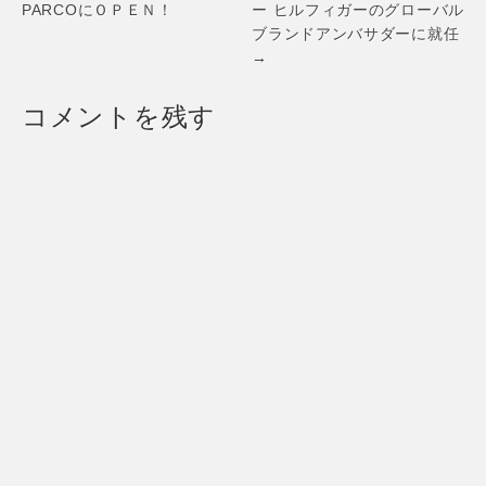
PARCOにＯＰＥＮ！
ー ヒルフィガーのグローバル
月4日（水）
ブランドアンバサダーに就任
→
コメントを残す