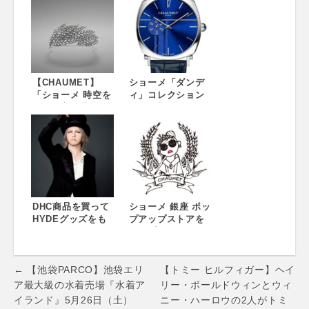
人のアーティスト
ロモーション ショ
との出会い −
ーメ×京友禅の老舗
Inside the blue
「千總」オリジナ
box by Daichi
ル ふろしき 銀座本
Miura
店にて限定プレゼ
ント 銀座本店にて
【CHAUMET】
30万円以上の商品
ショーメ「ダンデ
「ショーメ 時空を
をお買い上げの方
ィ」コレクション
超える宝飾芸術の
にプレゼントしま
から、新作が6月登
世界-1780年パリに
す。
場 スタイリッシュ
始まるエスプリ-」
でエスプリ溢れる
展 6月28日(木)～9
男性の世界を表現
月17日(月・祝) 三
している「ダンデ
菱一号館美術館に
ィ」コレクション
て開催 238年に及
にジュエリーのス
ぶショーメの伝統
ピリットを表した
と歴史を紹介する
DHC商品を買って
三つの新作が加わ
ショーメ 銀座 ポッ
日本初の美術展を
HYDEグッズをも
ります。
プアップストアを
開催。メゾンのシ
らおう！キャンペ
オープン Chaumet
ンボルでもあるテ
ーン HYDEオリジ
encounters − 三
ィアラをはじめ、
ナルグッズが抽選
人のアーティスト
Post
アーカイブピース
で合計1130名様に
との出会い −
← 【池袋PARCO】池袋エリ
【トミー ヒルフィガー】ヘイ
やデザイン画な
当たる！ 応募期
navigation
ア最大級の水着売場『水着ア
リー・ボールドウィンとウィ
ど、約300点を展覧
間：2018年6月7日
イランド』5月26日（土）
ニー・ハーロウの2人がトミ
します。
（木）～2018年7