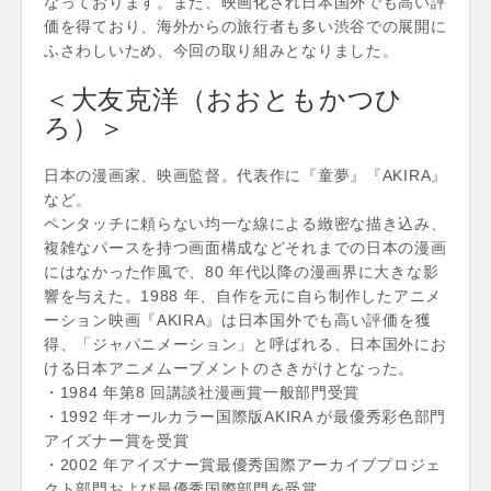
なっております。また、映画化され日本国外でも高い評
価を得ており、海外からの旅行者も多い渋谷での展開に
ふさわしいため、今回の取り組みとなりました。
＜大友克洋（おおともかつひ
ろ）＞
日本の漫画家、映画監督。代表作に『童夢』『AKIRA』
など。
ペンタッチに頼らない均一な線による緻密な描き込み、
複雑なパースを持つ画面構成などそれまでの日本の漫画
にはなかった作風で、80 年代以降の漫画界に大きな影
響を与えた。1988 年、自作を元に自ら制作したアニメ
ーション映画『AKIRA』は日本国外でも高い評価を獲
得、「ジャパニメーション」と呼ばれる、日本国外にお
ける日本アニメムーブメントのさきがけとなった。
・1984 年第8 回講談社漫画賞一般部門受賞
・1992 年オールカラー国際版AKIRA が最優秀彩色部門
アイズナー賞を受賞
・2002 年アイズナー賞最優秀国際アーカイブプロジェ
クト部門および最優秀国際部門を受賞