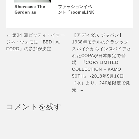
Showcase The
ファッションイベ
Garden as
ント「roomsLINK
Science Fiction
TOKYO March
2013」開催。 ラ
ンウェイ＆インス
Post
タレーションスケ
← 第94 回ピッティ・イマー
【アディダス ジャパン】
ジュール決定！
navigation
ジネ・ウォモに「BED j.w.
1968年モデルのクラシック
FORD」の参加が決定
スパイクからインスパイアさ
れたCOPAが日本限定で登
場 『COPA LIMITED
COLLECTION – KAMO
50TH』 -2018年5月16日
（水）より、240足限定で発
売- →
コメントを残す