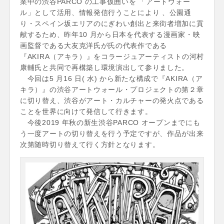
業中の渋谷PARCO の工事仮囲いを 「アートウォー
ル」として活用、情報発信行うことにより 、公園通
り・スペイン坂エリアのにぎわい創出と来街者増加に貢
献するため、昨年10 月から日本を代表する漫画家・映
画監督である大友克洋氏が氏の代表作である
『AKIRA（アキラ）』をコラージュアーティストの河村
康輔氏と共同で再構築し環境演出して参りました。
今回は5 月16 日( 水) から新たな構成で『AKIRA（ア
キラ）』の渋谷アートウォール・プロジェクトの第２章
に切り替え、渋谷がアート・カルチャーの発火点である
ことを世界に向けて発信して行きます。
今後2019 年秋の新生渋谷PARCO オープンまでにも
う一度アートの切り替えを行う予定ですが、作品が出来
次第随時切り替えて行く方針となります。