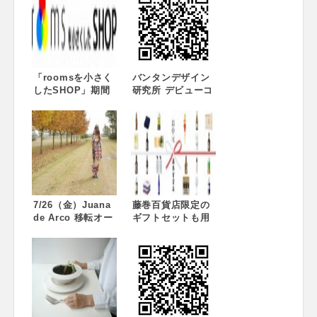
「roomsを小さく
バンタンデザイン
したSHOP」期間
研究所 デビューコ
限定OPEN！
レクション
「VANTAN
CUTTING EDGE
2013（東京
ROUND）」開催レ
ポート
7/26（金）Juana
藤巻百貨店限定の
de Arco 移転オー
ギフトセットも用
プン
意 感謝の気持ちを
贈る藤巻百貨店の
お中元