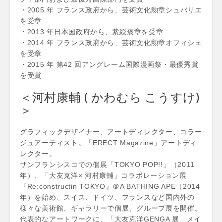
・2005 年 フランス政府から、芸術文化勲章シュバリエ
を受章
・2013 年日本国政府から、紫綬褒章を受章
・2014 年 フランス政府から、芸術文化勲章オフィシェ
を受章
・2015 年 第42 回アングレーム国際漫画祭・最優秀賞
を受賞
＜河村康輔 ( かわむら こうすけ)
＞
グラフィックデザイナー、アートディレクター、コラー
ジュアーティスト。「ERECT Magazine」アートディ
レクター。
サンフランシスコでの個展「TOKYO POP!!」（2011
年）、「大友克洋× 河村康輔」コラボレーション展
『Re:constructin TOKYO』＠A BATHING APE（2014
年）を始め、スイス、ドイツ、フランスなど国内外の
様々な美術館、ギャラリーで個展、グループ展を開催。
代表的なアートワークに、「大友克洋GENGA 展」メイ