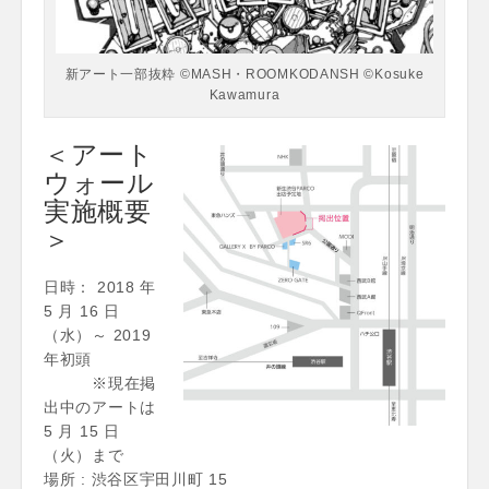
新アート一部抜粋 ©MASH・ROOMKODANSH ©Kosuke
Kawamura
＜アート
ウォール
実施概要
＞
日時： 2018 年
5 月 16 日
（水）～ 2019
年初頭
※現在掲
出中のアートは
5 月 15 日
（火）まで
場所 : 渋谷区宇田川町 15