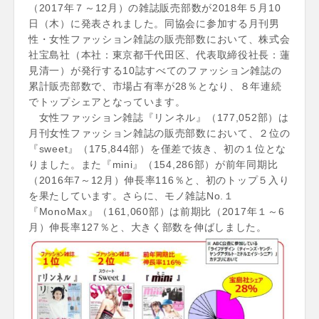
（2017年７～12月）の雑誌販売部数が2018年５月10
日（木）に発表されました。同協会に参加する月刊男
性・女性ファッション雑誌の販売部数において、株式会
社宝島社（本社：東京都千代田区、代表取締役社長：蓮
見清一）が発行する10誌すべてのファッション雑誌の
累計販売部数で、市場占有率が28％となり、８年連続
でトップシェアとなっています。
女性ファッション雑誌『リンネル』（177,052部）は
月刊女性ファッション雑誌の販売部数において、２位の
『sweet』（175,844部）を僅差で抜き、初の１位とな
りました。また『mini』（154,286部）が前年同期比
（2016年7～12月）伸長率116％と、初のトップ５入り
を果たしています。さらに、モノ雑誌No.１
『MonoMax』（161,060部）は前期比（2017年１～6
月）伸長率127％と、大きく部数を伸ばしました。