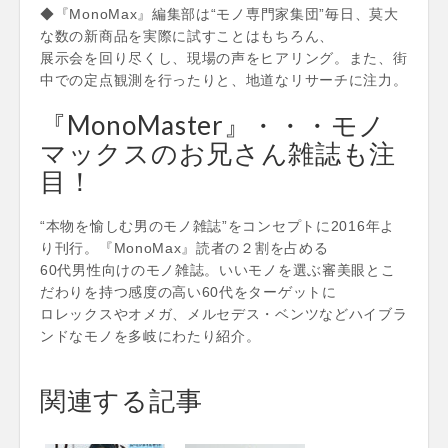
◆『MonoMax』編集部は“モノ専門家集団”毎日、莫大
な数の新商品を実際に試すことはもちろん、
展示会を回り尽くし、現場の声をヒアリング。また、街
中での定点観測を行ったりと、地道なリサーチに注力。
『MonoMaster』・・・モノ
マックスのお兄さん雑誌も注
目！
“本物を愉しむ男のモノ雑誌”をコンセプトに2016年よ
り刊行。『MonoMax』読者の２割を占める
60代男性向けのモノ雑誌。いいモノを選ぶ審美眼とこ
だわりを持つ感度の高い60代をターゲットに
ロレックスやオメガ、メルセデス・ベンツなどハイブラ
ンドなモノを多岐にわたり紹介。
関連する記事