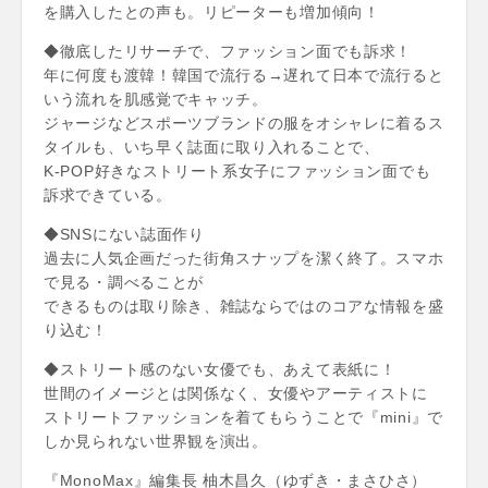
を購入したとの声も。リピーターも増加傾向！
◆徹底したリサーチで、ファッション面でも訴求！
年に何度も渡韓！韓国で流行る→遅れて日本で流行ると
いう流れを肌感覚でキャッチ。
ジャージなどスポーツブランドの服をオシャレに着るス
タイルも、いち早く誌面に取り入れることで、
K-POP好きなストリート系女子にファッション面でも
訴求できている。
◆SNSにない誌面作り
過去に人気企画だった街角スナップを潔く終了。スマホ
で見る・調べることが
できるものは取り除き、雑誌ならではのコアな情報を盛
り込む！
◆ストリート感のない女優でも、あえて表紙に！
世間のイメージとは関係なく、女優やアーティストに
ストリートファッションを着てもらうことで『mini』で
しか見られない世界観を演出。
『MonoMax』編集長 柚木昌久（ゆずき・まさひさ）