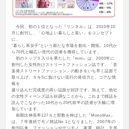
今回、初の１位となった『リンネル』は、2010年10
月に創刊し、「心地よい暮らしと装い」をコンセプト
に、
“暮らし系女子”という新たな市場を創出・開拓。10代か
ら70代と幅広い世代の読者を獲得しています。
初のトップ５入りを果たした『mini』は、2000年に
創刊した女性向けストリートファッション誌です。「音
楽発ストリートファッション」の動きをいち早く誌面で
取り上げ、ＳＮSに負けない流行の発信力と、コアな情
報を
盛り込んだ完成度の高い誌面が好評です。加えて、他社
の女性ティーンズ誌も好調なことから、これまで雑誌を
読んでこなかった10代から20代前半の読者が大幅に増
加しています。
前期比伸長率127％と部数を伸ばした『MonoMax』
は、７年連続でモノ雑誌No.1となりました。2007年の
創刊以来、ファッションやデジモノ、家電、時計、文房