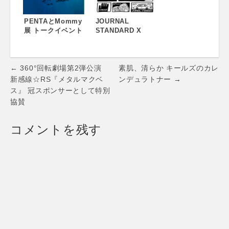
PENTAとMommy
JOURNAL
展 トークイベント
STANDARD X
開催！2015.12.5
&Premium
sat 18:00-
presents「Mini
20:00（※PENTA
STANDARD」展、
Post
とMommy展は
開催！
← 360°回転劇場第2弾公演
素肌、清らか キールズのカレ
12/2（水）～12/8
navigation
新感線☆RS『メタルマクベ
ンデュラトナー →
日（火）まで）
ス』 冠スポンサーとして特別
協賛
コメントを残す