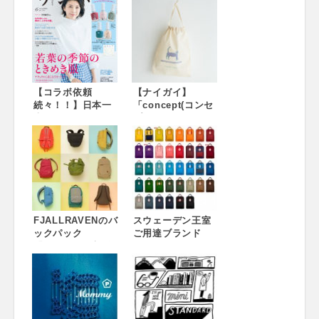
【コラボ依頼
【ナイガイ】
続々！！】日本一
「concept(コンセ
売れてるファッシ
プト)ウィメンズ」
ョン雑誌『リンネ
人気雑誌とのコラ
ル』日本初！服か
ボノベルティを4月
ら一軒家までプロ
20日より配布開始
デュース！
FJALLRAVENのバ
スウェーデン王室
ックパック
ご用達ブランド
「Raven」が新登
FJALLRAVENの
場！
Kankenバッグ
2016SSは新色3色
を加え全38色で展
開