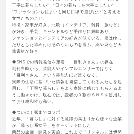
丁寧に暮らしたい” “日々の暮らしを大事にしたい“
“ファッションも住まいも同じ目線で選びたい”と考える
女性たちのこと。
特徴：家事が好き、北欧（インテリア、雑貨、旅など）
が好き、手芸、キャンドルなど手作りに興味あり、
ファッションとインテリアの好みが似ている、服はゆっ
たりとした締め付け感のないものを選ぶ、綿や麻など天
然素材が好き
◆SNSでの情報発信を定着！「目利きさん」の存在
創刊当時から、芸能人やインフルエンサーではなく、
「目利きさん」という芸能人ほど遠くなく、
実際の生活に基づいた情報を発信してくれる人たちを起
用し、「丁寧な暮らし」をより身近に感じてもらえるよ
うに働きかけ。現在では、読者の９割がＳＮＳを使用し
ており親和性も高い。
◆ついに！家までコラボ
近年、「暮らし」に対する意識の高まりから様々な企業
が「暮らし系女子」をターゲットにした
商品の企画・開発を実施。これまで『リンネル』は伊勢