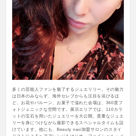
多くの芸能人ファンを魅了するジュエリリー。その魅力
は日本のみならず、海外セレブからも注目を浴びるほ
ど。お花やバルーン、お菓子で溢れた会場は、360度フ
ォトジェニックな空間です。展示エリアでは、110カラ
ットの宝石を用いたジュエリーを大公開。貴重なジュエ
リーを身につけながら撮影できるスペシャルタイムも設
けています。他にも、Beauty navi加盟サロンのスタイ
リストによるヘアアレンジをはじめ、フェイシャル・メ