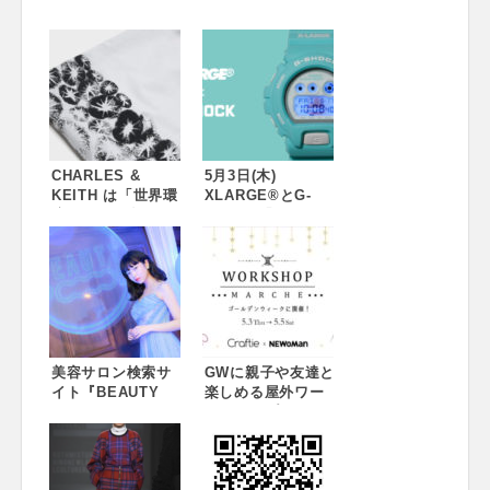
CHARLES &
5月3日(木)
KEITH は「世界環
XLARGE®とG-
境デー」に合わ
SHOCK「GD-
せ、「Coral Reef
X6900」とのコラ
Alliance (サンゴ礁
ボレーションモデ
保護団体)」を支援
ル発売。
できるように、限
XLARGE®として
定トートバッグを
は初のミントグリ
発売！ 2018年6月
ーンボディーを採
15日(金）より、
用。
CHARLES &
美容サロン検索サ
GWに親子や友達と
KEITHは「世界環
イト『BEAUTY
楽しめる屋外ワー
境デー」に参加し
POOOOL』ローン
クショップマルシ
「Save the Reefs
チパーティー開催
ェを「NEWoMan
(サンゴ礁を救う)」
『BEAUTY
新宿」で開催！
オンラインキャン
POOOOL（ビュー
「NEWoMan新