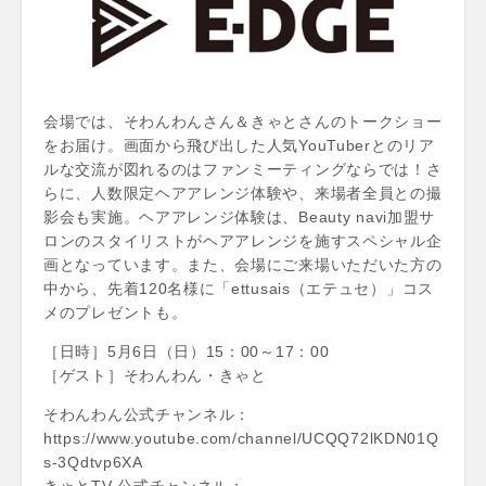
会場では、そわんわんさん＆きゃとさんのトークショー
をお届け。画面から飛び出した人気YouTuberとのリア
ルな交流が図れるのはファンミーティングならでは！さ
らに、人数限定ヘアアレンジ体験や、来場者全員との撮
影会も実施。ヘアアレンジ体験は、Beauty navi加盟サ
ロンのスタイリストがヘアアレンジを施すスペシャル企
画となっています。また、会場にご来場いただいた方の
中から、先着120名様に「ettusais（エテュセ）」コス
メのプレゼントも。
［日時］5月6日（日）15：00～17：00
［ゲスト］そわんわん・きゃと
そわんわん公式チャンネル：
https://www.youtube.com/channel/UCQQ72lKDN01Q
s-3Qdtvp6XA