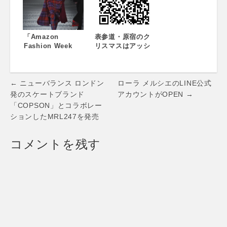
ペーンを開始しま
ティープール）』
宿」初のGWイベン
す。
のローンチパーテ
トで、ものづくり
ィーが開催、プレ
ワークショップサ
ス関係者、美容関
イト「Craftie」が
係者、モデル、タ
「Amazon
マルシェを開催。5
表参道・原宿のク
レントアーティス
Fashion Week
月3日(木・祝)から
リスマスはアッシ
ト、インフルエン
TOKYO 2018
5月5日(土)の3日間
ュ・ペー・フラン
サーなど数多くの
A/W」22 日速報
開催
スが盛り上げます!
ファッショニスタ
表参道ヒルズ＆ラ
Post
が来場
フォーレ原宿のク
← ニューバランス ロンドン
ローラ メルシエのLINE公式
リスマスをプロデ
navigation
発のスケートブランド
アカウントがOPEN →
ュース！
「COPSON」とコラボレー
ションしたMRL247を発売
コメントを残す