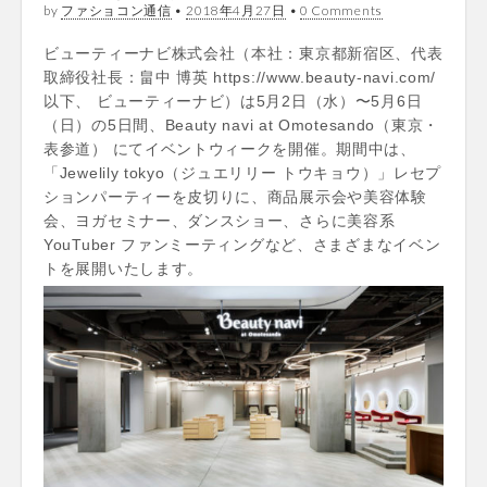
by
ファショコン通信
•
2018年4月27日
•
0 Comments
ビューティーナビ株式会社（本社：東京都新宿区、代表
取締役社長：畠中 博英 https://www.beauty-navi.com/
以下、 ビューティーナビ）は5月2日（水）〜5月6日
（日）の5日間、Beauty navi at Omotesando（東京・
表参道） にてイベントウィークを開催。期間中は、
「Jewelily tokyo（ジュエリリー トウキョウ）」レセプ
ションパーティーを皮切りに、商品展示会や美容体験
会、ヨガセミナー、ダンスショー、さらに美容系
YouTuber ファンミーティングなど、さまざまなイベン
トを展開いたします。