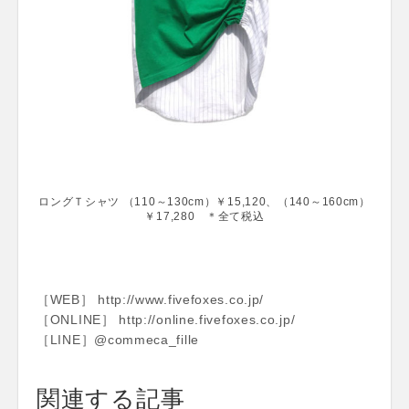
ロングＴシャツ （110～130cm）￥15,120、（140～160cm）
￥17,280 ＊全て税込
［WEB］ http://www.fivefoxes.co.jp/
［ONLINE］ http://online.fivefoxes.co.jp/
［LINE］@commeca_fille
関連する記事