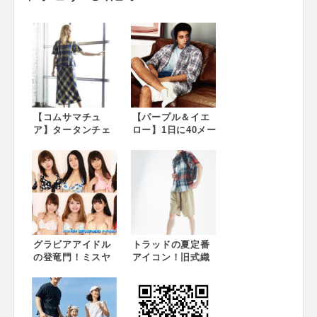
【コムサマチュ
【パープル＆イエ
ア】タータンチェ
ロー】1日に40メー
ックを生地の表裏
トルしか織ること
でプリント！動く
ができない！夏の
たびに表情変わ
羽織りに最適なマ
る“柄セットアッ
ドラスチェックの
プ”
シャツパーカ スト
リートファッショ
ンブランド「パー
プル＆イエロー」
グラビアアイドル
トラッドの夏定番
の登竜門！ミスヤ
アイコン！旧式織
ングチャンピオン
機で織りあげたマ
2018選考オーディ
ドラスチェックシ
ション、ファイナ
ャツ コムサコミュ
ルステージ進出20
ーン