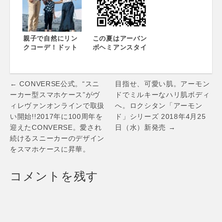
名発表
親子で自然にリン
この夏はアーバン
クコーデ！ドット
ボヘミアンスタイ
柄をスポーティー
ルが旬！一枚で映
にスタイリング 家
えるコムサマチュ
族のライフスタイ
アの刺繍ブラウス
Post
ルを提案するコム
← CONVERSE公式。“スニ
目指せ、可愛い肌。アーモン
サイズム
navigation
ーカー型スマホケース”がヴ
ドでミルキーなハリ肌ボディ
ィレヴァンオンラインで取扱
へ。ロクシタン「アーモン
い開始!!2017年に100周年を
ド」シリーズ 2018年4月25
迎えたCONVERSE。愛され
日（水）新発売 →
続けるスニーカーのデザイン
をスマホケースに昇華。
コメントを残す