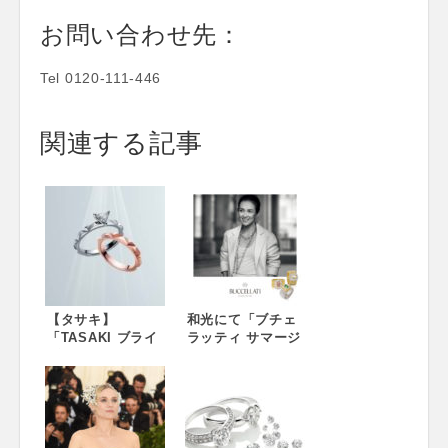
お問い合わせ先：
Tel 0120-111-446
関連する記事
【タサキ】
和光にて「ブチェ
「TASAKI ブライ
ラッティ サマージ
ダルフェア」、6
ュエリーコレクシ
月8 日（金）より
ョン」を開催 銀座
スタート
のシンボル・和光
にて、6月7日
（木）よりイタリ
アのジュエラー