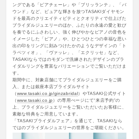
ングである「ピアチェーレ」や「ブリッランテ」、「バ
ウンド」など、ピュアな輝きを放つTASAKIダイヤモン
ドを最高のクリエイティビティとクオリティで仕上げた
ブライダルジュエリーのほか、ふたりの永遠の愛と歓び
を奏でるにふさわしい、強く伸びやかなピアノの音色を
イメージした「ピアノ」や、ひとつひとつの幸福な思い
出の印をリングに刻みつけたかのようなデザインの「ト
ラペツィオ」、「ヴァッレ」、「エクリッセ」など、
TASAKIならではのモダンで洗練されたデザインのブラ
イダルリングを豊富なバリエーションでご覧いただけま
す。
期間中に、対象店舗にてブライダルジュエリーをご購
入、または銀座本店ブライダルサイト
（
www.tasaki.co.jp/ginzabridal
）やTASAKI公式サイト
（
www.tasaki.co.jp
）の専用ぺージにて“来店予約”の
上、ブライダルジュエリーをご覧いただいたお客様に、
素敵な特典をご用意しています。
「TASAKIブライダルフェア」を通じて、TASAKIなら
ではのブライダルジュエリーの世界をご堪能ください。