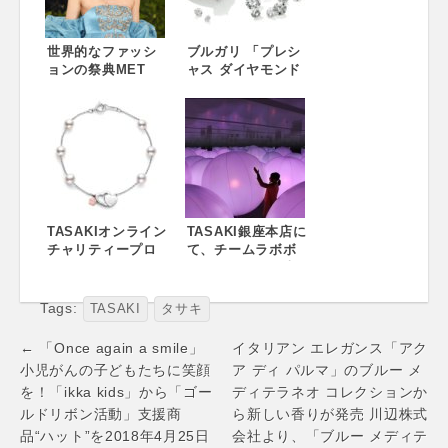
「ブチェラッテ
ィ」夏の新作コレ
世界的なファッシ
クションを開催
ブルガリ 「プレシ
ョンの祭典MET
ャス ダイヤモンド
Gala 2018に
フェア」
TASAKIと同社クリ
エイティブ ディレ
クター Prabal
Gurungが世界各国
のセレブリティと
共に
TASAKIオンライン
TASAKI銀座本店に
チャリティープロ
て、チームラボボ
ジェクト
ールを使い、代表
「MAGOKORO
的なジュエリ
JAPAN 2018 for
ー”balance”の美
Tags:
TASAKI
タサキ
KUMAMOTO」ス
しさを体感でき
タート 平成28年熊
る、インスタレー
Post
← 「Once again a smile」
イタリアン エレガンス「アク
本地震で被災され
ション空間を展
navigation
小児がんの子どもたちに笑顔
ア ディ パルマ」のブルー メ
ました方々に心よ
開。4/13（土）～
を！「ikka kids」から「ゴー
ディテラネオ コレクションか
りお見舞い申し上
げます
ルドリボン活動」支援商
ら新しい香りが発売 川辺株式
品“ハット”を2018年4月25日
会社より、「ブルー メディテ