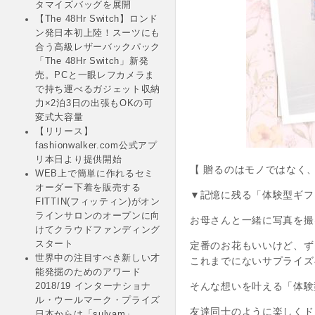
タマイズバッグを展開
【The 48Hr Switch】ロンド
ン発日本初上陸！スーツにも
合う高級レザーバックパック
「The 48Hr Switch」新発
売。PCと一眼レフカメラま
で持ち運べるガジェット収納
力×2泊3日の出張もOKの可
変式大容量
【リリース】
fashionwalker.com公式アプ
リ本日より提供開始
【 贈るのはモノではなく、
WEB上で簡単に作れるセミ
オーダー下着を販売する
▼記憶に残る「体験型ギフ
FITTIN(フィッティン)がオン
ラインサロンのオープンに向
お母さんと一緒に写真を撮
けてクラウドファンディング
スタート
定番のお花もいいけど、ず
世界中の注目すべき新しい才
これまでにないサプライズ
能発掘のためのアワード
そんな想いを叶える「体験
2018/19 インターナショナ
ル・ウールマーク・プライズ
友達同士のように楽しくド
日本からは「sulvam」