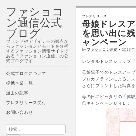
ファショコ
プレスリリース
ン通信公式
母娘ドレスア
ブログ
を思い出に残
ャンペーン
ブランドやデザイナーの観点か
らファッションとモードを分析
by
ファショコン通信
•
2018年
するファッション情報サイトで
ある「ファショコン通信」の公
式ブログです
レンタルドレスショップ「マナ
Main
母娘親子でのドレスアップ
Skip
公式ブログについて
menu
プロカメラマンによる、ス
to
提携企業一覧
さらにプリントした写真を
content
過去の記事
母の日にピッタリの「体験
プレスリリース受付
◎キャンペーンＵＲＬ： https:/
お問い合わせ
検
索: