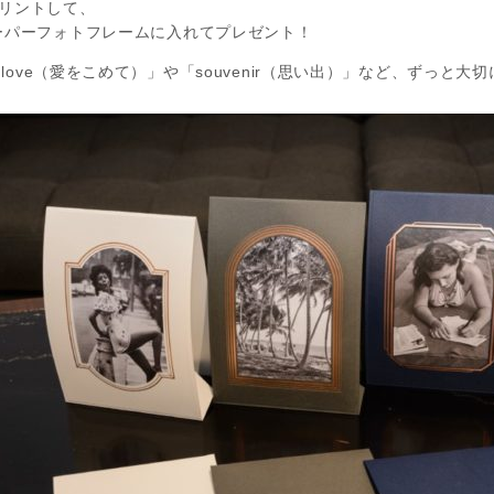
リントして、
ーパーフォトフレームに入れてプレゼント！
h love（愛をこめて）」や「souvenir（思い出）」など、ずっ