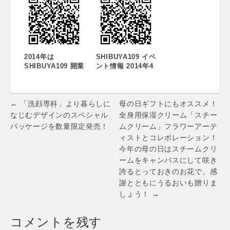
「GoPro」が当た
るスクラッチを実
施
2014年は
SHIBUYA109 イベ
SHIBUYA109 開業
ント情報 2014年4
35周年
月のイベント情報
SHIBUYA109 35th
のお知らせです
ANNIVERSARY
Post
キャンペーンを実
← 「洗顔専科」より暮らしに
母の日ギフトにもオススメ！
施 ～35回目の
navigation
なじむデザインのスペシャル
全身用保湿クリーム「スチー
ARIGATO！～
パッケージを数量限定発売！
ムクリーム」フラワーアーテ
ィストとコレボレーション！
今年の母の日はスチームクリ
ームをキャンバスにして咲き
誇るとっておきのお花で、感
謝とともにうるおいも贈りま
しょう！ →
コメントを残す