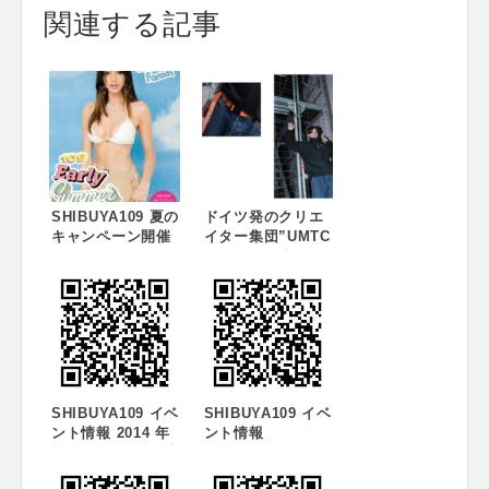
関連する記事
SHIBUYA109 夏の
ドイツ発のクリエ
キャンペーン開催
イター集団”UMTC
のお知らせ“天使す
STUDIOS“来日
ぎる”大人気アメリ
カ人モデル兼アー
ティストのセリー
ヌ・ファラッチと
コラボレーション!
「SHIBUYA109
EARLY SUMMER
DAYS with Celine
SHIBUYA109 イベ
SHIBUYA109 イベ
Farach」5月18日
ント情報 2014 年
ント情報
(金)から開催!アク
10 月のイベント情
ションカメラ
報のお知らせです