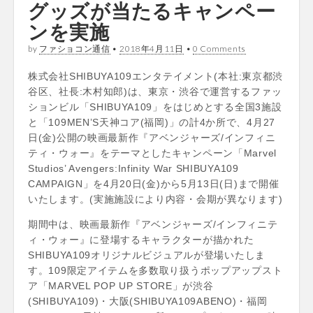
グッズが当たるキャンペー
ンを実施
by
ファショコン通信
•
2018年4月11日
•
0 Comments
株式会社SHIBUYA109エンタテイメント(本社:東京都渋
谷区、社長:木村知郎)は、東京・渋谷で運営するファッ
ションビル「SHIBUYA109」をはじめとする全国3施設
と「109MEN’S天神コア(福岡)」の計4か所で、4月27
日(金)公開の映画最新作『アベンジャーズ/インフィニ
ティ・ウォー』をテーマとしたキャンペーン「Marvel
Studios’ Avengers:Infinity War SHIBUYA109
CAMPAIGN」を4月20日(金)から5月13日(日)まで開催
いたします。(実施施設により内容・会期が異なります)
期間中は、映画最新作『アベンジャーズ/インフィニテ
ィ・ウォー』に登場するキャラクターが描かれた
SHIBUYA109オリジナルビジュアルが登場いたしま
す。109限定アイテムを多数取り扱うポップアップスト
ア「MARVEL POP UP STORE」が渋谷
(SHIBUYA109)・大阪(SHIBUYA109ABENO)・福岡