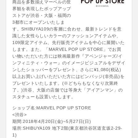
商品を多数揃えマーベルの世
界観を表現したポップアップ
ストアが渋谷・大阪・福岡の
3都市にオープンいたしま
す。SHIBUYA109の客層に合わせ、最新トレンドを意
識した女性らしいカラーのファッションアイテムや、
109限定アイテム、先行販売アイテムを中心に展開いた
します。また、「MARVEL POP UP STORE」でお買
い物いただいた方には映画最新作『アベンジャーズ/イ
ンフィニティ・ウォー』のイメージビジュアルをデザイ
ンしたショッパーをプレゼント、さらに¥1,080(税込)
以上お買い上げいただいた方にはピンバッジ(非売品)を
プレゼントいたします。(※どちらもなくなり次第終
了。)渋谷、大阪の店舗では等身大「アイアンマン」の
スタチューも設置いたします。
ショップ名:MARVEL POP UP STORE
<渋谷>
期間:2018年4月20日(金)~5月27日(日)
場所:SHIBUYA109 地下2階(東京都渋谷区道玄坂2-29-
1)