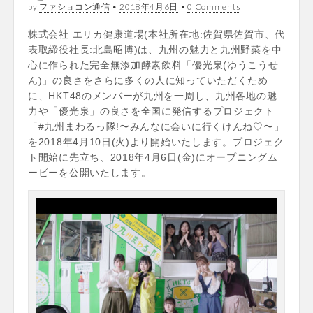
by
ファショコン通信
•
2018年4月6日
•
0 Comments
株式会社 エリカ健康道場(本社所在地:佐賀県佐賀市、代
表取締役社⻑:北島昭博)は、九州の魅力と九州野菜を中
心に作られた完全無添加酵素飲料「優光泉(ゆうこうせ
ん)」の良さをさらに多くの人に知っていただくため
に、HKT48のメンバーが九州を一周し、九州各地の魅
力や「優光泉」の良さを全国に発信するプロジェクト
「#九州まわるっ隊!〜みんなに会いに行くけんね♡〜」
を2018年4月10日(火)より開始いたします。プロジェク
ト開始に先立ち、2018年4月6日(金)にオープニングム
ービーを公開いたします。