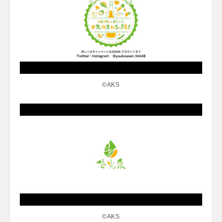
©AKS
©AKS