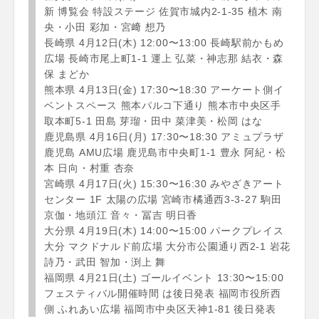
新 博覧会 特設ステージ 佐賀市城内2-1-35 植木 南
央・小田 彩加・宮﨑 想乃
長崎県 4月12日(木) 12:00〜13:00 長崎駅前かもめ
広場 ⻑崎市尾上町1-1 運上 弘菜・神志那 結衣・森
保 まどか
熊本県 4月13日(金) 17:30〜18:30 アーケート側イ
ベントスペース 熊本パルコ下通り 熊本市中央区手
取本町5-1 田島 芽瑠・田中 菜津美・松岡 はな
鹿児島県 4月16日(月) 17:30〜18:30 アミュプラザ
鹿児島 AMU広場 鹿児島市中央町1-1 豊永 阿紀・松
本 日向・村重 杏奈
宮崎県 4月17日(火) 15:30〜16:30 みやざきアート
センター 1F 太陽の広場 宮崎市橘通⻄3-3-27 駒田
京伽・地頭江 音々・冨吉 明日香
大分県 4月19日(木) 14:00〜15:00 パークプレイス
大分 マクドナルド前広場 大分市公園通り⻄2-1 岩花
詩乃・武田 智加・渕上 舞
福岡県 4月21日(土) ゴールイベント 13:30〜15:00
フェスティバル開催時間 は後日発表 福岡市役所⻄
側 ふれあい広場 福岡市中央区天神1-81 後日発表